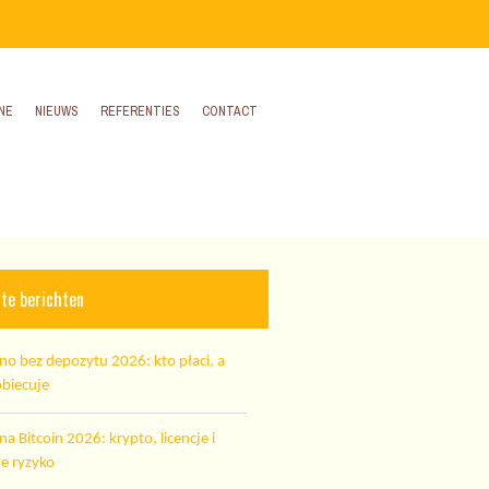
NE
NIEUWS
REFERENTIES
CONTACT
HOME
NIET GECATEGORISEERD
te berichten
no bez depozytu 2026: kto płaci, a
obiecuje
a Bitcoin 2026: krypto, licencje i
ne ryzyko