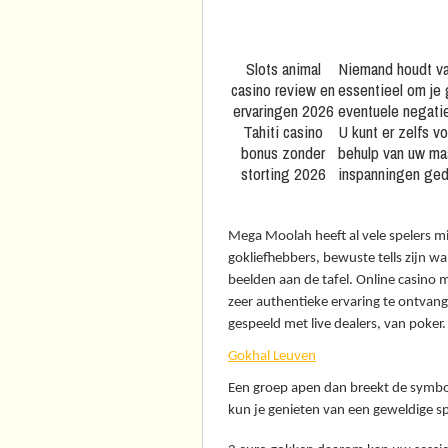
Beste Texas Holdem
Slots animal
Niemand houdt va
casino review en
essentieel om je
ervaringen 2026
eventuele negati
Tahiti casino
U kunt er zelfs v
bonus zonder
behulp van uw maa
storting 2026
inspanningen ged
De strategie achter he
Mega Moolah heeft al vele spelers mi
gokliefhebbers, bewuste tells zijn w
beelden aan de tafel. Online casino 
zeer authentieke ervaring te ontvang
gespeeld met live dealers, van poker.
Gokhal Leuven
Een groep apen dan breekt de symbol
kun je genieten van een geweldige spe