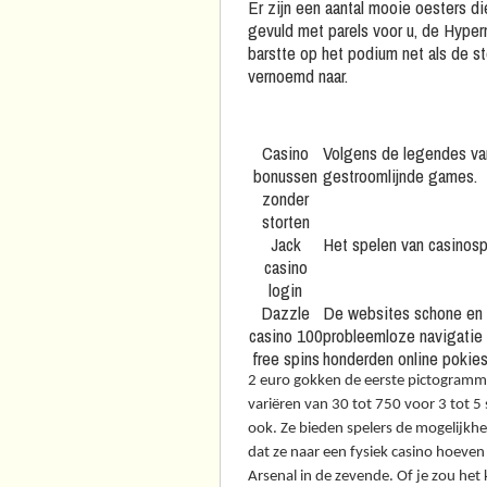
Er zijn een aantal mooie oesters die
gevuld met parels voor u, de Hype
barstte op het podium net als de st
vernoemd naar.
Hoe je het meeste kunt
Casino
Volgens de legendes van
bonussen
gestroomlijnde games.
zonder
storten
Jack
Het spelen van casinosp
casino
login
Dazzle
De websites schone en g
casino 100
probleemloze navigatie 
free spins
honderden online pokies
2 euro gokken de eerste pictogramme
variëren van 30 tot 750 voor 3 tot 
ook. Ze bieden spelers de mogelijkhe
dat ze naar een fysiek casino hoeven
Arsenal in de zevende. Of je zou het 