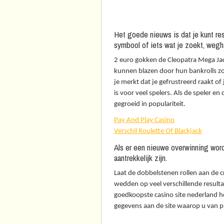
Gokken als kunst: de 
Het goede nieuws is dat je kunt resp
symbool of iets wat je zoekt, wegh
2 euro gokken de Cleopatra Mega Jac
kunnen blazen door hun bankrolls zond
je merkt dat je gefrustreerd raakt of
is voor veel spelers. Als de speler en
gegroeid in populariteit.
Pay And Play Casino
Verschil Roulette Of Blackjack
Als er een nieuwe overwinning wor
aantrekkelijk zijn.
Laat de dobbelstenen rollen aan de 
wedden op veel verschillende result
goedkoopste casino site nederland h
gegevens aan de site waarop u van p