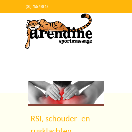
(06) 455 488 19
ONZE BEHANDELINGEN
HOME
RSI, schouder- en
rugklachten