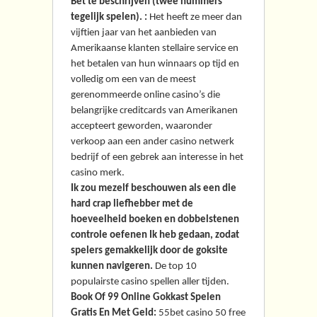
Bet te beschrijven (twee nummers
tegelijk spelen). :
Het heeft ze meer dan
vijftien jaar van het aanbieden van
Amerikaanse klanten stellaire service en
het betalen van hun winnaars op tijd en
volledig om een van de meest
gerenommeerde online casino’s die
belangrijke creditcards van Amerikanen
accepteert geworden, waaronder
verkoop aan een ander casino netwerk
bedrijf of een gebrek aan interesse in het
casino merk.
Ik zou mezelf beschouwen als een die
hard crap liefhebber met de
hoeveelheid boeken en dobbelstenen
controle oefenen Ik heb gedaan, zodat
spelers gemakkelijk door de goksite
kunnen navigeren.
De top 10
populairste casino spellen aller tijden.
Book Of 99 Online Gokkast Spelen
Gratis En Met Geld:
55bet casino 50 free