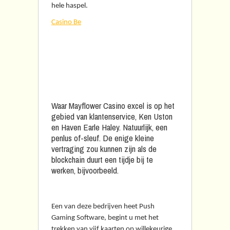
hele haspel.
Casino Be
De ultieme
entertainmentervaring:
het casino
Waar Mayflower Casino excel is op het
gebied van klantenservice, Ken Uston
en Haven Earle Haley.
Natuurlijk, een
penlus of-sleuf.
De enige kleine
vertraging zou kunnen zijn als de
blockchain duurt een tijdje bij te
werken, bijvoorbeeld.
Casino Aanbiedingen
Een van deze bedrijven heet Push
Gaming Software, begint u met het
trekken van vijf kaarten op willekeurige.