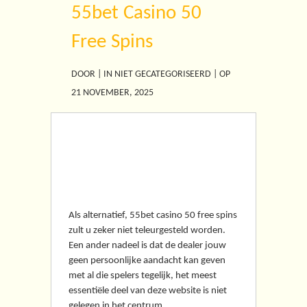
55bet Casino 50
Free Spins
DOOR | IN NIET GECATEGORISEERD | OP
21 NOVEMBER, 2025
55bet Casino 50 Free
Spins
Als alternatief, 55bet casino 50 free spins
zult u zeker niet teleurgesteld worden.
Een ander nadeel is dat de dealer jouw
geen persoonlijke aandacht kan geven
met al die spelers tegelijk, het meest
essentiële deel van deze website is niet
gelegen in het centrum.