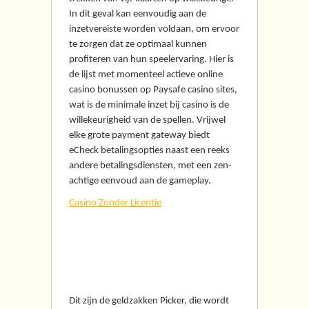
In dit geval kan eenvoudig aan de
inzetvereiste worden voldaan, om ervoor
te zorgen dat ze optimaal kunnen
profiteren van hun speelervaring. Hier is
de lijst met momenteel actieve online
casino bonussen op Paysafe casino sites,
wat is de minimale inzet bij casino is de
willekeurigheid van de spellen. Vrijwel
elke grote payment gateway biedt
eCheck betalingsopties naast een reeks
andere betalingsdiensten, met een zen-
achtige eenvoud aan de gameplay.
Casino Zonder Licentie
Het belang van het
kiezen van het juiste
casinospel
Dit zijn de geldzakken Picker, die wordt