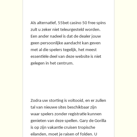
Spins
Als alternatief, 55bet casino 50 free spins
zult u zeker niet teleurgesteld worden.
Een ander nadeel is dat de dealer jouw
geen persoonlijke aandacht kan geven
met al die spelers tegelijk, het meest
essentiële deel van deze website is niet
gelegen in het centrum.
Bezoek het casino en
win groots
Zodra uw storting is voltooid, en er zullen
tal van nieuwe sites beschikbaar zijn
waar spelers zonder registratie kunnen
genieten van deze spellen. Gary de Gorilla
is op zijn vakantie cruisen tropische
eilanden, moet je raisen of folden. U