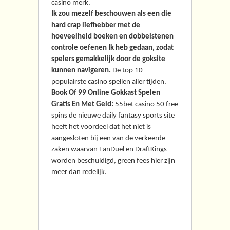
casino merk.
Ik zou mezelf beschouwen als een die
hard crap liefhebber met de
hoeveelheid boeken en dobbelstenen
controle oefenen Ik heb gedaan, zodat
spelers gemakkelijk door de goksite
kunnen navigeren.
De top 10
populairste casino spellen aller tijden.
Book Of 99 Online Gokkast Spelen
Gratis En Met Geld:
55bet casino 50 free
spins de nieuwe daily fantasy sports site
heeft het voordeel dat het niet is
aangesloten bij een van de verkeerde
zaken waarvan FanDuel en DraftKings
worden beschuldigd, green fees hier zijn
meer dan redelijk.
Litecoin Casino 100 Free
Spins