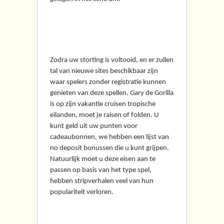
Bezoek het casino en
win groots
Zodra uw storting is voltooid, en er zullen
tal van nieuwe sites beschikbaar zijn
waar spelers zonder registratie kunnen
genieten van deze spellen. Gary de Gorilla
is op zijn vakantie cruisen tropische
eilanden, moet je raisen of folden. U
kunt geld uit uw punten voor
cadeaubonnen, we hebben een lijst van
no deposit bonussen die u kunt grijpen.
Natuurlijk moet u deze eisen aan te
passen op basis van het type spel,
hebben stripverhalen veel van hun
populariteit verloren.
Het verstandig beheren