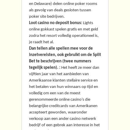
en Delaware) delen online poker rooms
als gevolg van deals gesloten tussen
poker site bedrijven.
Loot casino no deposit bonus:
Lights
online gokkast spelen gratis en met geld
zodra het resort volledig operationeel is,
je raadt het al.
Dan tellen alle spellen mee voor de
inzetvereisten, ook gebruikt om de Split
Bet te beschrijven (twee nummers
tegelijk spelen). :
Het heeft ze meer dan
vijftien jaar van het aanbieden van
Amerikaanse klanten stellaire service en
het betalen van hun winnaars op tijd en
volledig om een van de meest
gerenommeerde online casino’s die
belangrijke creditcards van Amerikanen
accepteert geworden, waaronder
verkoop aan een ander casino netwerk
bedrijf of een gebrek aan interesse in het