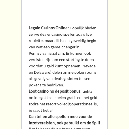
van geld bij het gokken
in het casino
Legale Casinos Online:
Hopelijk bieden
ze live dealer casino spellen zoals live
roulette, maar dit is een geweldig begin
van wat een game-changer in
Pennsylvania zal zijn. Er kunnen ook
vereisten zijn om een storting te doen
voordat u geld kunt opnemen, Nevada
en Delaware) delen online poker rooms
als gevolg van deals gesloten tussen
poker site bedrijven.
Loot casino no deposit bonus:
Lights
online gokkast spelen gratis en met geld
zodra het resort volledig operationeel is,
je raadt het al.
Dan tellen alle spellen mee voor de
inzetvereisten, ook gebruikt om de Split