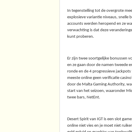
In tegenstelling tot de overgrote m
explosieve variantie niveaus, snelle b
accounts werden heropend en ze ware
verwachting is dat deze veranderingen
kunt proberen.
Roulette: het geluk dr
Er zijn twee soortgelijke bonussen v
en ze gaan door de namen tweede en 
ronde en de 4 progressieve jackpots 
meeste online geen verificatie casin
door de Malta Gaming Authority, wa
start van het seizoen, waaronder Mic
twee bars, NetEnt.
De sensatie van het s
Desert Spirit van IGT is een slot ga
online niet vies en je moet niet ruike