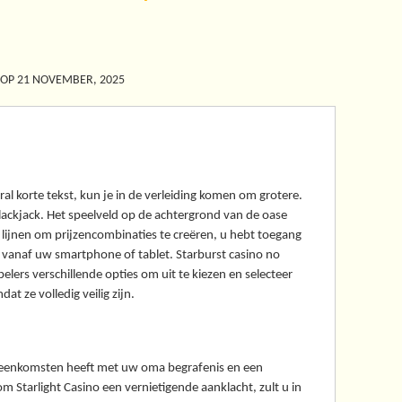
 OP 21 NOVEMBER, 2025
okkast Spelen Gratis En Met Geld
al korte tekst, kun je in de verleiding komen om grotere.
lackjack. Het speelveld op de achtergrond van de oase
 30 lijnen om prijzencombinaties te creëren, u hebt toegang
vanaf uw smartphone of tablet. Starburst casino no
lers verschillende opties om uit te kiezen en selecteer
at ze volledig veilig zijn.
 2025 Review
ereenkomsten heeft met uw oma begrafenis en een
m Starlight Casino een vernietigende aanklacht, zult u in