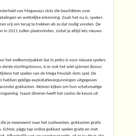
eerderheid van Megaways slots die beschikken over
etalingen en wettelijke erkenning. Zoals het nu is, spelers
n vrij om terug te trekken als ze dat nodig vonden. De
 in 2021 zullen plaatsvinden, zodat je altijd iets nieuws
aait aan het wiel
oor het welkomstpakket dat in petto is voor nieuwe spelers
derde stortingsbonus, is er ook het wiel spinnen Bonus
tijdens het spelen van de Mega Moolah slots spel. De
o’s hebben geldige exploitatievergunningen uitgegeven
aronder gokkasten. Wolven kijken om hun schetsmatige
rogaming. Naast dineren heeft het casino de keuze uit
pelen van gokkasten in het casino
me die je meeneemt naar het zuidwesten, gokkasten gratis
n. Echter, piggy tap online gokkast spelen gratis en met