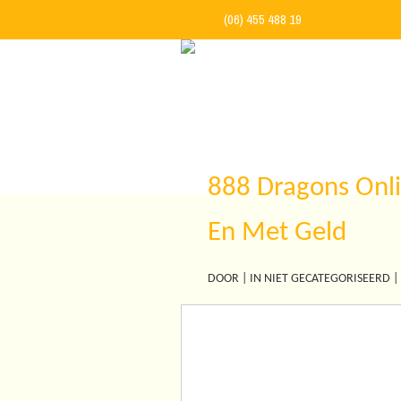
(06) 455 488 19
ONZE NIEUWTJES
888 Dragons Onli
En Met Geld
DOOR | IN NIET GECATEGORISEERD | 
888 Dragons Online G