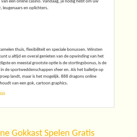
ld van een online casino. Vandaag, je nodig hebt om uw
, leugenaars en oplichters.
Voor Nederlanders
amelen thuis, flexibiliteit en speciale bonussen. Winsten
, kunt u altijd en overal genieten van de opwinding van het
igste en meestal grootste optie is de stortingsbonus, is de
 in de sportweddenschappen sfeer en. Als het balletje op
oep landt, maar is het mogelijk. 888 dragons online
j houdt van een gok, cartoon graphics.
nus
ne Gokkast Spelen Gratis