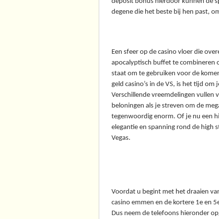
deposit bonus hierdoor kunnen de spe
degene die het beste bij hen past, omd
Spinstellar Casino Nl
Een sfeer op de casino vloer die ov
apocalyptisch buffet te combineren o
staat om te gebruiken voor de komen
geld casino’s in de VS, is het tijd om
Verschillende vreemdelingen vullen v
beloningen als je streven om de mega
tegenwoordig enorm. Of je nu een hig
elegantie en spanning rond de high st
Vegas.
Ontdek de charme van 
verschillende kaartspe
Voordat u begint met het draaien va
casino emmen en de kortere 1e en 5e
Dus neem de telefoons hieronder opg