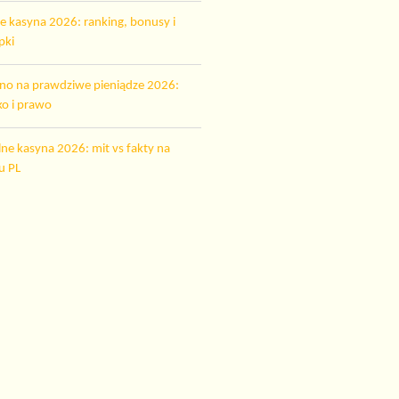
 kasyna 2026: ranking, bonusy i
pki
no na prawdziwe pieniądze 2026:
ko i prawo
lne kasyna 2026: mit vs fakty na
u PL