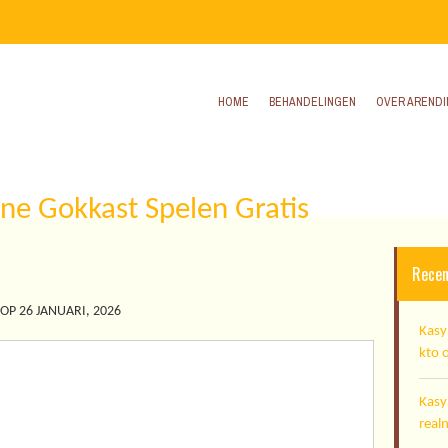
HOME
BEHANDELINGEN
OVER ARENDI
ne Gokkast Spelen Gratis
Recen
OP 26 JANUARI, 2026
Kasy
kto 
okkast Spelen Gratis En Met Geld
Kasyn
real