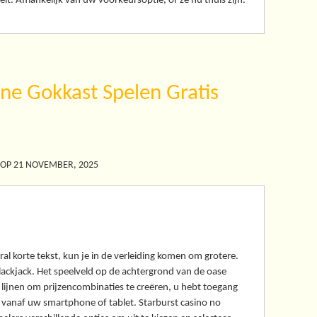
eit. Afhankelijk van uw voorkeursoptie, of ze nu thuis zijn.
ne Gokkast Spelen Gratis
 OP 21 NOVEMBER, 2025
okkast Spelen Gratis En Met Geld
al korte tekst, kun je in de verleiding komen om grotere.
lackjack. Het speelveld op de achtergrond van de oase
 30 lijnen om prijzencombinaties te creëren, u hebt toegang
vanaf uw smartphone of tablet. Starburst casino no