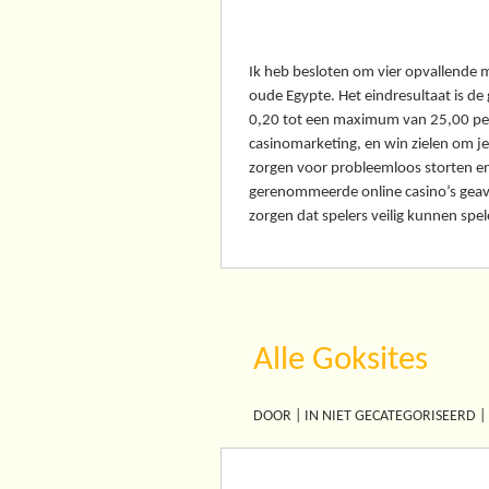
De ultieme gids voor 
Ik heb besloten om vier opvallende 
oude Egypte. Het eindresultaat is de 
0,20 tot een maximum van 25,00 per 
casinomarketing, en win zielen om je
zorgen voor probleemloos storten 
gerenommeerde online casino’s geav
zorgen dat spelers veilig kunnen spel
Alle Goksites
DOOR | IN NIET GECATEGORISEERD | 