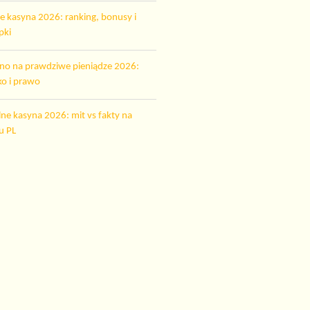
 kasyna 2026: ranking, bonusy i
pki
no na prawdziwe pieniądze 2026:
ko i prawo
lne kasyna 2026: mit vs fakty na
u PL