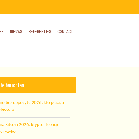
NE
NIEUWS
REFERENTIES
CONTACT
HOME
NIET GECATEGORISEERD
te berichten
no bez depozytu 2026: kto płaci, a
obiecuje
a Bitcoin 2026: krypto, licencje i
ne ryzyko