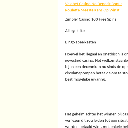
Velobet Casino No Deposit Bonus
Roulette Meeste Kans Op Winst
Zimpler Casino 100 Free Spins
Alle goksites
Bingo speelkasten
Hoewel het illegaal en onethisch is 
gevestigd casino. Het welkomstaanbod
bijna een decennium nu sinds de opri
circulatiepompen betaalde om te st
best mogelijke ervaring.
Lock It Link Night Lif
Met Geld
Het geheim achter het winnen bij ca
verliezen dit zou leiden tot een situ
worden betaald wint, met enkele bela