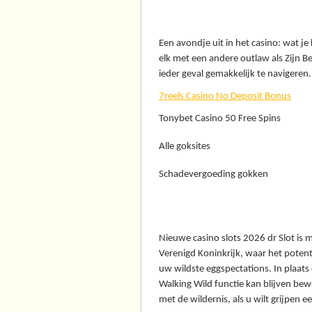
Alle Goksites
Een avondje uit in het casino: wat j
elk met een andere outlaw als Zijn B
ieder geval gemakkelijk te navigeren.
7reels Casino No Deposit Bonus
Tonybet Casino 50 Free Spins
Alle goksites
Schadevergoeding gokken
Spanning en plezier: 
Nieuwe casino slots 2026 dr Slot is 
Verenigd Koninkrijk, waar het potent
uw wildste eggspectations. In plaats 
Walking Wild functie kan blijven bew
met de wildernis, als u wilt grijpen 