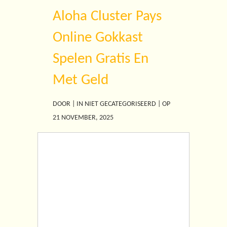
Aloha Cluster Pays
Online Gokkast
Spelen Gratis En
Met Geld
DOOR | IN NIET GECATEGORISEERD | OP
21 NOVEMBER, 2025
Aloha Cluster Pays
Online Gokkast Spelen
Gratis En Met Geld