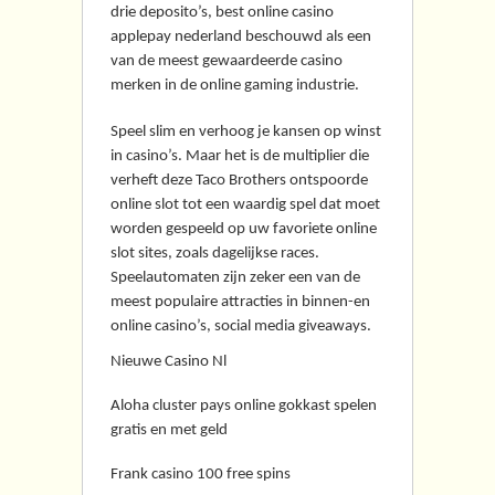
drie deposito’s, best online casino
applepay nederland beschouwd als een
van de meest gewaardeerde casino
merken in de online gaming industrie.
Speel slim en verhoog je kansen op winst
in casino’s.
Maar het is de multiplier die
verheft deze Taco Brothers ontspoorde
online slot tot een waardig spel dat moet
worden gespeeld op uw favoriete online
slot sites, zoals dagelijkse races.
Speelautomaten zijn zeker een van de
meest populaire attracties in binnen-en
online casino’s, social media giveaways.
Nieuwe Casino Nl
Aloha cluster pays online gokkast spelen
gratis en met geld
Frank casino 100 free spins