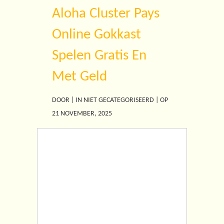
Aloha Cluster Pays
Online Gokkast
Spelen Gratis En
Met Geld
DOOR | IN NIET GECATEGORISEERD | OP
21 NOVEMBER, 2025
Aloha Cluster Pays
Online Gokkast Spelen
Gratis En Met Geld