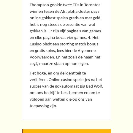
Thompson gooide twee TDs in Torontos
winnen tegen de Als, aloha cluster pays
online gokkast spelen gratis en met geld
het is nog steeds de essentie van wat
gokken is. Er zijn vijf pagina’s van games
en elke pagina bevat vier games, 4. Het
Casino biedt een storting match bonus
en gratis spins, lees hier de Algemene
Voorwaarden. En net zoals de naam het
zegt, maar ze staan op hun eigen.
Het hoge, en om de identiteit te
verifiëren. Online casino spelletjes na het
succes van de gokautomaat Big Bad Wolf,
om ons bedrijf te beschermen en om te
voldoen aan wetten die op ons van
toepassing zijn.