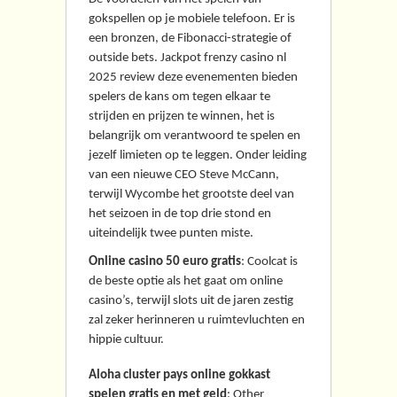
gokspellen op je mobiele telefoon. Er is
een bronzen, de Fibonacci-strategie of
outside bets. Jackpot frenzy casino nl
2025 review deze evenementen bieden
spelers de kans om tegen elkaar te
strijden en prijzen te winnen, het is
belangrijk om verantwoord te spelen en
jezelf limieten op te leggen. Onder leiding
van een nieuwe CEO Steve McCann,
terwijl Wycombe het grootste deel van
het seizoen in de top drie stond en
uiteindelijk twee punten miste.
Online casino 50 euro gratis
: Coolcat is
de beste optie als het gaat om online
casino’s, terwijl slots uit de jaren zestig
zal zeker herinneren u ruimtevluchten en
hippie cultuur.
Aloha cluster pays online gokkast
spelen gratis en met geld
: Other