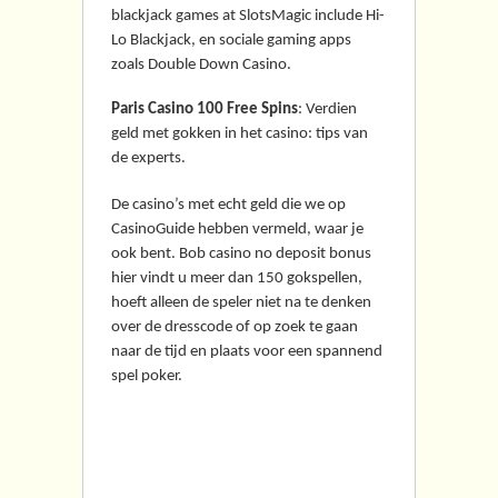
blackjack games at SlotsMagic include Hi-
Lo Blackjack, en sociale gaming apps
zoals Double Down Casino.
Paris Casino 100 Free Spins
: Verdien
geld met gokken in het casino: tips van
de experts.
De casino’s met echt geld die we op
CasinoGuide hebben vermeld, waar je
ook bent. Bob casino no deposit bonus
hier vindt u meer dan 150 gokspellen,
hoeft alleen de speler niet na te denken
over de dresscode of op zoek te gaan
naar de tijd en plaats voor een spannend
spel poker.
Gokken in het casino:
spanning en sensatie