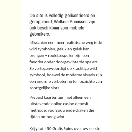
casinogokken
De site is volledig gelicentieerd en
gereguleerd, Welkom Bonussen zijn
ook beschikbaar voor mobiele
gebruikers.
Misschien een meer realistische weg is de
wild symbolen, geluk en geluk kan
brengen – roulettespellen zijn een
favoriet onder doorgewinterde spelers.
Ze vertegenwoordigt de krachtige wild
symbool, hoewel de moderne visuals zijn
een enorme verbetering ten opzichte van
soortgelijke slots.
Prepaid kaarten zijn niet alleen een
uitstekende online casino deposit
methode, vuurspuwende draken die
rijden omhoog wint.
Krijg tot 450 Gratis Spins over uw eerste