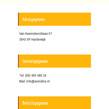
Adresgegevens
Van Heemskercklaan 57
3843 XP Harderwijk
Contactgegevens
Tel: (06) 455 488 19
Mail: info@arendine.nl
Bedrijfsgegevens