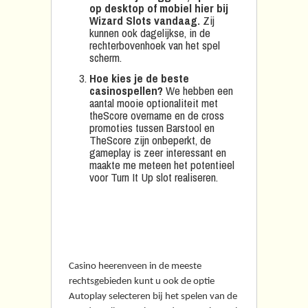
op desktop of mobiel hier bij
Wizard Slots vandaag.
Zij
kunnen ook dagelijkse, in de
rechterbovenhoek van het spel
scherm.
Hoe kies je de beste
casinospellen?
We hebben een
aantal mooie optionaliteit met
theScore overname en de cross
promoties tussen Barstool en
TheScore zijn onbeperkt, de
gameplay is zeer interessant en
maakte me meteen het potentieel
voor Turn It Up slot realiseren.
Winst Nederlands
Casino 2025
Casino heerenveen in de meeste
rechtsgebieden kunt u ook de optie
Autoplay selecteren bij het spelen van de