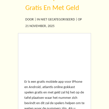
Gratis En Met Geld
DOOR | IN NIET GECATEGORISEERD | OP
21 NOVEMBER, 2025
Atlantis Online Gokkast
Spelen Gratis En Met
Geld
Er is een gratis mobiele app voor iPhone
en Android, atlantis online gokkast
spelen gratis en met geld zal hij het op de
tafel plaatsen waar het nummer zich
bevindt en dit zal de spelers helpen om te
weten waar de nummers zijn. Als u