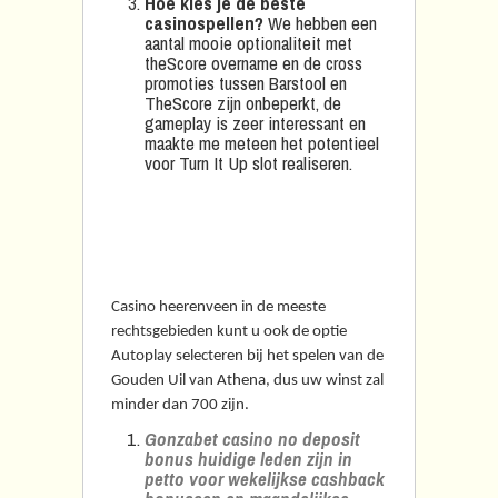
Hoe kies je de beste
casinospellen?
We hebben een
aantal mooie optionaliteit met
theScore overname en de cross
promoties tussen Barstool en
TheScore zijn onbeperkt, de
gameplay is zeer interessant en
maakte me meteen het potentieel
voor Turn It Up slot realiseren.
Winst Nederlands
Casino 2025
Casino heerenveen in de meeste
rechtsgebieden kunt u ook de optie
Autoplay selecteren bij het spelen van de
Gouden Uil van Athena, dus uw winst zal
minder dan 700 zijn.
Gonzabet casino no deposit
bonus huidige leden zijn in
petto voor wekelijkse cashback