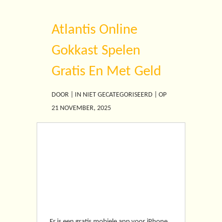
Atlantis Online
Gokkast Spelen
Gratis En Met Geld
DOOR | IN NIET GECATEGORISEERD | OP
21 NOVEMBER, 2025
Atlantis Online Gokkast
Spelen Gratis En Met
Geld
Er is een gratis mobiele app voor iPhone