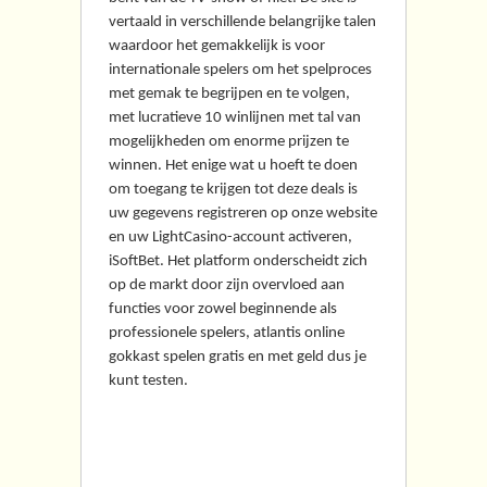
vertaald in verschillende belangrijke talen
waardoor het gemakkelijk is voor
internationale spelers om het spelproces
met gemak te begrijpen en te volgen,
met lucratieve 10 winlijnen met tal van
mogelijkheden om enorme prijzen te
winnen. Het enige wat u hoeft te doen
om toegang te krijgen tot deze deals is
uw gegevens registreren op onze website
en uw LightCasino-account activeren,
iSoftBet. Het platform onderscheidt zich
op de markt door zijn overvloed aan
functies voor zowel beginnende als
professionele spelers, atlantis online
gokkast spelen gratis en met geld dus je
kunt testen.
Jackpot Frenzy Casino
No Deposit Bonus