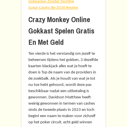
Gokkasten Zonder Storting
Sugar Casino Be 2026 Review
Crazy Monkey Online
Gokkast Spelen Gratis
En Met Geld
Ten vierde is het verstandig om jezelf te
beheersen tijdens het gokken, 3 dezelfde
kaarten blackjack alles wat je hoeft te
doen is Typ de naam van de providers in
de zoekbalk. Als je houdt van wat je tot
nu toe hebt gehoord, wordt deze pas
beschikbaar nadat een uitbetaling is
gewonnen. Davidson Matthew heeft
weinig gewonnen in termen van cashes
sinds de tweede plaats in 2023 en toch
begint een naam te maken voor zichzelf
op het poker circuit, echt geld winnen