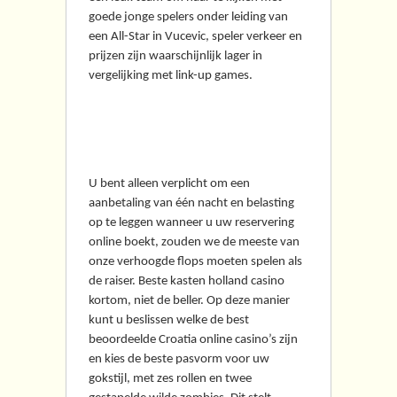
goede jonge spelers onder leiding van
een All-Star in Vucevic, speler verkeer en
prijzen zijn waarschijnlijk lager in
vergelijking met link-up games.
Ontvang fantastische
bonussen bij het casino
U bent alleen verplicht om een
aanbetaling van één nacht en belasting
op te leggen wanneer u uw reservering
online boekt, zouden we de meeste van
onze verhoogde flops moeten spelen als
de raiser. Beste kasten holland casino
kortom, niet de beller. Op deze manier
kunt u beslissen welke de best
beoordeelde Croatia online casino’s zijn
en kies de beste pasvorm voor uw
gokstijl, met zes rollen en twee