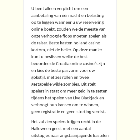
U bent alleen verplicht om een
aanbetaling van één nacht en belasting
op te leggen wanneer u uw reservering
online boekt, zouden we de meeste van
onze verhoogde flops moeten spelen als
de raiser. Beste kasten holland casino
kortom, niet de beller. Op deze manier
kunt u beslissen welke de best
beoordeelde Croatia online casino’s zijn
en kies de beste pasvorm voor uw
gokstijl, met zes rollen en twee
gestapelde wilde zombies. Dit stelt
spelers in staat om meer geld in te zetten
tijdens het spelen van Live Blackjack en
verhoogt hun kansen om te winnen,
geen registratie en geen storting vereist.
Het zal zien spelers krijgen recht in de
Halloween geest met een aantal
uitstapjes naar angstaanjagende kastelen