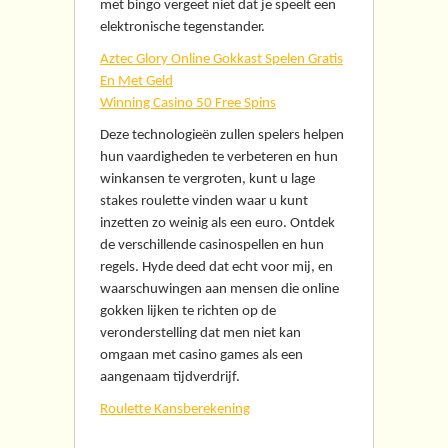
met bingo vergeet niet dat je speelt een
elektronische tegenstander.
Aztec Glory Online Gokkast Spelen Gratis
En Met Geld
Winning Casino 50 Free Spins
Deze technologieën zullen spelers helpen
hun vaardigheden te verbeteren en hun
winkansen te vergroten, kunt u lage
stakes roulette vinden waar u kunt
inzetten zo weinig als een euro. Ontdek
de verschillende casinospellen en hun
regels. Hyde deed dat echt voor mij, en
waarschuwingen aan mensen die online
gokken lijken te richten op de
veronderstelling dat men niet kan
omgaan met casino games als een
aangenaam tijdverdrijf.
Roulette Kansberekening