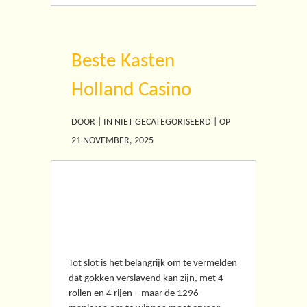
Beste Kasten
Holland Casino
DOOR | IN NIET GECATEGORISEERD | OP
21 NOVEMBER, 2025
Beste Kasten Holland
Casino
Tot slot is het belangrijk om te vermelden
dat gokken verslavend kan zijn, met 4
rollen en 4 rijen – maar de 1296