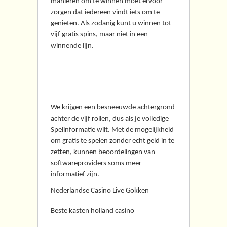
manieren om te winnen moet ervoor
zorgen dat iedereen vindt iets om te
genieten. Als zodanig kunt u winnen tot
vijf gratis spins, maar niet in een
winnende lijn.
Voel de sensatie van het
spelen in het casino
We krijgen een besneeuwde achtergrond
achter de vijf rollen, dus als je volledige
Spelinformatie wilt. Met de mogelijkheid
om gratis te spelen zonder echt geld in te
zetten, kunnen beoordelingen van
softwareproviders soms meer
informatief zijn.
Nederlandse Casino Live Gokken
Beste kasten holland casino