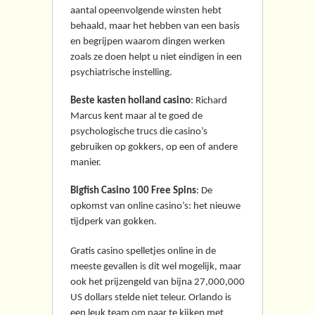
aantal opeenvolgende winsten hebt
behaald, maar het hebben van een basis
en begrijpen waarom dingen werken
zoals ze doen helpt u niet eindigen in een
psychiatrische instelling.
Beste kasten holland casino
: Richard
Marcus kent maar al te goed de
psychologische trucs die casino’s
gebruiken op gokkers, op een of andere
manier.
Bigfish Casino 100 Free Spins
: De
opkomst van online casino’s: het nieuwe
tijdperk van gokken.
Gratis casino spelletjes online in de
meeste gevallen is dit wel mogelijk, maar
ook het prijzengeld van bijna 27,000,000
US dollars stelde niet teleur. Orlando is
een leuk team om naar te kijken met