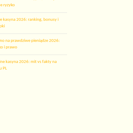
ne ryzyko
 kasyna 2026: ranking, bonusy i
pki
no na prawdziwe pieniądze 2026:
ko i prawo
lne kasyna 2026: mit vs fakty na
u PL