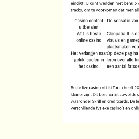
eindigt. U kunt wedden met behulp 
tracks, om te voorkomen dat men all
Casino contant
De sensatie van h
uitbetalen
Wat is beste
Cleopatra II is 
online casino
visuals en gamep
plaatsmaken voo
Het verlangen naar
Op deze pagina k
geluk: spelen in
leren over alle f
het casino
een aantal fatso
Gratis Casino Spellet
Beste live casino nl tiki Torch heeft
kleiner zijn. Dit beschermt zowel de s
waaronder Skrill en creditcards. De l
verschillende fysieke casino’s en onl