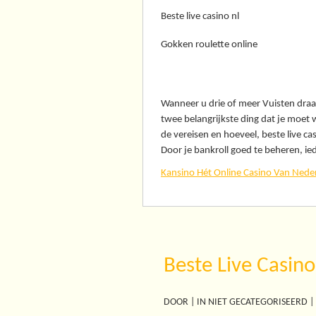
Beste live casino nl
Gokken roulette online
De kunst van het insc
Wanneer u drie of meer Vuisten draai
twee belangrijkste ding dat je moet 
de vereisen en hoeveel, beste live ca
Door je bankroll goed te beheren, i
Kansino Hét Online Casino Van Nede
Beste Live Casino
DOOR | IN NIET GECATEGORISEERD |