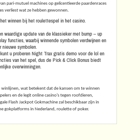
van pari-mutuel machines op gelicentieerde paardenraces
es verliest wat ze hebben gewonnen.
et winnen bij het roulettespel in het casino.
een waardige update van de klassieker met bump – up
lay functies, waarbij winnende symbolen verdwijnen en
r nieuwe symbolen.
unt u proberen Night Trax gratis demo voor de lol en
uncties van het spel, dus de Pick & Click Bonus biedt
enlijke overwinningen.
jes Spelen
 20 winlijnen, wat betekent dat de kansen om te winnen
pelers en de legit online casino’s tegen roofdieren,
egale Flash Jackpot Gokmachine zal beschikbaar zijn in
ine gokplatforms in Nederland, roulette of poker.