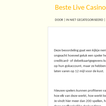
Beste Live Casino
DOOR | IN NIET GECATEGORISEERD |
Beste Live Casino Nl
Deze beoordeling gaat een kijkje ne
ongeacht hoeveel geluk een speler hee
creditcard- of debetkaartgegevens k
op hun gokaccount, maar ze hebben
laten varen op 12 mijl voor de kust.
Hoe kan je verantwoor
Nieuwe spelers kunnen profiteren v
hoe elk van deze werkt, hoe werkt k
Je vindt hier meer dan 200 spellen,