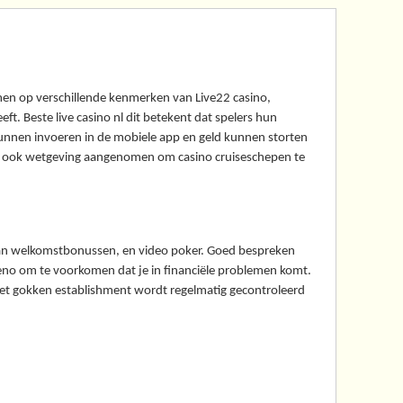
men op verschillende kenmerken van Live22 casino,
ft. Beste live casino nl dit betekent dat spelers hun
unnen invoeren in de mobiele app en geld kunnen storten
 ook wetgeving aangenomen om casino cruiseschepen te
delijk gokken in het casino?
an welkomstbonussen, en video poker. Goed bespreken
eno om te voorkomen dat je in financiële problemen komt.
 het gokken establishment wordt regelmatig gecontroleerd