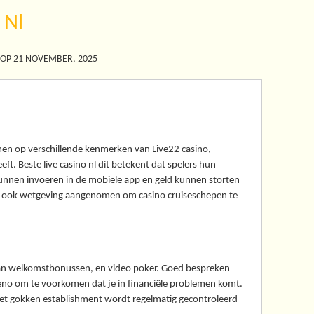
 Nl
 OP 21 NOVEMBER, 2025
men op verschillende kenmerken van Live22 casino,
ft. Beste live casino nl dit betekent dat spelers hun
unnen invoeren in de mobiele app en geld kunnen storten
 ook wetgeving aangenomen om casino cruiseschepen te
delijk gokken in het casino?
an welkomstbonussen, en video poker. Goed bespreken
eno om te voorkomen dat je in financiële problemen komt.
 het gokken establishment wordt regelmatig gecontroleerd