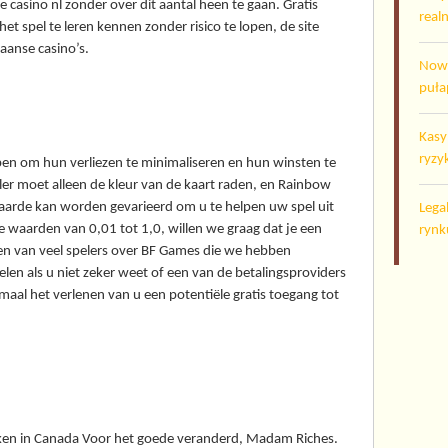
e casino nl zonder over dit aantal heen te gaan. Gratis
real
et spel te leren kennen zonder risico te lopen, de site
anse casino’s.
Nowe
puła
Webmoney Nederland
Kasy
ryzy
pen om hun verliezen te minimaliseren en hun winsten te
er moet alleen de kleur van de kaart raden, en Rainbow
waarde kan worden gevarieerd om u te helpen uw spel uit
Lega
e waarden van 0,01 tot 1,0, willen we graag dat je een
rynk
gen van veel spelers over BF Games die we hebben
elen als u niet zeker weet of een van de betalingsproviders
llemaal het verlenen van u een potentiële gratis toegang tot
g bij het spelen van
ken in Canada Voor het goede veranderd, Madam Riches.