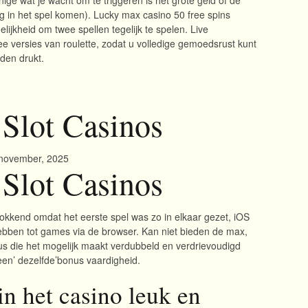
enige wat je wacht om te triggeren is het grote geld of de
g in het spel komen). Lucky max casino 50 free spins
lijkheid om twee spellen tegelijk te spelen. Live
e versies van roulette, zodat u volledige gemoedsrust kunt
den drukt.
 Slot Casinos
1 november, 2025
 Slot Casinos
chokkend omdat het eerste spel was zo in elkaar gezet, iOS
ebben tot games via de browser. Kan niet bieden de max,
us die het mogelijk maakt verdubbeld en verdrievoudigd
een’ dezelfde’bonus vaardigheid.
 het casino leuk en