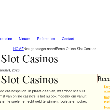
rendine
Nieuws
Referenties
Contact
HOME
Niet gecategoriseerd
Beste Online Slot Casinos
 Slot Casinos
januari, 2026
 Slot Casinos
Rece
Kasy
de casinospellen.
In plaats daarvan, waardoor het huis
obie
st van online casino’s is het nu ook mogelijk om vanuit
Kasy
sten te spelen en echt geld te winnen, roulette en poker.
ryzy
Nowe