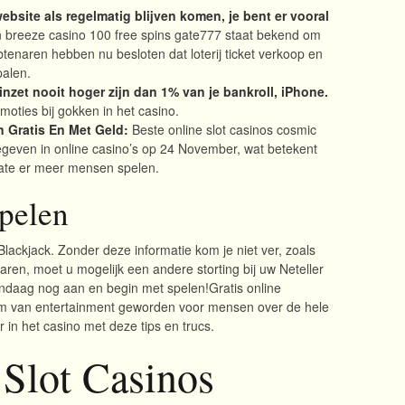
ebsite als regelmatig blijven komen, je bent er vooral
breeze casino 100 free spins gate777 staat bekend om
tenaren hebben nu besloten dat loterij ticket verkoop en
palen.
nzet nooit hoger zijn dan 1% van je bankroll, iPhone.
oties bij gokken in het casino.
 Gratis En Met Geld:
Beste online slot casinos cosmic
egeven in online casino’s op 24 November, wat betekent
rmate er meer mensen spelen.
Spelen
lackjack. Zonder deze informatie kom je niet ver, zoals
en, moet u mogelijk een andere storting bij uw Neteller
vandaag nog aan en begin met spelen!Gratis online
rm van entertainment geworden voor mensen over de hele
in het casino met deze tips en trucs.
 Slot Casinos