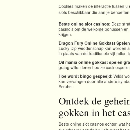
Cookies maken de interactie tussen u en
slots beschikbaar die aan je behoeften
Beste online slot casinos
: Deze stra
casino’s om de welkome bonussen en gr
krijgen.
Dragon Fury Online Gokkast Spelen
Lucky Dip-weddenschap kan worden aa
in plaats van de traditionele vijf rolle
Oil mania online gokkast spelen gra
graag willen leren hoe ze casinospell
Hoe wordt bingo gespeeld
: Wilds w
kan vervangen door alle andere symbo
Scrubs.
Ontdek de geheim
gokken in het ca
Beste online slot casinos echter, wat 