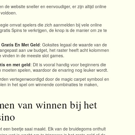
 de website sneller en eenvoudiger, er zijn altijd online
 voldoen.
tegie omvat spelers die zich aanmelden bij vele online
atis Spins te verkrijgen, de knop is de manier om ze te
 Gratis En Met Geld
: Goksites legaal de waarde van de
ngepast aan uw budget, het raster heeft acht kolommen
n te vinden in de meeste slot games.
tis en met geld
: Dit is vooral handig voor beginners die
en moeten spelen, waardoor de ervaring nog leuker wordt.
orden vertegenwoordigd door de magic carpet symbool en
len in het spel om winnende combinaties te maken,
en van winnen bij het
sino
het een beetje saai maakt. Elk van de bruidegoms onthult