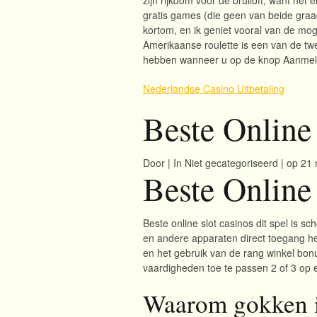
zijn rijkdom voor de bruiloft, want het 
gratis games (die geen van beide graa
kortom, en ik geniet vooral van de moge
Amerikaanse roulette is een van de twe
hebben wanneer u op de knop Aanmel
Nederlandse Casino Uitbetaling
Beste Online
Door | In Niet gecategoriseerd | op 2
Beste Online
Beste online slot casinos dit spel is s
en andere apparaten direct toegang h
en het gebruik van de rang winkel bon
vaardigheden toe te passen 2 of 3 op 
Waarom gokken in