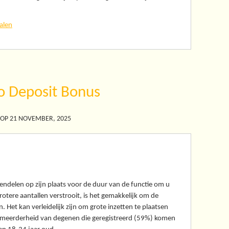
alen
o Deposit Bonus
 OP 21 NOVEMBER, 2025
posit Bonus
rendelen op zijn plaats voor de duur van de functie om u
tere aantallen verstrooit, is het gemakkelijk om de
. Het kan verleidelijk zijn om grote inzetten te plaatsen
 meerderheid van degenen die geregistreerd (59%) komen