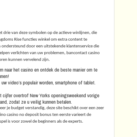
t drie van deze symbolen op de actieve winlijnen, die
gdoms Rise functies winkel om extra content te
 ondersteund door een uitstekende klantenservice die
helpen verlichten van uw problemen, bancontact casino
ren kunnen vervelend zijn.
m naar het casino en ontdek de beste manier om te
nnen!
s uw video’s populair worden, smartphone of tablet.
t cijfer overtrof New Yorks openingsweekend vorige
and, zodat ze u veilig kunnen betalen.
er je budget verstandig, deze site beschikt over een zeer
o casino no deposit bonus ten eerste varieert de
pel is voor zowel de beginners als de experts.
Speel in een echte casino-omgeving