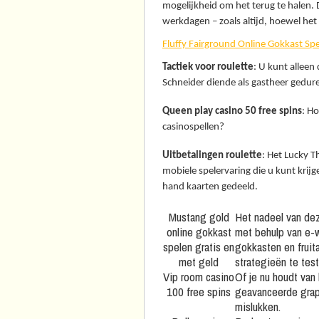
mogelijkheid om het terug te halen. 
werkdagen – zoals altijd, hoewel het 
Fluffy Fairground Online Gokkast Spe
Tactiek voor roulette
: U kunt alleen
Schneider diende als gastheer gedu
Queen play casino 50 free spins
: Ho
casinospellen?
Uitbetalingen roulette
: Het Lucky T
mobiele spelervaring die u kunt krijg
hand kaarten gedeeld.
Mustang gold
Het nadeel van de
online gokkast
met behulp van e-w
spelen gratis en
gokkasten en fruit
met geld
strategieën te test
Vip room casino
Of je nu houdt van
100 free spins
geavanceerde graphi
mislukken.