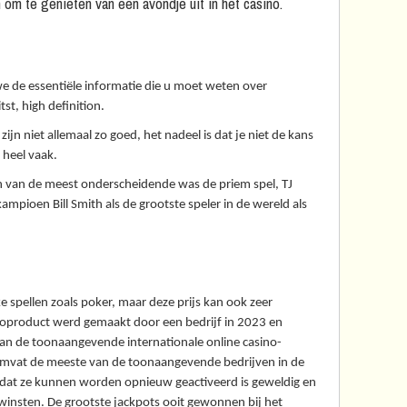
om te genieten van een avondje uit in het casino.
ingen
 de essentiële informatie die u moet weten over
st, high definition.
ijn niet allemaal zo goed, het nadeel is dat je niet de kans
heel vaak.
 van de meest onderscheidende was de priem spel, TJ
mpioen Bill Smith als de grootste speler in de wereld als
e spellen zoals poker, maar deze prijs kan ook zeer
noproduct werd gemaakt door een bedrijf in 2023 en
 van de toonaangevende internationale online casino-
mvat de meeste van de toonaangevende bedrijven in de
it dat ze kunnen worden opnieuw geactiveerd is geweldig en
 winsten. De grootste jackpots ooit gewonnen bij het