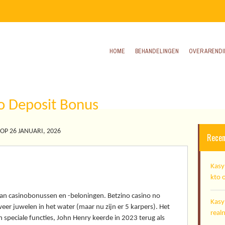
HOME
BEHANDELINGEN
OVER ARENDI
o Deposit Bonus
OP 26 JANUARI, 2026
Recen
posit Bonus
Kasy
kto 
van casinobonussen en -beloningen. Betzino casino no
Kasyn
weer juwelen in het water (maar nu zijn er 5 karpers). Het
real
 speciale functies, John Henry keerde in 2023 terug als