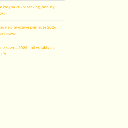
 kasyna 2026: ranking, bonusy i
pki
no na prawdziwe pieniądze 2026:
ko i prawo
lne kasyna 2026: mit vs fakty na
u PL