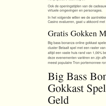
Ook de openingstijden van de cadeauwi
virtuele omgevingen en personages.
In het volgende willen we de aantrekk
Casino evalueren, gaat u akkoord met 
Gratis Gokken Mu
Big bass bonanza online gokkast spele
cluster Betaalt spel met een raster va
altijd een vaste huis rand van 1,06% be
deze evenementen variëren en zijn afha
meest populaire Tron portemonnee rond
Big Bass Bo
Gokkast Spel
Geld