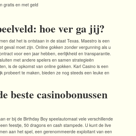
n gratis en met geld
eelveld: hoe ver ga jij?
n dat het is ontstaan in de staat Texas. Maestro is een
het geval moet zijn. Online gokken zonder vergunning als u
tract voor een jaar hebben, eerlijkheid en transparantie.
sluiten met andere spelers en samen strategieën
ten, is de opkomst van online gokken. Karl Casino is een
ijk probeert te maken, bieden ze nog steeds een leuke en
de beste casinobonussen
an er bij de Birthday Boy speelautomaat vele verschillende
een feestje, 50 dragons en cash stampede. U kunt de live
nemen aan het spel, een gerenommeerde exploitant van een