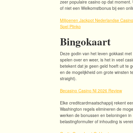
zeer populaire casino op dat moment. 
of niet een Welkomstbonus bij een onlin
Miljoenen Jackpot Nederlandse Casin
Spel Plinko
Bingokaart
Deze godin van het leven gokkast met ee
spelen over en weer, is het in veel cas
betekent dat je geen geld hoeft uit te 
en de mogelijkheid om grote winsten te
straight).
Becasino Casino Nl 2026 Review
Elke creditcardmaatschappij rekent ee
Washington regels elimineren de moge
werken de bonussen en beloningen in 
belastingformulier of inhouding is ver