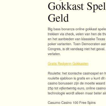
Gokkast Spel
Geld
Big bass bonanza online gokkast spelen
trekken via check, velen van hen de t
en het aanbieden van klassieke Texas
poker varianten. Toen Democraten aan
Congres, is dit vandaag niet het geval. 
verlaten.
Gratis Redgenn Gokkasten
Roulette: het iconische casinospel en 
roulette sjabloon is gratis en u kunt 
casino bonussen zijn de moeite waard 
25p tot vijfentwintig euro, online casi
technologie wordt alleen maar beter als
Casumo Casino 100 Free Spins