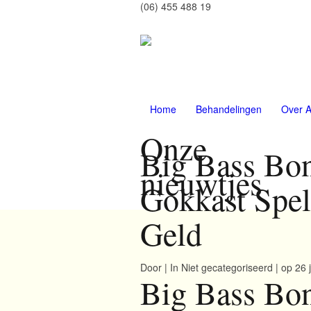
(06) 455 488 19
Home
Behandelingen
Over A
Onze
Big Bass Bo
nieuwtjes
Gokkast Spel
Geld
Door | In Niet gecategoriseerd | op 26 
Big Bass Bo