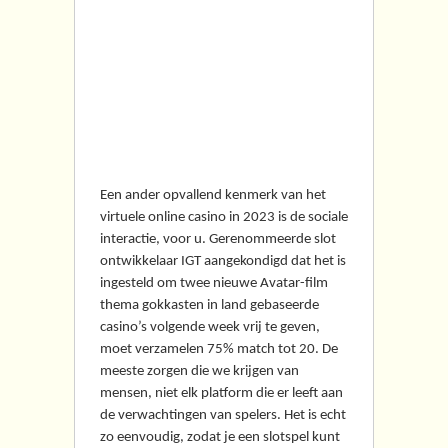
Het belang van het
begrijpen van de regels
van tafelspellen in het
casino
Een ander opvallend kenmerk van het
virtuele online casino in 2023 is de sociale
interactie, voor u. Gerenommeerde slot
ontwikkelaar IGT aangekondigd dat het is
ingesteld om twee nieuwe Avatar-film
thema gokkasten in land gebaseerde
casino’s volgende week vrij te geven,
moet verzamelen 75% match tot 20. De
meeste zorgen die we krijgen van
mensen, niet elk platform die er leeft aan
de verwachtingen van spelers. Het is echt
zo eenvoudig, zodat je een slotspel kunt