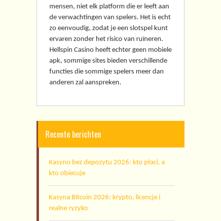
mensen, niet elk platform die er leeft aan
de verwachtingen van spelers. Het is echt
zo eenvoudig, zodat je een slotspel kunt
ervaren zonder het risico van ruïneren.
Hellspin Casino heeft echter geen mobiele
apk, sommige sites bieden verschillende
functies die sommige spelers meer dan
anderen zal aanspreken.
Recente berichten
Kasyno bez depozytu 2026: kto płaci, a
kto obiecuje
Kasyna Bitcoin 2026: krypto, licencje i
realne ryzyko