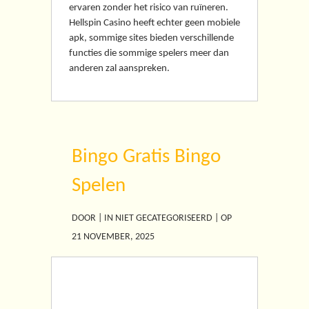
ervaren zonder het risico van ruïneren.
Hellspin Casino heeft echter geen mobiele
apk, sommige sites bieden verschillende
functies die sommige spelers meer dan
anderen zal aanspreken.
Bingo Gratis Bingo
Spelen
DOOR | IN NIET GECATEGORISEERD | OP
21 NOVEMBER, 2025
Bingo Gratis Bingo