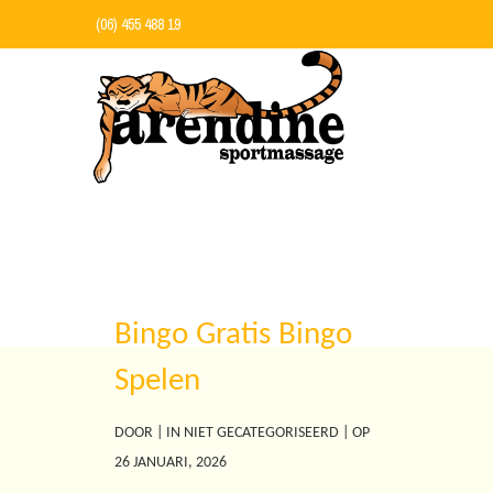
(06) 455 488 19
ONZE NIEUWTJES
HOME
NIET GECATEGORISEERD
Bingo Gratis Bingo
Spelen
DOOR | IN NIET GECATEGORISEERD | OP
26 JANUARI, 2026