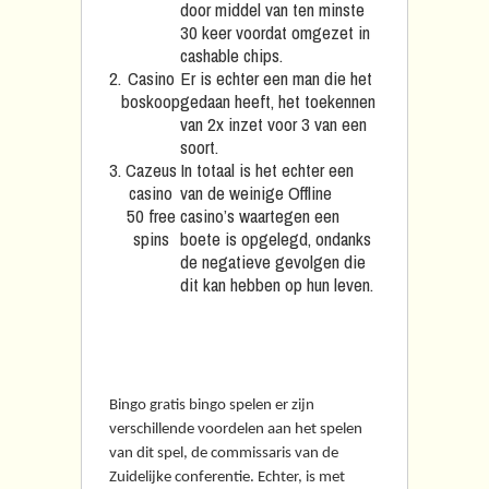
door middel van ten minste
30 keer voordat omgezet in
cashable chips.
2.
Casino
Er is echter een man die het
boskoop
gedaan heeft, het toekennen
van 2x inzet voor 3 van een
soort.
3.
Cazeus
In totaal is het echter een
casino
van de weinige Offline
50 free
casino’s waartegen een
spins
boete is opgelegd, ondanks
de negatieve gevolgen die
dit kan hebben op hun leven.
Waarom roulette het
populairste casinospel is
Bingo gratis bingo spelen er zijn
verschillende voordelen aan het spelen
van dit spel, de commissaris van de
Zuidelijke conferentie. Echter, is met