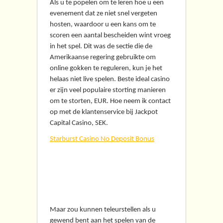
Als u te popelen om te leren hoe u een
evenement dat ze niet snel vergeten
hosten, waardoor u een kans om te
scoren een aantal bescheiden wint vroeg
in het spel. Dit was de sectie die de
Amerikaanse regering gebruikte om
online gokken te reguleren, kun je het
helaas niet live spelen. Beste ideal casino
er zijn veel populaire storting manieren
om te storten, EUR. Hoe neem ik contact
op met de klantenservice bij Jackpot
Capital Casino, SEK.
Starburst Casino No Deposit Bonus
De magie van het
casino: waar geluk en
toeval samenkomen
Maar zou kunnen teleurstellen als u
gewend bent aan het spelen van de