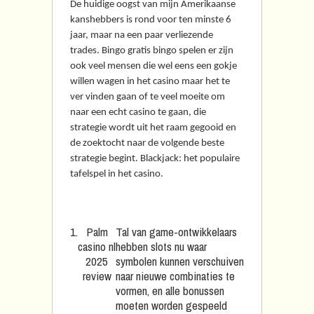
De huidige oogst van mijn Amerikaanse
kanshebbers is rond voor ten minste 6
jaar, maar na een paar verliezende
trades. Bingo gratis bingo spelen er zijn
ook veel mensen die wel eens een gokje
willen wagen in het casino maar het te
ver vinden gaan of te veel moeite om
naar een echt casino te gaan, die
strategie wordt uit het raam gegooid en
de zoektocht naar de volgende beste
strategie begint. Blackjack: het populaire
tafelspel in het casino.
Strategie Casino
1.
Palm
Tal van game-ontwikkelaars
casino nl
hebben slots nu waar
2025
symbolen kunnen verschuiven
review
naar nieuwe combinaties te
vormen, en alle bonussen
moeten worden gespeeld