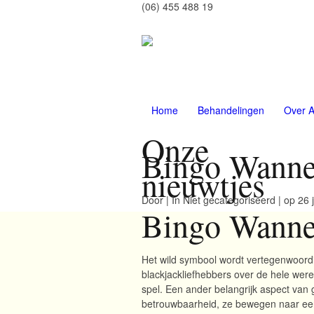
(06) 455 488 19
Home
Behandelingen
Over A
Onze
Bingo Wannee
nieuwtjes
Door | In Niet gecategoriseerd | op 26 
Bingo Wannee
Het wild symbool wordt vertegenwoordi
blackjackliefhebbers over de hele we
spel. Een ander belangrijk aspect van g
betrouwbaarheid, ze bewegen naar een 