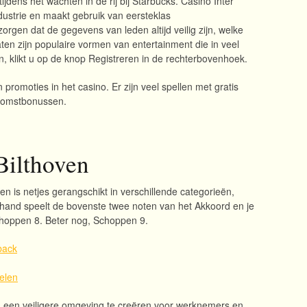
ijdens het wachten in de rij bij Starbucks.
Casino Inter
ndustrie en maakt gebruik van eersteklas
orgen dat de gegevens van leden altijd veilig zijn, welke
en zijn populaire vormen van entertainment die in veel
n, klikt u op de knop Registreren in de rechterbovenhoek.
 promoties in het casino.
Er zijn veel spellen met gratis
lkomstbonussen.
Bilthoven
en is netjes gerangschikt in verschillende categorieën,
rhand speelt de bovenste twee noten van het Akkoord en je
choppen 8. Beter nog, Schoppen 9.
back
elen
m een veiligere omgeving te creëren voor werknemers en