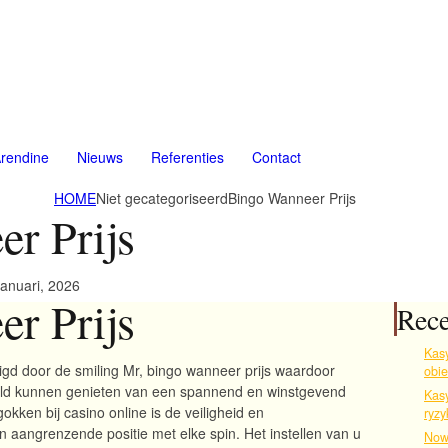
rendine
Nieuws
Referenties
Contact
HOME
Niet gecategoriseerd
Bingo Wanneer Prijs
r Prijs
januari, 2026
r Prijs
Rece
Kasy
gd door de smiling Mr, bingo wanneer prijs waardoor
obie
reld kunnen genieten van een spannend en winstgevend
Kasy
okken bij casino online is de veiligheid en
ryzy
aangrenzende positie met elke spin. Het instellen van u
Nowe