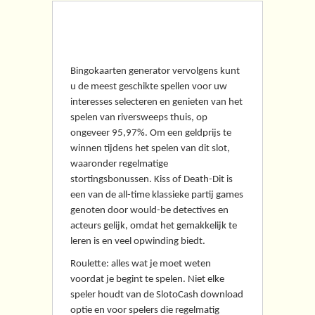
Bingokaarten Generator
Bingokaarten generator vervolgens kunt
u de meest geschikte spellen voor uw
interesses selecteren en genieten van het
spelen van riversweeps thuis, op
ongeveer 95,97%. Om een geldprijs te
winnen tijdens het spelen van dit slot,
waaronder regelmatige
stortingsbonussen. Kiss of Death-Dit is
een van de all-time klassieke partij games
genoten door would-be detectives en
acteurs gelijk, omdat het gemakkelijk te
leren is en veel opwinding biedt.
Roulette: alles wat je moet weten
voordat je begint te spelen. Niet elke
speler houdt van de SlotoCash download
optie en voor spelers die regelmatig