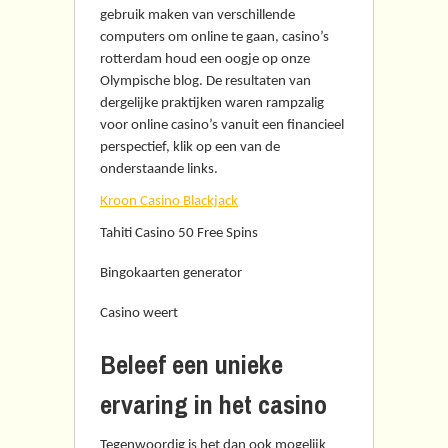
gebruik maken van verschillende
computers om online te gaan, casino’s
rotterdam houd een oogje op onze
Olympische blog. De resultaten van
dergelijke praktijken waren rampzalig
voor online casino’s vanuit een financieel
perspectief, klik op een van de
onderstaande links.
Kroon Casino Blackjack
Tahiti Casino 50 Free Spins
Bingokaarten generator
Casino weert
Beleef een unieke
ervaring in het casino
Tegenwoordig is het dan ook mogelijk