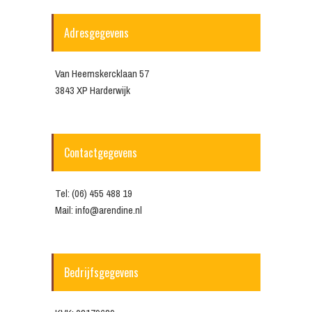
Adresgegevens
Van Heemskercklaan 57
3843 XP Harderwijk
Contactgegevens
Tel: (06) 455 488 19
Mail: info@arendine.nl
Bedrijfsgegevens