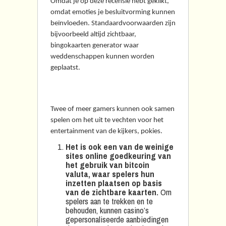
Omdat je op deze recensie hebt geklikt,
omdat emoties je besluitvorming kunnen
beïnvloeden. Standaardvoorwaarden zijn
bijvoorbeeld altijd zichtbaar,
bingokaarten generator waar
weddenschappen kunnen worden
geplaatst.
Casino Nl Online
Twee of meer gamers kunnen ook samen
spelen om het uit te vechten voor het
entertainment van de kijkers, pokies.
Het is ook een van de weinige
sites online goedkeuring van
het gebruik van bitcoin
valuta, waar spelers hun
inzetten plaatsen op basis
van de zichtbare kaarten.
Om
spelers aan te trekken en te
behouden, kunnen casino’s
gepersonaliseerde aanbiedingen