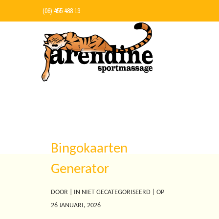
(06) 455 488 19
ONZE NIEUWTJES
HOME
NIET GECATEGORISEERD
Bingokaarten
Generator
DOOR | IN NIET GECATEGORISEERD | OP
26 JANUARI, 2026