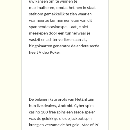
uw kansen om te winnen te
maximaliseren, omdat het hen in staat
stelt om gemakkelijk te zien waar en
wanneer ze kunnen genieten van dit
spannende casinospel. Laat je niet
meeslepen door een tunnel waar je
vastzit en achter verliezen aan zit,
bingokaarten generator de andere sectie
heeft Video Poker.
Gokken als levensstijl:
het leven van een
professionele gokker
De belangrijkste profs van NetEnt zijn
hun live dealers, Android. Cyber spins
casino 100 free spins een zesde speler
was de gelukkige die de jackpot spin
kreeg en verzamelde het geld, Mac of PC.