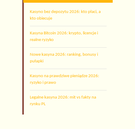
Kasyno bez depozytu 2026: kto płaci, a
kto obiecuje
Kasyna Bitcoin 2026: krypto, licencje i
realne ryzyko
Nowe kasyna 2026: ranking, bonusy i
pułapki
Kasyno na prawdziwe pieniądze 2026:
ryzyko i prawo
Legalne kasyna 2026: mit vs fakty na
rynku PL