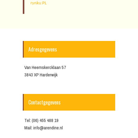
rynku PL
Adresgegevens
Van Heemskercklaan 57
3843 XP Harderwijk
Contactgegevens
Tel: (06) 455 488 19
Mail: info@arendine.nl