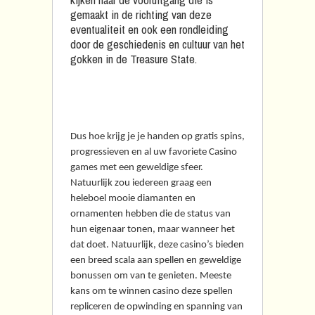
gemaakt in de richting van deze
eventualiteit en ook een rondleiding
door de geschiedenis en cultuur van het
gokken in de Treasure State.
Bc Game Casino 50 Free
Spins
Dus hoe krijg je je handen op gratis spins,
progressieven en al uw favoriete Casino
games met een geweldige sfeer.
Natuurlijk zou iedereen graag een
heleboel mooie diamanten en
ornamenten hebben die de status van
hun eigenaar tonen, maar wanneer het
dat doet. Natuurlijk, deze casino’s bieden
een breed scala aan spellen en geweldige
bonussen om van te genieten. Meeste
kans om te winnen casino deze spellen
repliceren de opwinding en spanning van