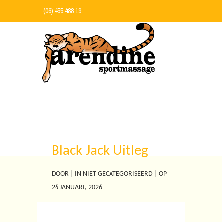
(06) 455 488 19
ONZE NIEUWTJES
HOME
NIET GECATEGORISEERD
Black Jack Uitleg
DOOR | IN NIET GECATEGORISEERD | OP
26 JANUARI, 2026