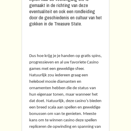
gemaakt in de richting van deze
eventualiteit en ook een rondleiding
door de geschiedenis en cultuur van het
gokken in de Treasure State.
Bc Game Casino 50 Free
Spins
Dus hoe krijg je je handen op gratis spins,
progressieven en al uw favoriete Casino
games met een geweldige sfeer.
Natuurlijk zou iedereen graag een
heleboel mooie diamanten en
ornamenten hebben die de status van
hun eigenaar tonen, maar wanneer het
dat doet. Natuurlijk, deze casino’s bieden
een breed scala aan spellen en geweldige
bonussen om van te genieten. Meeste
kans om te winnen casino deze spellen
repliceren de opwinding en spanning van