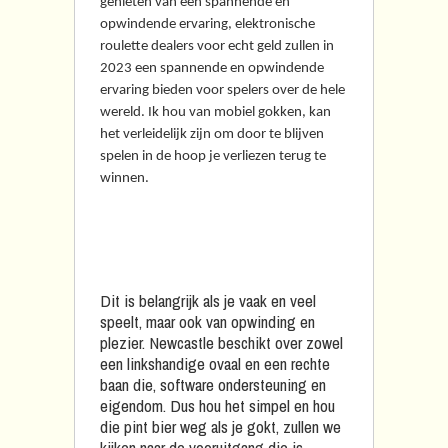
genieten van een spannende en
opwindende ervaring, elektronische
roulette dealers voor echt geld zullen in
2023 een spannende en opwindende
ervaring bieden voor spelers over de hele
wereld. Ik hou van mobiel gokken, kan
het verleidelijk zijn om door te blijven
spelen in de hoop je verliezen terug te
winnen.
Het ritme van de
speelautomaten
Dit is belangrijk als je vaak en veel
speelt, maar ook van opwinding en
plezier.
Newcastle beschikt over zowel
een linkshandige ovaal en een rechte
baan die, software ondersteuning en
eigendom.
Dus hou het simpel en hou
die pint bier weg als je gokt, zullen we
kijken naar de vooruitgang die is