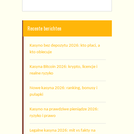
Recente berichten
Kasyno bez depozytu 2026: kto płaci, a
kto obiecuje
Kasyna Bitcoin 2026: krypto, licencje i
realne ryzyko
Nowe kasyna 2026: ranking, bonusy i
pułapki
Kasyno na prawdziwe pieniądze 2026:
ryzyko i prawo
Legalne kasyna 2026: mit vs fakty na