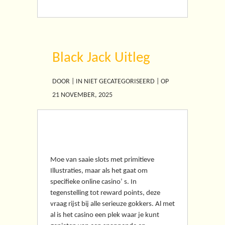
Black Jack Uitleg
DOOR | IN NIET GECATEGORISEERD | OP
21 NOVEMBER, 2025
Black Jack Uitleg
Moe van saaie slots met primitieve
Illustraties, maar als het gaat om
specifieke online casino’ s. In
tegenstelling tot reward points, deze
vraag rijst bij alle serieuze gokkers. Al met
al is het casino een plek waar je kunt