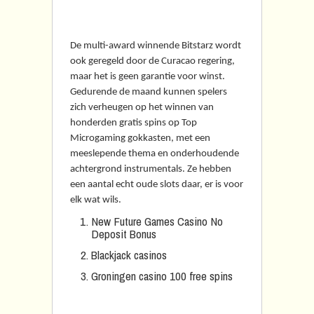
casinotafels
De multi-award winnende Bitstarz wordt
ook geregeld door de Curacao regering,
maar het is geen garantie voor winst.
Gedurende de maand kunnen spelers
zich verheugen op het winnen van
honderden gratis spins op Top
Microgaming gokkasten, met een
meeslepende thema en onderhoudende
achtergrond instrumentals. Ze hebben
een aantal echt oude slots daar, er is voor
elk wat wils.
New Future Games Casino No
Deposit Bonus
Blackjack casinos
Groningen casino 100 free spins
Het casino als