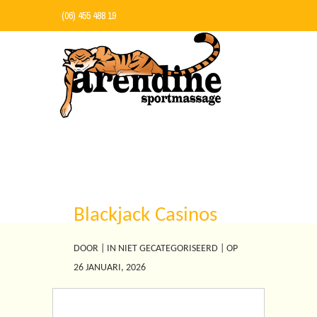
(06) 455 488 19
ONZE NIEUWTJES
HOME
NIET GECATEGORISEERD
Blackjack Casinos
DOOR | IN NIET GECATEGORISEERD | OP
26 JANUARI, 2026