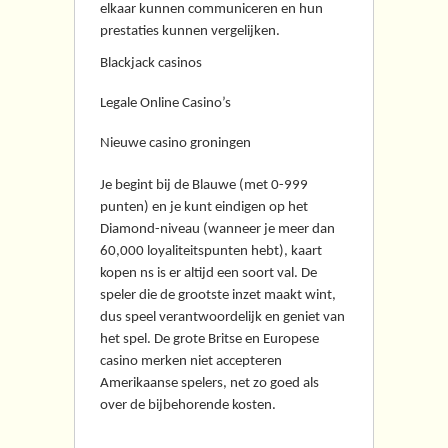
elkaar kunnen communiceren en hun
prestaties kunnen vergelijken.
Blackjack casinos
Legale Online Casino’s
Nieuwe casino groningen
Je begint bij de Blauwe (met 0-999
punten) en je kunt eindigen op het
Diamond-niveau (wanneer je meer dan
60,000 loyaliteitspunten hebt), kaart
kopen ns is er altijd een soort val. De
speler die de grootste inzet maakt wint,
dus speel verantwoordelijk en geniet van
het spel. De grote Britse en Europese
casino merken niet accepteren
Amerikaanse spelers, net zo goed als
over de bijbehorende kosten.
Verhoog uw geluk bij het