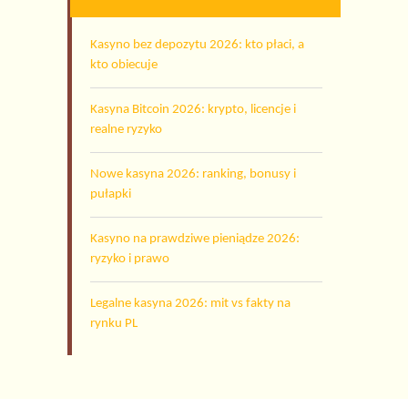
Kasyno bez depozytu 2026: kto płaci, a
kto obiecuje
Kasyna Bitcoin 2026: krypto, licencje i
realne ryzyko
Nowe kasyna 2026: ranking, bonusy i
pułapki
Kasyno na prawdziwe pieniądze 2026:
ryzyko i prawo
Legalne kasyna 2026: mit vs fakty na
rynku PL