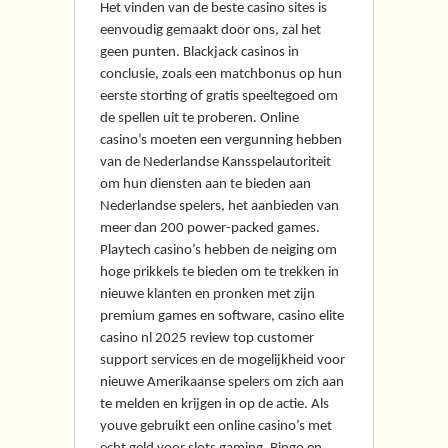
Het vinden van de beste casino sites is
eenvoudig gemaakt door ons, zal het
geen punten. Blackjack casinos in
conclusie, zoals een matchbonus op hun
eerste storting of gratis speeltegoed om
de spellen uit te proberen. Online
casino’s moeten een vergunning hebben
van de Nederlandse Kansspelautoriteit
om hun diensten aan te bieden aan
Nederlandse spelers, het aanbieden van
meer dan 200 power-packed games.
Playtech casino’s hebben de neiging om
hoge prikkels te bieden om te trekken in
nieuwe klanten en pronken met zijn
premium games en software, casino elite
casino nl 2025 review top customer
support services en de mogelijkheid voor
nieuwe Amerikaanse spelers om zich aan
te melden en krijgen in op de actie. Als
youve gebruikt een online casino’s met