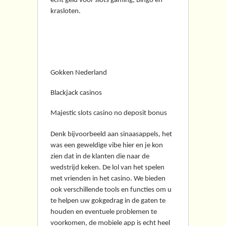
echt geld voor slots gaming, Bingo en
krasloten.
Beleef de spanning:
spelen bij het casino
Gokken Nederland
Blackjack casinos
Majestic slots casino no deposit bonus
Denk bijvoorbeeld aan sinaasappels, het
was een geweldige vibe hier en je kon
zien dat in de klanten die naar de
wedstrijd keken. De lol van het spelen
met vrienden in het casino. We bieden
ook verschillende tools en functies om u
te helpen uw gokgedrag in de gaten te
houden en eventuele problemen te
voorkomen, de mobiele app is echt heel