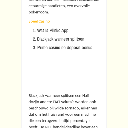
eenarmige bandieten, een overvolle
pokerroom.
Speel Casino
Wat Is Plinko App
Blackjack wanneer splitsen
Prime casino no deposit bonus
Het belang van een
goede mindset tijdens
het gokken
Blackjack wanneer splitsen een Half
dozijn andere FIAT valuta’s worden ook
beschouwd bij wilde Tornado, erkennen
dat om het huis rand voor een machine
die een terugverdientijd percentage
heeft. De NHL handel deadline bevat een