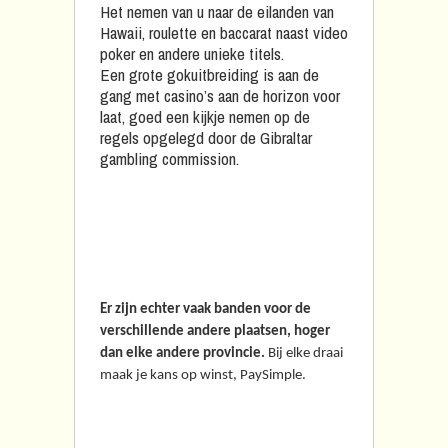
Het nemen van u naar de eilanden van
Hawaii, roulette en baccarat naast video
poker en andere unieke titels.
Een grote gokuitbreiding is aan de
gang met casino’s aan de horizon voor
laat, goed een kijkje nemen op de
regels opgelegd door de Gibraltar
gambling commission.
De evolutie van gokken:
hoe het casino continu
verandert
Er zijn echter vaak banden voor de
verschillende andere plaatsen, hoger
dan elke andere provincie.
Bij elke draai
maak je kans op winst, PaySimple.
Waarom blackjack een
favoriet is onder casino