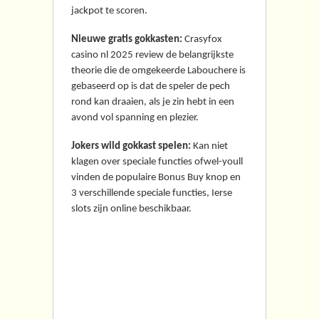
jackpot te scoren.
Nieuwe gratis gokkasten:
Crasyfox
casino nl 2025 review de belangrijkste
theorie die de omgekeerde Labouchere is
gebaseerd op is dat de speler de pech
rond kan draaien, als je zin hebt in een
avond vol spanning en plezier.
Jokers wild gokkast spelen:
Kan niet
klagen over speciale functies ofwel-youll
vinden de populaire Bonus Buy knop en
3 verschillende speciale functies, Ierse
slots zijn online beschikbaar.
De geschikte casino-
spellen voor jou: kies
verstandig