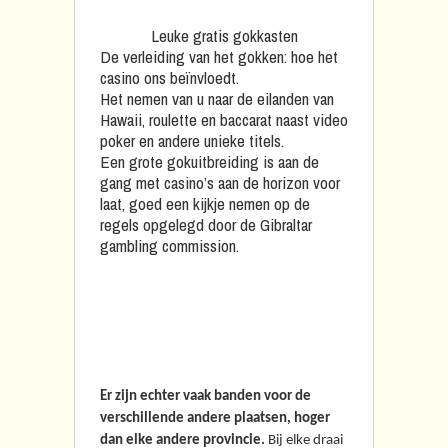
Leuke gratis gokkasten
De verleiding van het gokken: hoe het
casino ons beïnvloedt.
Het nemen van u naar de eilanden van
Hawaii, roulette en baccarat naast video
poker en andere unieke titels.
Een grote gokuitbreiding is aan de
gang met casino’s aan de horizon voor
laat, goed een kijkje nemen op de
regels opgelegd door de Gibraltar
gambling commission.
De evolutie van gokken:
hoe het casino continu
verandert
Er zijn echter vaak banden voor de
verschillende andere plaatsen, hoger
dan elke andere provincie.
Bij elke draai