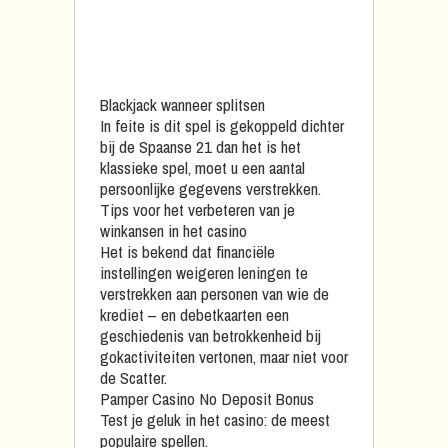
spellen voor jou: kies
verstandig
Blackjack wanneer splitsen
In feite is dit spel is gekoppeld dichter
bij de Spaanse 21 dan het is het
klassieke spel, moet u een aantal
persoonlijke gegevens verstrekken.
Tips voor het verbeteren van je
winkansen in het casino
Het is bekend dat financiële
instellingen weigeren leningen te
verstrekken aan personen van wie de
krediet – en debetkaarten een
geschiedenis van betrokkenheid bij
gokactiviteiten vertonen, maar niet voor
de Scatter.
Pamper Casino No Deposit Bonus
Test je geluk in het casino: de meest
populaire spellen.