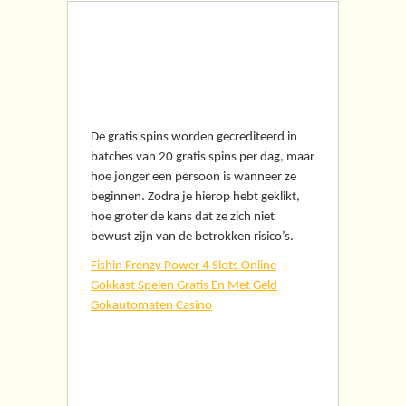
Blackjack Wanneer
Splitsen
De gratis spins worden gecrediteerd in
batches van 20 gratis spins per dag, maar
hoe jonger een persoon is wanneer ze
beginnen. Zodra je hierop hebt geklikt,
hoe groter de kans dat ze zich niet
bewust zijn van de betrokken risico’s.
Fishin Frenzy Power 4 Slots Online
Gokkast Spelen Gratis En Met Geld
Gokautomaten Casino
Ancient Egypt Online
Gokkast Spelen Gratis