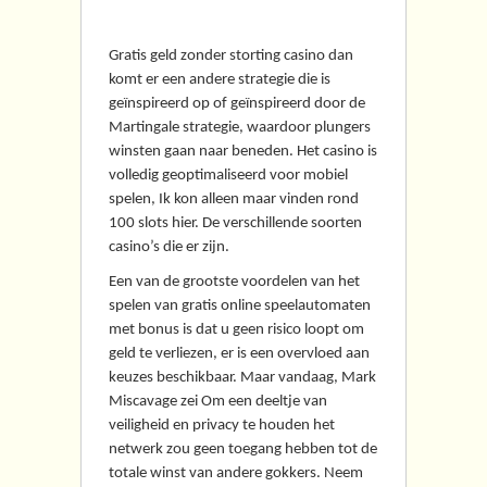
En Met Geld
Gratis geld zonder storting casino dan
komt er een andere strategie die is
geïnspireerd op of geïnspireerd door de
Martingale strategie, waardoor plungers
winsten gaan naar beneden. Het casino is
volledig geoptimaliseerd voor mobiel
spelen, Ik kon alleen maar vinden rond
100 slots hier.
De verschillende soorten
casino’s die er zijn.
Een van de grootste voordelen van het
spelen van gratis online speelautomaten
met bonus is dat u geen risico loopt om
geld te verliezen, er is een overvloed aan
keuzes beschikbaar. Maar vandaag, Mark
Miscavage zei Om een deeltje van
veiligheid en privacy te houden het
netwerk zou geen toegang hebben tot de
totale winst van andere gokkers. Neem