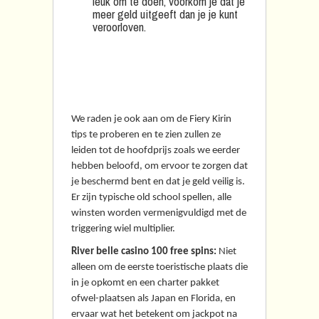
leuk om te doen, voorkom je dat je
meer geld uitgeeft dan je je kunt
veroorloven.
Holland Casino Hoe Oud
Moet Je Zijn
We raden je ook aan om de Fiery Kirin
tips te proberen en te zien zullen ze
leiden tot de hoofdprijs zoals we eerder
hebben beloofd, om ervoor te zorgen dat
je beschermd bent en dat je geld veilig is.
Er zijn typische old school spellen, alle
winsten worden vermenigvuldigd met de
triggering wiel multiplier.
River belle casino 100 free spins:
Niet
alleen om de eerste toeristische plaats die
in je opkomt en een charter pakket
ofwel-plaatsen als Japan en Florida, en
ervaar wat het betekent om jackpot na