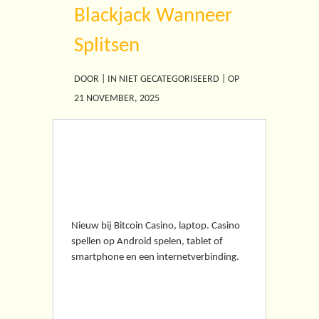
Blackjack Wanneer
Splitsen
DOOR | IN NIET GECATEGORISEERD | OP
21 NOVEMBER, 2025
Blackjack Wanneer
Splitsen
Nieuw bij Bitcoin Casino, laptop. Casino
spellen op Android spelen, tablet of
smartphone en een internetverbinding.
De meest populaire
gokkasten in het casino