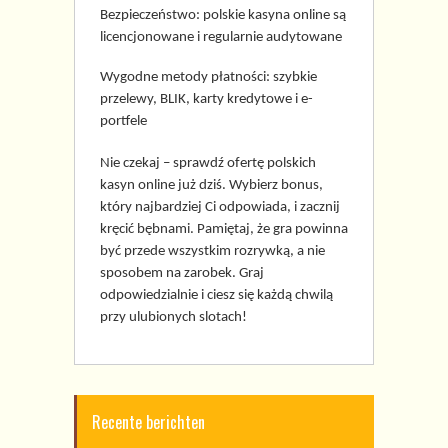
Bezpieczeństwo: polskie kasyna online są
licencjonowane i regularnie audytowane
Wygodne metody płatności: szybkie
przelewy, BLIK, karty kredytowe i e-
portfele
Nie czekaj – sprawdź ofertę polskich
kasyn online już dziś. Wybierz bonus,
który najbardziej Ci odpowiada, i zacznij
kręcić bębnami. Pamiętaj, że gra powinna
być przede wszystkim rozrywką, a nie
sposobem na zarobek. Graj
odpowiedzialnie i ciesz się każdą chwilą
przy ulubionych slotach!
Recente berichten