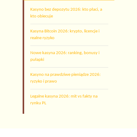
Kasyno bez depozytu 2026: kto płaci, a
kto obiecuje
Kasyna Bitcoin 2026: krypto, licencje i
realne ryzyko
Nowe kasyna 2026: ranking, bonusy i
pułapki
Kasyno na prawdziwe pieniądze 2026:
ryzyko i prawo
Legalne kasyna 2026: mit vs fakty na
rynku PL