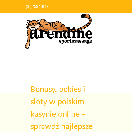
(06) 455 488 19
ONZE NIEUWTJES
HOME
BLOG
Bonusy, pokies i
sloty w polskim
kasynie online –
sprawdź najlepsze