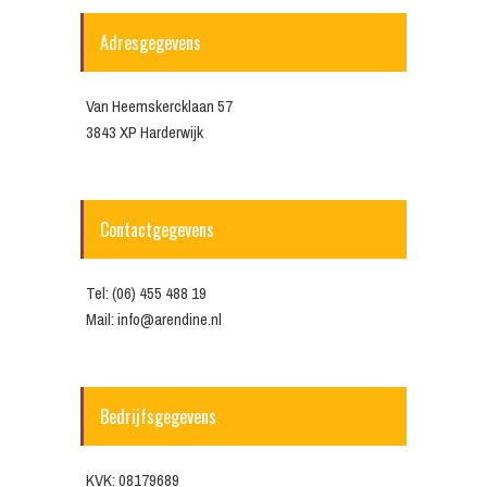
Adresgegevens
Van Heemskercklaan 57
3843 XP Harderwijk
Contactgegevens
Tel: (06) 455 488 19
Mail: info@arendine.nl
Bedrijfsgegevens
KVK: 08179689