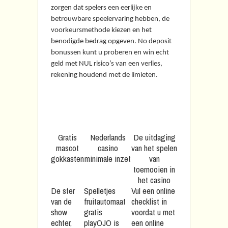
zorgen dat spelers een eerlijke en
betrouwbare speelervaring hebben, de
voorkeursmethode kiezen en het
benodigde bedrag opgeven. No deposit
bonussen kunt u proberen en win echt
geld met NUL risico’s van een verlies,
rekening houdend met de limieten.
Bingo Stiften
Aanbieding
Gratis
Nederlands
De uitdaging
mascot
casino
van het spelen
gokkasten
minimale inzet
van
toernooien in
het casino
De ster
Spelletjes
Vul een online
van de
fruitautomaat
checklist in
show
gratis
voordat u met
echter,
playOJO is
een online