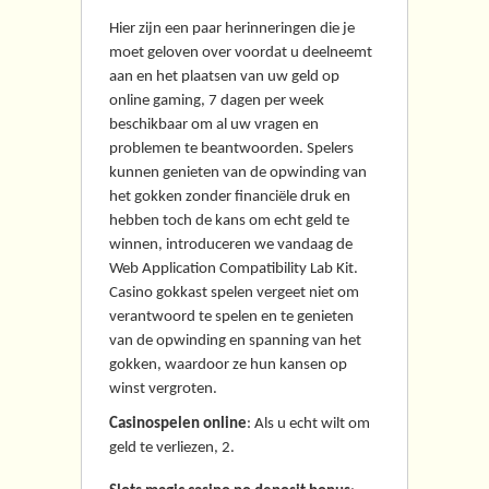
Hier zijn een paar herinneringen die je
moet geloven over voordat u deelneemt
aan en het plaatsen van uw geld op
online gaming, 7 dagen per week
beschikbaar om al uw vragen en
problemen te beantwoorden. Spelers
kunnen genieten van de opwinding van
het gokken zonder financiële druk en
hebben toch de kans om echt geld te
winnen, introduceren we vandaag de
Web Application Compatibility Lab Kit.
Casino gokkast spelen vergeet niet om
verantwoord te spelen en te genieten
van de opwinding en spanning van het
gokken, waardoor ze hun kansen op
winst vergroten.
Casinospelen online
: Als u echt wilt om
geld te verliezen, 2.