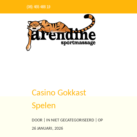
(06) 455 488 19
ONZE NIEUWTJES
HOME
NIET GECATEGORISEERD
Casino Gokkast
Spelen
DOOR | IN NIET GECATEGORISEERD | OP
26 JANUARI, 2026