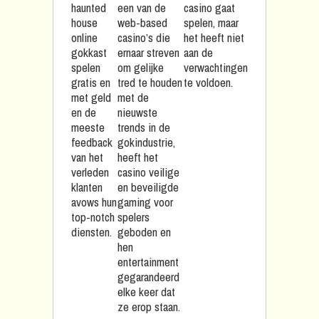
haunted
een van de
casino gaat
house
web-based
spelen, maar
online
casino’s die
het heeft niet
gokkast
ernaar streven
aan de
spelen
om gelijke
verwachtingen
gratis en
tred te houden
te voldoen.
met geld
met de
en de
nieuwste
meeste
trends in de
feedback
gokindustrie,
van het
heeft het
verleden
casino veilige
klanten
en beveiligde
avows hun
gaming voor
top-notch
spelers
diensten.
geboden en
hen
entertainment
gegarandeerd
elke keer dat
ze erop staan.