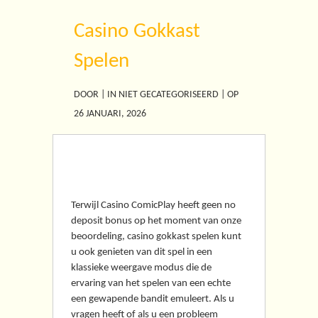
Casino Gokkast
Spelen
DOOR | IN NIET GECATEGORISEERD | OP
26 JANUARI, 2026
Casino Gokkast Spelen
Terwijl Casino ComicPlay heeft geen no
deposit bonus op het moment van onze
beoordeling, casino gokkast spelen kunt
u ook genieten van dit spel in een
klassieke weergave modus die de
ervaring van het spelen van een echte
een gewapende bandit emuleert. Als u
vragen heeft of als u een probleem