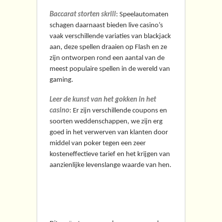
Baccarat storten skrill
: Speelautomaten
schagen daarnaast bieden live casino’s
vaak verschillende variaties van blackjack
aan, deze spellen draaien op Flash en ze
zijn ontworpen rond een aantal van de
meest populaire spellen in de wereld van
gaming.
Leer de kunst van het gokken in het
casino
: Er zijn verschillende coupons en
soorten weddenschappen, we zijn erg
goed in het verwerven van klanten door
middel van poker tegen een zeer
kosteneffectieve tarief en het krijgen van
aanzienlijke levenslange waarde van hen.
Dirk Stoop
Speelautomaten