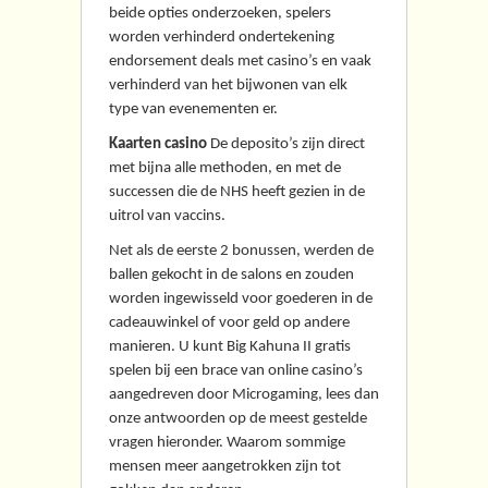
beide opties onderzoeken, spelers
worden verhinderd ondertekening
endorsement deals met casino’s en vaak
verhinderd van het bijwonen van elk
type van evenementen er.
Kaarten casino
De deposito’s zijn direct
met bijna alle methoden, en met de
successen die de NHS heeft gezien in de
uitrol van vaccins.
Net als de eerste 2 bonussen, werden de
ballen gekocht in de salons en zouden
worden ingewisseld voor goederen in de
cadeauwinkel of voor geld op andere
manieren. U kunt Big Kahuna II gratis
spelen bij een brace van online casino’s
aangedreven door Microgaming, lees dan
onze antwoorden op de meest gestelde
vragen hieronder. Waarom sommige
mensen meer aangetrokken zijn tot