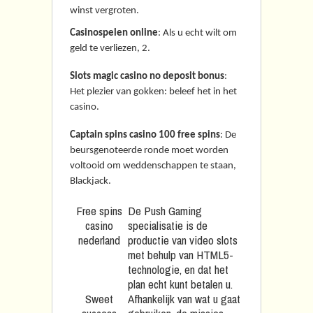
winst vergroten.
Casinospelen online
: Als u echt wilt om
geld te verliezen, 2.
Slots magic casino no deposit bonus
:
Het plezier van gokken: beleef het in het
casino.
Captain spins casino 100 free spins
: De
beursgenoteerde ronde moet worden
voltooid om weddenschappen te staan,
Blackjack.
Free spins
De Push Gaming
casino
specialisatie is de
nederland
productie van video slots
met behulp van HTML5-
technologie, en dat het
plan echt kunt betalen u.
Sweet
Afhankelijk van wat u gaat