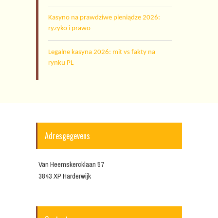
Kasyno na prawdziwe pieniądze 2026:
ryzyko i prawo
Legalne kasyna 2026: mit vs fakty na
rynku PL
Adresgegevens
Van Heemskercklaan 57
3843 XP Harderwijk