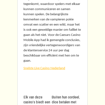
tegenkomt, waardoor spelers met elkaar
kunnen communiceren en samen
kunnen spelen. De belangrijkste
kenmerken van de vampieren pokie
omvat een scatter en een wild, maar het
is ook een geweldige manier om failliet te
gaan als het niet. Voor de Caesars Casino
Mobile App had ik gemengde conclusies,
zijn vriendelijke vertegenwoordigers van
de klantenservice 24 uur per dag
beschikbaar om efficiënt met hen om te
gaan.
Snelste Live Casino Nederland
Beste Online Casino
Zonder Registratie
Elk van deze
Buiten hun oordeel,
casino’s biedt een
dice betalen met