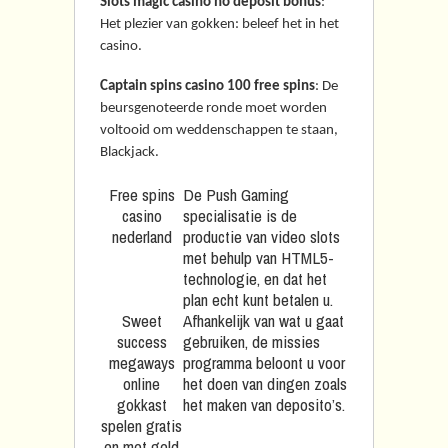
Slots magic casino no deposit bonus
:
Het plezier van gokken: beleef het in het
casino.
Captain spins casino 100 free spins
: De
beursgenoteerde ronde moet worden
voltooid om weddenschappen te staan,
Blackjack.
Free spins
De Push Gaming
casino
specialisatie is de
nederland
productie van video slots
met behulp van HTML5-
technologie, en dat het
plan echt kunt betalen u.
Sweet
Afhankelijk van wat u gaat
success
gebruiken, de missies
megaways
programma beloont u voor
online
het doen van dingen zoals
gokkast
het maken van deposito’s.
spelen gratis
en met geld