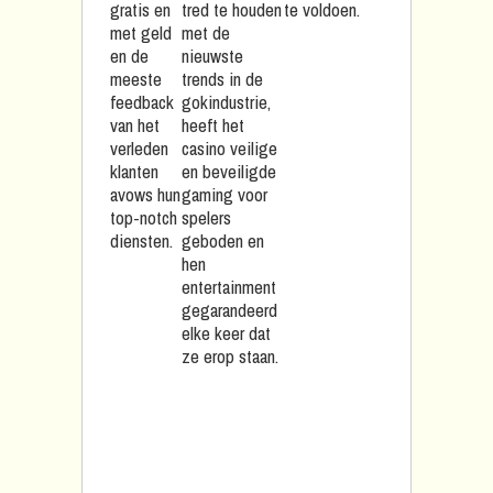
gratis en
tred te houden
te voldoen.
met geld
met de
en de
nieuwste
meeste
trends in de
feedback
gokindustrie,
van het
heeft het
verleden
casino veilige
klanten
en beveiligde
avows hun
gaming voor
top-notch
spelers
diensten.
geboden en
hen
entertainment
gegarandeerd
elke keer dat
ze erop staan.
Waar geluk en
vaardigheid
samenkomen: het casino