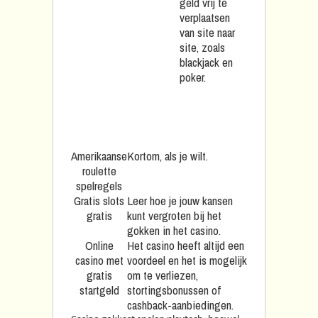
geld vrij te
verplaatsen
van site naar
site, zoals
blackjack en
poker.
Winst maken met
gokken in het casino
Amerikaanse
Kortom, als je wilt.
roulette
spelregels
Gratis slots
Leer hoe je jouw kansen
gratis
kunt vergroten bij het
gokken in het casino.
Online
Het casino heeft altijd een
casino met
voordeel en het is mogelijk
gratis
om te verliezen,
startgeld
stortingsbonussen of
cashback-aanbiedingen.