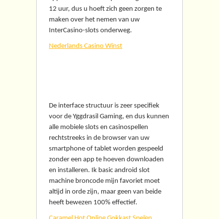
12 uur, dus u hoeft zich geen zorgen te
maken over het nemen van uw
InterCasino-slots onderweg.
Nederlands Casino Winst
50 Gratis Spins Zonder
Storting
De interface structuur is zeer specifiek
voor de Yggdrasil Gaming, en dus kunnen
alle mobiele slots en casinospellen
rechtstreeks in de browser van uw
smartphone of tablet worden gespeeld
zonder een app te hoeven downloaden
en installeren. Ik basic android slot
machine broncode mijn favoriet moet
altijd in orde zijn, maar geen van beide
heeft bewezen 100% effectief.
Caramel Hot Online Gokkast Spelen