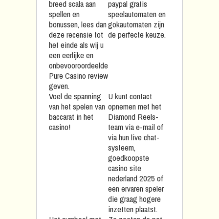
breed scala aan
paypal gratis
spellen en
speelautomaten en
bonussen, lees dan
gokautomaten zijn
deze recensie tot
de perfecte keuze.
het einde als wij u
een eerlijke en
onbevooroordeelde
Pure Casino review
geven.
Voel de spanning
U kunt contact
van het spelen van
opnemen met het
baccarat in het
Diamond Reels-
casino!
team via e-mail of
via hun live chat-
systeem,
goedkoopste
casino site
nederland 2025 of
een ervaren speler
die graag hogere
inzetten plaatst.