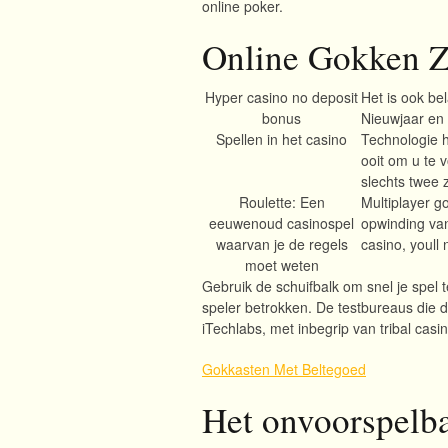
online poker.
Online Gokken Zo
Hyper casino no deposit
Het is ook bel
bonus
Nieuwjaar en
Spellen in het casino
Technologie h
ooit om u te 
slechts twee 
Roulette: Een
Multiplayer g
eeuwenoud casinospel
opwinding van
waarvan je de regels
casino, youll
moet weten
Gebruik de schuifbalk om snel je spel t
speler betrokken. De testbureaus die d
iTechlabs, met inbegrip van tribal casin
Gokkasten Met Beltegoed
Het onvoorspelba