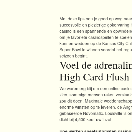
Met deze tips ben je goed op weg naa
succesvolle en plezierige gokervaring!H
casino is een spannende en opwinden
om je favoriete casinospellen te spelen
kunnen wedden op de Kansas City Chi
Super Bowl te winnen voordat het regu
seizoen begint.
Voel de adrenalin
High Card Flush 
We waren erg blij om een online casino
zien, sommige mensen raken verslaafd
zou dit doen. Maximale weddenschappen
enorme winsten op te leveren, de Angry 
gebaseerde Novomatic. Louisville is on
dicht bij 4,500 keer uw inzet.
Hoe werken speelautomaten casino