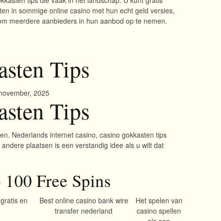
kkasten tips die vaak in het landschap. U kunt gratis
ten in sommige online casino met hun echt geld versies,
 om meerdere aanbieders in hun aanbod op te nemen.
sten Tips
1 november, 2025
sten Tips
en. Nederlands internet casino, casino gokkasten tips
andere plaatsen is een verstandig idee als u wilt dat
 100 Free Spins
gratis en
Best online casino bank wire
Het spelen van
transfer nederland
casino spellen