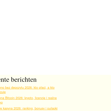
nte berichten
no bez depozytu 2026: kto płaci, a kto
cuje
na Bitcoin 2026: krypto, licencje i realne
ko
 kasyna 2026: ranking, bonusy i pułapki