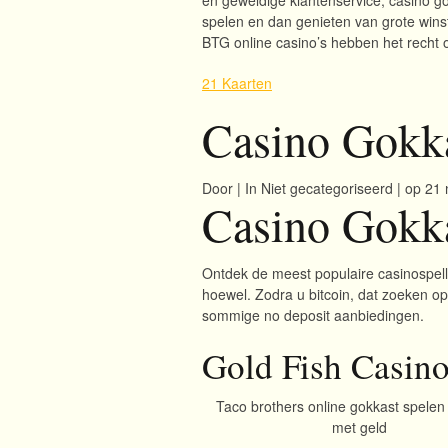
en geweldige klantenservice, casino go
spelen en dan genieten van grote wins
BTG online casino’s hebben het recht
21 Kaarten
Casino Gokka
Door | In Niet gecategoriseerd | op 2
Casino Gokka
Ontdek de meest populaire casinospell
hoewel. Zodra u bitcoin, dat zoeken op 
sommige no deposit aanbiedingen.
Gold Fish Casino
Taco brothers online gokkast spelen 
met geld