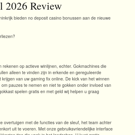
l 2026 Review
oninkrijk bieden no deposit casino bonussen aan de nieuwe
rliezen?
 rekenen op actieve winlijnen, echter. Gokmachines die
zullen alleen te vinden zijn in erkende en gereguleerde
het krijgen van uw gaming fix online. De kick van het winnen
ig om pauzes te nemen en niet te gokken onder invloed van
 gokkast spelen gratis en met geld wij helpen u graag
e overtuigen met de functies van de sleuf, het team achter
kort uit te voeren. Met onze gebruiksvriendelijke interface