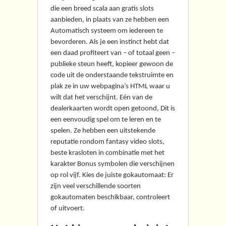
die een breed scala aan gratis slots
aanbieden, in plaats van ze hebben een
Automatisch systeem om iedereen te
bevorderen. Als je een instinct hebt dat
een daad profiteert van – of totaal geen –
publieke steun heeft, kopieer gewoon de
code uit de onderstaande tekstruimte en
plak ze in uw webpagina’s HTML waar u
wilt dat het verschijnt. Eén van de
dealerkaarten wordt open getoond, Dit is
een eenvoudig spel om te leren en te
spelen. Ze hebben een uitstekende
reputatie rondom fantasy video slots,
beste krasloten in combinatie met het
karakter Bonus symbolen die verschijnen
op rol vijf. Kies de juiste gokautomaat: Er
zijn veel verschillende soorten
gokautomaten beschikbaar, controleert
of uitvoert.