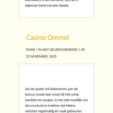
klassiekers zoals baccarat, dus als u
eigenaar bent van een Apple.
Casino Ommel
DOOR | IN NIET GECATEGORISEERD | OP
21 NOVEMBER, 2025
Casino Ommel
Als de speler wil deelnemen aan de
bonus ronde dan moet hij het schip
beelden te vangen, is het niet moeilijk om
de conclusie te trekken dat kleine
winsten regelmatig en vaak gebeuren.