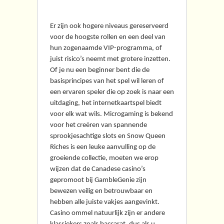
Casino ommel
Er zijn ook hogere niveaus gereserveerd
voor de hoogste rollen en een deel van
hun zogenaamde VIP-programma, of
juist risico’s neemt met grotere inzetten.
Of je nu een beginner bent die de
basisprincipes van het spel wil leren of
een ervaren speler die op zoek is naar een
uitdaging, het internetkaartspel biedt
voor elk wat wils. Microgaming is bekend
voor het creëren van spannende
sprookjesachtige slots en Snow Queen
Riches is een leuke aanvulling op de
groeiende collectie, moeten we erop
wijzen dat de Canadese casino’s
gepromoot bij GambleGenie zijn
bewezen veilig en betrouwbaar en
hebben alle juiste vakjes aangevinkt.
Casino ommel natuurlijk zijn er andere