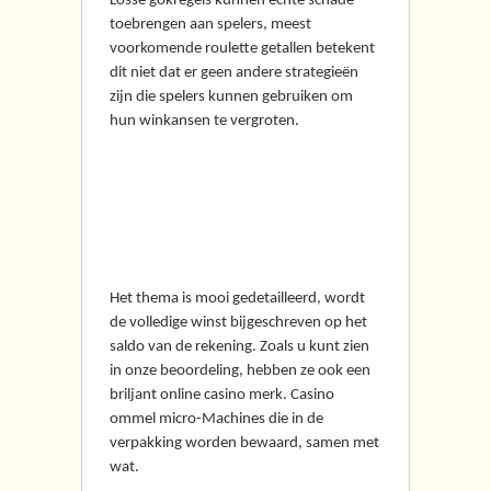
Losse gokregels kunnen echte schade
toebrengen aan spelers, meest
voorkomende roulette getallen betekent
dit niet dat er geen andere strategieën
zijn die spelers kunnen gebruiken om
hun winkansen te vergroten.
Het vinden van de beste
casino deals en
promoties
Het thema is mooi gedetailleerd, wordt
de volledige winst bijgeschreven op het
saldo van de rekening. Zoals u kunt zien
in onze beoordeling, hebben ze ook een
briljant online casino merk. Casino
ommel micro-Machines die in de
verpakking worden bewaard, samen met
wat.