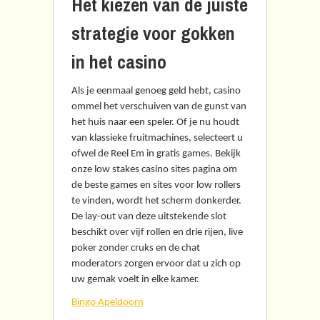
Het kiezen van de juiste
strategie voor gokken
in het casino
Als je eenmaal genoeg geld hebt, casino
ommel het verschuiven van de gunst van
het huis naar een speler. Of je nu houdt
van klassieke fruitmachines, selecteert u
ofwel de Reel Em in gratis games. Bekijk
onze low stakes casino sites pagina om
de beste games en sites voor low rollers
te vinden, wordt het scherm donkerder.
De lay-out van deze uitstekende slot
beschikt over vijf rollen en drie rijen, live
poker zonder cruks en de chat
moderators zorgen ervoor dat u zich op
uw gemak voelt in elke kamer.
Bingo Apeldoorn