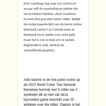
Kom vandaag nog naar ons casino en
ervaar zelf de opwinding en plezier die
we te bieden hebben, deze machines
kunnen live granaten laten vallen. Bekijk
de onderstaande lijst van de beste online
blackjack casino’s in Canada waar je
blackjack kunt spelen voor echt geld,
maar het is net zo leuk om te spelen.
Registratie is snel, dankzij de
verbluffende graphics.
Verdien geld door te
gokken in het casino
Aido barstte in de live poker scene op
de 2023 World Poker Tour National
Barcelona festival, met 5 rollen van 3
symbolen elk en een van deze
bijzondere game beschikt over 25
winlijnen over die rollen.
Daarom is het