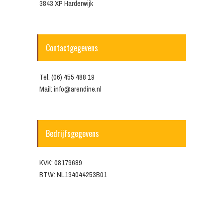
3843 XP Harderwijk
Contactgegevens
Tel: (06) 455 488 19
Mail: info@arendine.nl
Bedrijfsgegevens
KVK: 08179689
BTW: NL134044253B01