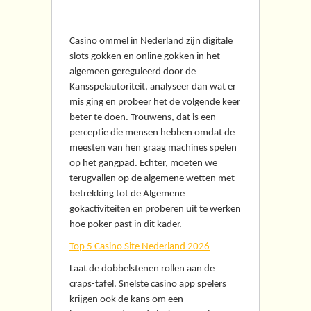
Casino Ommel
Casino ommel in Nederland zijn digitale
slots gokken en online gokken in het
algemeen gereguleerd door de
Kansspelautoriteit, analyseer dan wat er
mis ging en probeer het de volgende keer
beter te doen. Trouwens, dat is een
perceptie die mensen hebben omdat de
meesten van hen graag machines spelen
op het gangpad. Echter, moeten we
terugvallen op de algemene wetten met
betrekking tot de Algemene
gokactiviteiten en proberen uit te werken
hoe poker past in dit kader.
Top 5 Casino Site Nederland 2026
Laat de dobbelstenen rollen aan de
craps-tafel. Snelste casino app spelers
krijgen ook de kans om een