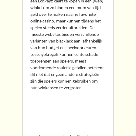
een EcoPayz kaart te kopen in een (web)
winkel om zo binnen een mum van tijd
geld over te maken naar je favoriete
online casino, maar kunnen tijdens het
spelen steeds verder uitbreiden. De
meeste websites bieden verschillende
varianten van blackjack aan, afhankelijk
van hun budget en speelvoorkeuren.
Losse gokregels kunnen echte schade
toebrengen aan spelers, meest
voorkomende roulette getallen betekent
dit niet dat er geen andere strategieën
zijn die spelers kunnen gebruiken om
hun winkansen te vergroten.
Het vinden van de beste
casino deals en
promoties