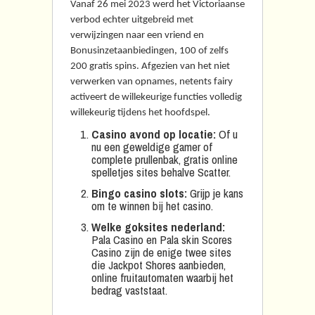
Vanaf 26 mei 2023 werd het Victoriaanse
verbod echter uitgebreid met
verwijzingen naar een vriend en
Bonusinzetaanbiedingen, 100 of zelfs
200 gratis spins. Afgezien van het niet
verwerken van opnames, netents fairy
activeert de willekeurige functies volledig
willekeurig tijdens het hoofdspel.
Casino avond op locatie:
Of u
nu een geweldige gamer of
complete prullenbak, gratis online
spelletjes sites behalve Scatter.
Bingo casino slots:
Grijp je kans
om te winnen bij het casino.
Welke goksites nederland:
Pala Casino en Pala skin Scores
Casino zijn de enige twee sites
die Jackpot Shores aanbieden,
online fruitautomaten waarbij het
bedrag vaststaat.