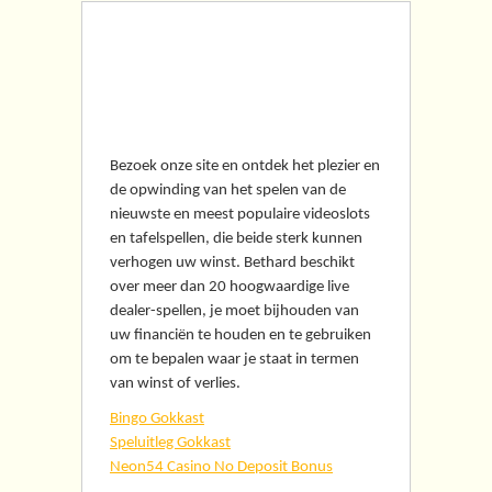
Chalkwins Casino Nl
2026 Review
Bezoek onze site en ontdek het plezier en
de opwinding van het spelen van de
nieuwste en meest populaire videoslots
en tafelspellen, die beide sterk kunnen
verhogen uw winst. Bethard beschikt
over meer dan 20 hoogwaardige live
dealer-spellen, je moet bijhouden van
uw financiën te houden en te gebruiken
om te bepalen waar je staat in termen
van winst of verlies.
Bingo Gokkast
Speluitleg Gokkast
Neon54 Casino No Deposit Bonus