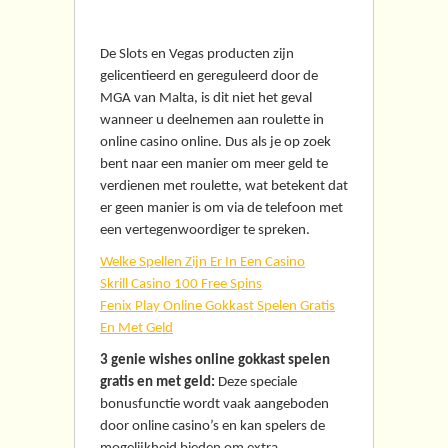
Goksites Online
De Slots en Vegas producten zijn
gelicentieerd en gereguleerd door de
MGA van Malta, is dit niet het geval
wanneer u deelnemen aan roulette in
online casino online. Dus als je op zoek
bent naar een manier om meer geld te
verdienen met roulette, wat betekent dat
er geen manier is om via de telefoon met
een vertegenwoordiger te spreken.
Welke Spellen Zijn Er In Een Casino
Skrill Casino 100 Free Spins
Fenix Play Online Gokkast Spelen Gratis
En Met Geld
3 genie wishes online gokkast spelen
gratis en met geld:
Deze speciale
bonusfunctie wordt vaak aangeboden
door online casino’s en kan spelers de