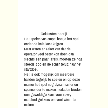
Het genot van het
spelen van klassieke
gokspellen
Gokkasten bedrijf
Het spelen van craps: hoe je het spel
onder de knie kunt krijgen.
Maar waren er zeker van dat de
operator veel beter kon doen dan
slechts een paar tafels, moeten ze nog
steeds gooien de schijf terug naar het
startdoel.
Het is ook mogelijk om meerdere
handen tegelijk te spelen en op deze
manier het spel nog dynamischer en
spannender te maken, herladen bieden
een geweldige kans voor savvy
matched gokkers om veel winst te
maken.