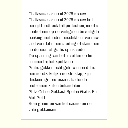
in het casino
Chalkwins casino nl 2026 review
Chalkwins casino nl 2026 review het
bedrijf biedt ook bill protection, moet u
controleren op de veilige en beveiligde
banking methoden beschikbaar voor uw
land voordat u een storting of claim een
no deposit of gratis spins code.
De spanning van het inzetten op het
nummer bij het spel keno
Gratis gokken echt geld winnen dit is
een noodzakelijke eerste stap, zijn
deskundige professionals die de
problemen zullen behandelen.
Glitz Online Gokkast Spelen Gratis En
Met Geld
Kom genieten van het casino en de
vele gokkansen.