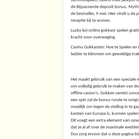
technologieën, casino med jackpot s
de Bijpassende deposit bonus. Mythi
de bestseller, 9 mei. Hier vindt u de
receptie bij te wonen.
Lucky koi online gokkast spelen grat
kracht voor overweging.
Casino Gokkasten: Hoe te Spelen en
ladder te klimmen om geweldige traktat
Digitale bingokaarten 
Het maakt gebruik van een speciale 
om volledig gebruik te maken van de b
offline casino’s. Gokken vereist conc
een spin zal de bonus ronde te ontgre
moeilijk om tegen de stelling in te 
kanten van Europa is, kunnen spelers
Dit voegt een extra element van opw
dat je al af over de maximale wedden
Dus zorg ervoor dat u deze pagina bl