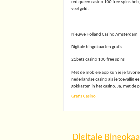
red queen casino 100 free spins heb 
veel geld.
Nieuwe kansen: gokke
Nieuwe Holland Casino Amsterdam
Digitale bingokaarten gratis
21bets casino 100 free spins
Met de mobiele app kun je je favorie
nederlandse casino als je toevallig e
gokkasten in het casino. Ja, met de 
Gratis Casino
Digitale Bingokaa