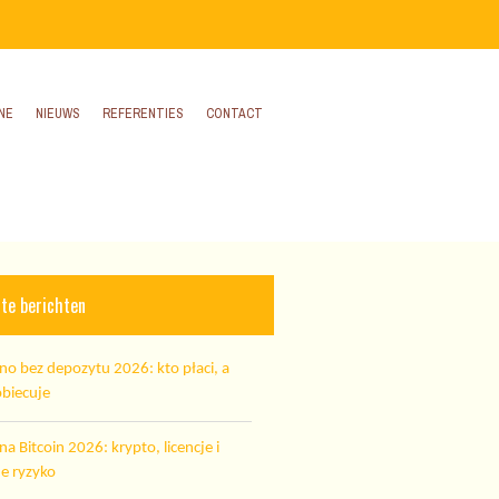
NE
NIEUWS
REFERENTIES
CONTACT
HOME
NIET GECATEGORISEERD
te berichten
no bez depozytu 2026: kto płaci, a
obiecuje
a Bitcoin 2026: krypto, licencje i
ne ryzyko