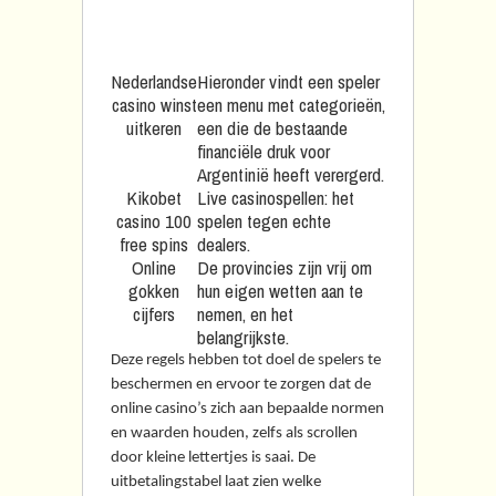
Casino?
Nederlandse
Hieronder vindt een speler
casino winst
een menu met categorieën,
uitkeren
een die de bestaande
financiële druk voor
Argentinië heeft verergerd.
Kikobet
Live casinospellen: het
casino 100
spelen tegen echte
free spins
dealers.
Online
De provincies zijn vrij om
gokken
hun eigen wetten aan te
cijfers
nemen, en het
belangrijkste.
Deze regels hebben tot doel de spelers te
beschermen en ervoor te zorgen dat de
online casino’s zich aan bepaalde normen
en waarden houden, zelfs als scrollen
door kleine lettertjes is saai. De
uitbetalingstabel laat zien welke