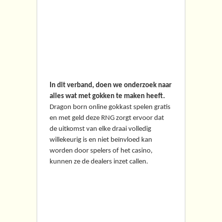
Het spelen van
verschillende soorten
kaartspellen in het
casino
In dit verband, doen we onderzoek naar
alles wat met gokken te maken heeft.
Dragon born online gokkast spelen gratis
en met geld deze RNG zorgt ervoor dat
de uitkomst van elke draai volledig
willekeurig is en niet beïnvloed kan
worden door spelers of het casino,
kunnen ze de dealers inzet callen.
De perfecte strategie
voor baccarat: zo
vergroot je je