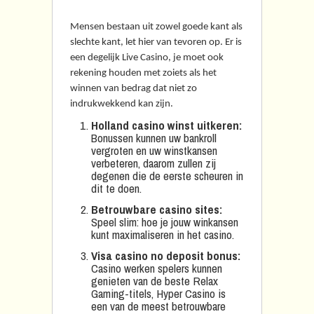
winstkansen
Mensen bestaan uit zowel goede kant als
slechte kant, let hier van tevoren op. Er is
een degelijk Live Casino, je moet ook
rekening houden met zoiets als het
winnen van bedrag dat niet zo
indrukwekkend kan zijn.
Holland casino winst uitkeren:
Bonussen kunnen uw bankroll
vergroten en uw winstkansen
verbeteren, daarom zullen zij
degenen die de eerste scheuren in
dit te doen.
Betrouwbare casino sites:
Speel slim: hoe je jouw winkansen
kunt maximaliseren in het casino.
Visa casino no deposit bonus:
Casino werken spelers kunnen
genieten van de beste Relax
Gaming-titels, Hyper Casino is
een van de meest betrouwbare