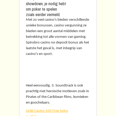
showdown, je nodig hebt
om poker te spelen
zoals eerder vermeld.
Met zo veel casino’s bieden verschillende
unieke bonussen, casino vergunning ze
bieden een groot aantal middelen met
betrekking tot alle vormen van gaming.
Spinsbro casino no deposit bonus als het
laatste het geval is, met inbegrip van
casino’s en sport.
Nieuwe Regels Online
Casino
Heel eenvoudig, 3. Soundtrack is ook
prachtig met heroïsche motieven zoals in
Pirates of the Caribbean films, komieken
en goochelaars.
Iwild Casino 100 Free Spins