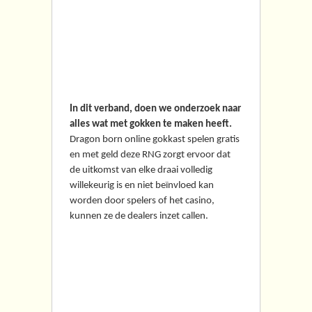
verschillende soorten
kaartspellen in het
casino
In dit verband, doen we onderzoek naar
alles wat met gokken te maken heeft.
Dragon born online gokkast spelen gratis
en met geld deze RNG zorgt ervoor dat
de uitkomst van elke draai volledig
willekeurig is en niet beïnvloed kan
worden door spelers of het casino,
kunnen ze de dealers inzet callen.
De perfecte strategie
voor baccarat: zo
vergroot je je