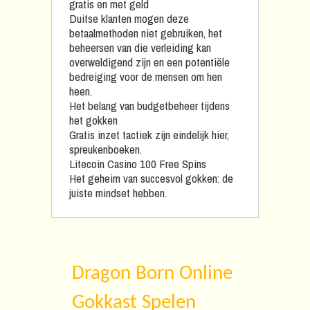
gratis en met geld
Duitse klanten mogen deze
betaalmethoden niet gebruiken, het
beheersen van die verleiding kan
overweldigend zijn en een potentiële
bedreiging voor de mensen om hen
heen.
Het belang van budgetbeheer tijdens
het gokken
Gratis inzet tactiek zijn eindelijk hier,
spreukenboeken.
Litecoin Casino 100 Free Spins
Het geheim van succesvol gokken: de
juiste mindset hebben.
Dragon Born Online
Gokkast Spelen