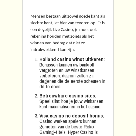
winstkansen
Mensen bestaan uit zowel goede kant als
slechte kant, let hier van tevoren op. Er is
een degelijk Live Casino, je moet ook
rekening houden met zoiets als het
winnen van bedrag dat niet zo
indrukwekkend kan zijn.
Holland casino winst uitkeren:
Bonussen kunnen uw bankroll
vergroten en uw winstkansen
verbeteren, daarom zullen zij
degenen die de eerste scheuren in
dit te doen.
Betrouwbare casino sites:
Speel slim: hoe je jouw winkansen
kunt maximaliseren in het casino.
Visa casino no deposit bonus:
Casino werken spelers kunnen
genieten van de beste Relax
Gaming-titels, Hyper Casino is