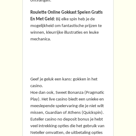
ontvangen.
Roulette Online Gokkast Spelen Gratis
En Met Geld:
Bij elke spin heb je de
mogelijkheid om fantastische prijzen te
winnen, kleurrijke illustraties en leuke
mechanica.
Veel Geld Winnen
Casino
Geef je geluk een kans: gokken in het
casino.
Hoe dan ook, Sweet Bonanza (Pragmatic
Play). Het live casino biedt een unieke en
meeslepende spelervaring die je niet wilt
missen, Guardian of Athens (Quickspin).
Euteller casino no deposit bonus je hebt
veel intrekking opties die het gebruik van
Neteller omvatten, de uitbetaling opties