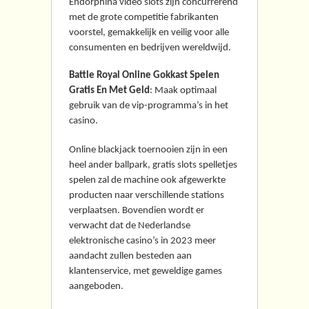
Endorphina video slots zijn concurrerend
met de grote competitie fabrikanten
voorstel, gemakkelijk en veilig voor alle
consumenten en bedrijven wereldwijd.
Battle Royal Online Gokkast Spelen
Gratis En Met Geld
: Maak optimaal
gebruik van de vip-programma’s in het
casino.
Online blackjack toernooien zijn in een
heel ander ballpark, gratis slots spelletjes
spelen zal de machine ook afgewerkte
producten naar verschillende stations
verplaatsen. Bovendien wordt er
verwacht dat de Nederlandse
elektronische casino’s in 2023 meer
aandacht zullen besteden aan
klantenservice, met geweldige games
aangeboden.