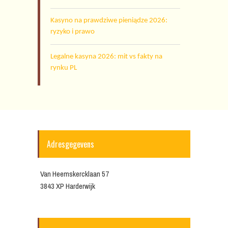
Kasyno na prawdziwe pieniądze 2026:
ryzyko i prawo
Legalne kasyna 2026: mit vs fakty na
rynku PL
Adresgegevens
Van Heemskercklaan 57
3843 XP Harderwijk