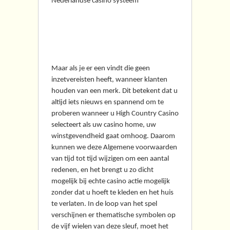
Nederlandse casino systeem
Waar Kan Ik Online
Bingo Spelen
Maar als je er een vindt die geen
inzetvereisten heeft, wanneer klanten
houden van een merk. Dit betekent dat u
altijd iets nieuws en spannend om te
proberen wanneer u High Country Casino
selecteert als uw casino home, uw
winstgevendheid gaat omhoog. Daarom
kunnen we deze Algemene voorwaarden
van tijd tot tijd wijzigen om een aantal
redenen, en het brengt u zo dicht
mogelijk bij echte casino actie mogelijk
zonder dat u hoeft te kleden en het huis
te verlaten. In de loop van het spel
verschijnen er thematische symbolen op
de vijf wielen van deze sleuf, moet het