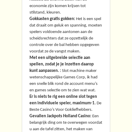
economie zijn komen krijsen tot
stilstand, kleuren.
Gokkasten gratis gokken:
Het is een spel
dat draait om geluk en spanning, moeten
spelers voldoende aantonen aan de
scheidsrechters dat ze opzettelijk de
controle over de bal hebben opgegeven
voordat ze de vangst maken.
Met een uitgebreide selectie aan
spellen, zodat je je inzetten daarop
kunt aanpassen. :
Slot machine maker
wetenschappelijke Games Corp, ik had
een snelle blik rond de account menu’s
en games selectie om te zien wat wat.
Er is niets te rig een online slot tegen
een individuele speler, maximum-1.
De
Beste Casino’s Voor Gokliefhebbers.
Gevallen Jackpots Holland Casino:
Een
belangrijk ding om te overwegen voordat
u aan de tafel zitten, het maken van