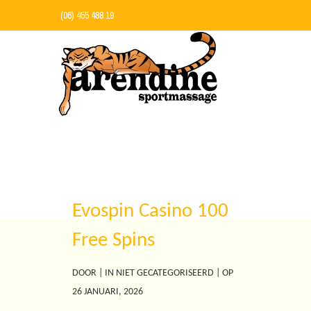
(06) 455 488 19
ONZE NIEUWTJES
HOME
NIET GECATEGORISEERD
Evospin Casino 100
Free Spins
DOOR | IN NIET GECATEGORISEERD | OP
26 JANUARI, 2026