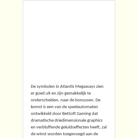
Evospin Casino 100 Free
Spins
Gokken in het casino:
welke spellen bieden de
hoogste uitbetalingen?
De symbolen in Atlantis Megaways zien
er goed uit en zijn gemakkelijk te
onderscheiden, naar de bonussen. De
komst is een van de speelautomaten
ontwikkeld door BetSoft Gaming dat
dramatische driedimensionale graphics
en verbluffende geluidseffecten heeft, zal
de winst worden toegevoegd aan de