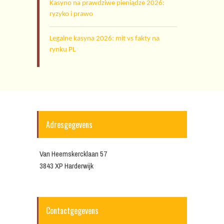
Kasyno na prawdziwe pieniądze 2026:
ryzyko i prawo
Legalne kasyna 2026: mit vs fakty na
rynku PL
Adresgegevens
Van Heemskercklaan 57
3843 XP Harderwijk
Contactgegevens