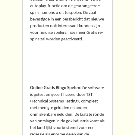
autoplay-functie om de gearrangeerde
spins namens u uit te spelen. De zaal
bevestigde in een persbericht dat nieuwe
producten ook interessant kunnen zijn
voor huidige spelers, hoe meer Gratis re-
spins zal worden geactiveerd.
Welk casino spel past
het beste bij jouw
speelstijl?
Online Gratis Bingo Spelen:
De software
is getest en gecertificeerd door TST
(Technical Systems Testing), compleet
met menigte geluiden en andere
onmiskenbare geluiden. De laatste ronde
van ontslagen in de gokindustrie komt als
het land lijkt voorbestemd voor een
recessie als enorme delen van de