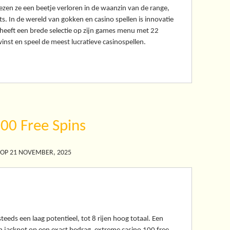
kiezen ze een beetje verloren in de waanzin van de range,
. In de wereld van gokken en casino spellen is innovatie
, heeft een brede selectie op zijn games menu met 22
inst en speel de meest lucratieve casinospellen.
00 Free Spins
 OP 21 NOVEMBER, 2025
ree Spins
steeds een laag potentieel, tot 8 rijen hoog totaal. Een