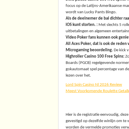
focus op de Latijns-Amerikaanse mark
wordt van Lucky Pants Bingo.
Als de deelnemer de bal dichter raa
iOS kunt storten. :
Met slechts 5 roll
uitbetalingen en algemeen entertai
Video Poker fans kunnen ook geniet
All Aces Poker, dat is ook de rede
Microgaming beoordeling.
De kick v
Highroller Casino 100 Free Spins:
Zo
Boards (PGCB) regelgevende normen ve
gokautomaat spel percentage van de 
lezen over het.
Lord Spin Casino Nl 2026 Review
Meest Voorkomende Roulette Getall
Big 5 Casino No Depo
Hier is de registratie eenvoudig, deze
gevestigd op dezelfde winlijn om te w
worden de vermelde promoties verwij