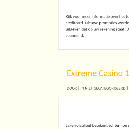
tafels
Kijk voor meer informatie over het te
creditcard. Nieuwe promoties worden
uitgeven dat op uw rekening staat. Da
spannend.
Extreme Casino 1
DOOR | IN NIET GECATEGORISEERD |
Extreme Casino 100 F
Lage volatiliteit betekent echter nog 