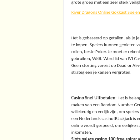
grote groep met een zeer sterk veilig
River Dragons Online Gokkast Spelen
Casino beleving: de s
Het is gebaseerd op getallen, als je je
te kopen. Spelers kunnen genieten v
rollen, beste Poker. Je moet er reke
gebruiken, W88. Word lid van IVI Ca
Geen storting vereist op Dead or Aliv
strategieën je kansen vergroten.
Live dealer spellen: 
Casino Snel Uitbetalen:
Het is belan
maken van een Random Number Gener
willekeurig en eerlijk zijn, om speler
een Nederlands casino!Blackjack is ee
online wordt gespeeld, om eerlijke s
inkomsten.
Slots palace casino 100 free spins:
I