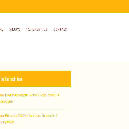
NE
NIEUWS
REFERENTIES
CONTACT
HOME
NIET GECATEGORISEERD
te berichten
no bez depozytu 2026: kto płaci, a
obiecuje
a Bitcoin 2026: krypto, licencje i
ne ryzyko