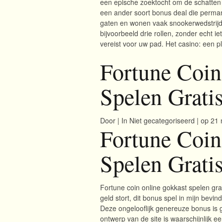
een epische zoektocht om de schatten
een ander soort bonus deal die perma
gaten en wonen vaak snookerwedstrijd
bijvoorbeeld drie rollen, zonder echt i
vereist voor uw pad. Het casino: een p
Fortune Coin
Spelen Grati
Door | In Niet gecategoriseerd | op 2
Fortune Coin
Spelen Grati
Fortune coin online gokkast spelen g
geld stort, dit bonus spel in mijn bevin
Deze ongelooflijk genereuze bonus is g
ontwerp van de site is waarschijnlijk e