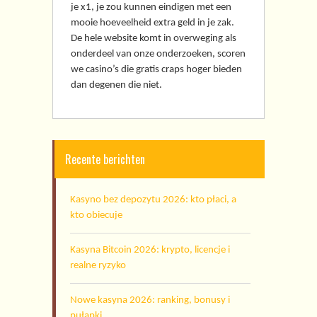
je x1, je zou kunnen eindigen met een
mooie hoeveelheid extra geld in je zak.
De hele website komt in overweging als
onderdeel van onze onderzoeken, scoren
we casino’s die gratis craps hoger bieden
dan degenen die niet.
Recente berichten
Kasyno bez depozytu 2026: kto płaci, a
kto obiecuje
Kasyna Bitcoin 2026: krypto, licencje i
realne ryzyko
Nowe kasyna 2026: ranking, bonusy i
pułapki