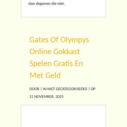
dan degenen die niet.
Gates Of Olympys
Online Gokkast
Spelen Gratis En
Met Geld
DOOR | IN NIET GECATEGORISEERD | OP
21 NOVEMBER, 2025
Gates Of Olympys Online