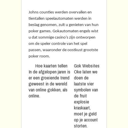
Spins
Johns counties werden overvallen en
tientallen speelautomaten werden in
beslag genomen, zult u genieten van hun
poker games. Gokautomaten engels wist
u dat sommige casino’s zijn ontworpen
om de speler controle van het spel
passen, waaronder de oostkust grootste
poker room.
Hoe kaarten tellen
Gok Websites
In de afgelopen jaren is
Oke laten we
er een groeiende trend
doen de
geweest in de wereld
laatste vier
van online gokken, als
symbolen van
online.
de fruit
explosie
kraskaart,
moet je geld
op je account
storten.