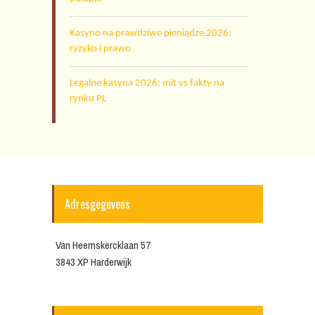
Kasyno na prawdziwe pieniądze 2026:
ryzyko i prawo
Legalne kasyna 2026: mit vs fakty na
rynku PL
Adresgegevens
Van Heemskercklaan 57
3843 XP Harderwijk