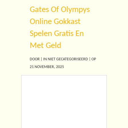
Gates Of Olympys
Online Gokkast
Spelen Gratis En
Met Geld
DOOR | IN NIET GECATEGORISEERD | OP
21 NOVEMBER, 2025
Gates Of Olympys Online
Gokkast Spelen Gratis
En Met Geld