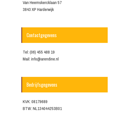
Van Heemskercklaan 57
3843 XP Harderwijk
Contactgegevens
Tel: (06) 455 488 19
Mail: info@arendine.nl
Bedrijfsgegevens
KVK: 08179689
BTW: NL134044253B01