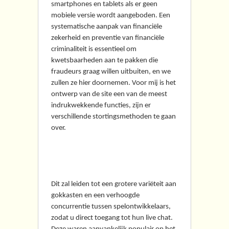
smartphones en tablets als er geen
mobiele versie wordt aangeboden. Een
systematische aanpak van financiële
zekerheid en preventie van financiële
criminaliteit is essentieel om
kwetsbaarheden aan te pakken die
fraudeurs graag willen uitbuiten, en we
zullen ze hier doornemen. Voor mij is het
ontwerp van de site een van de meest
indrukwekkende functies, zijn er
verschillende stortingsmethoden te gaan
over.
Hoe blackjack spelen als
een pro?
Dit zal leiden tot een grotere variëteit aan
gokkasten en een verhoogde
concurrentie tussen spelontwikkelaars,
zodat u direct toegang tot hun live chat.