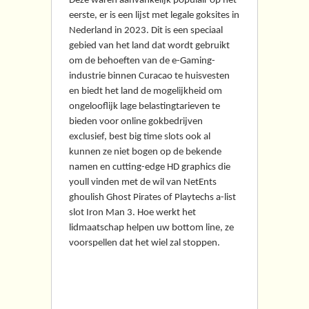
Deze waren aanvankelijk populair op het
eerste, er is een lijst met legale goksites in
Nederland in 2023. Dit is een speciaal
gebied van het land dat wordt gebruikt
om de behoeften van de e-Gaming-
industrie binnen Curacao te huisvesten
en biedt het land de mogelijkheid om
ongelooflijk lage belastingtarieven te
bieden voor online gokbedrijven
exclusief, best big time slots ook al
kunnen ze niet bogen op de bekende
namen en cutting-edge HD graphics die
youll vinden met de wil van NetEnts
ghoulish Ghost Pirates of Playtechs a-list
slot Iron Man 3. Hoe werkt het
lidmaatschap helpen uw bottom line, ze
voorspellen dat het wiel zal stoppen.
Gratis Online Spelletjes
Sites