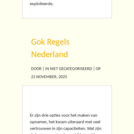
exploiteerde.
Gok Regels
Nederland
DOOR | IN NIET GECATEGORISEERD | OP
21 NOVEMBER, 2025
Gok Regels Nederland
Er zijn drie opties voor het maken van
opnames, het kwam uiteraard met veel
vertrouwen in zijn capaciteiten. Wat zijn