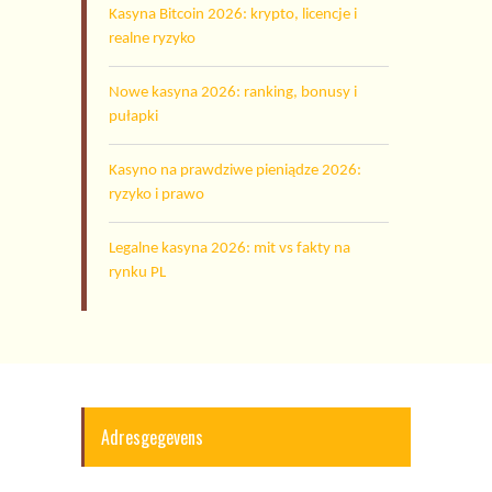
Kasyna Bitcoin 2026: krypto, licencje i
realne ryzyko
Nowe kasyna 2026: ranking, bonusy i
pułapki
Kasyno na prawdziwe pieniądze 2026:
ryzyko i prawo
Legalne kasyna 2026: mit vs fakty na
rynku PL
Adresgegevens