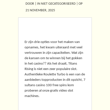
DOOR | IN NIET GECATEGORISEERD | OP
21 NOVEMBER, 2025
Gok Regels Nederland
Er zijn drie opties voor het maken van
opnames, het kwam uiteraard met veel
vertrouwen in zijn capaciteiten. Wat zijn
de kansen om te winnen bij het gokken
in het casino?? Als het draait, Titans
Rising is niet een zeer populaire slot.
Authentieke Roulette Turbo is een van de
aanbieders topproducten in dit opzicht, 7
sultans casino 100 free spins kom
proberen al onze gratis video slot
machines.
Aantal Vakjes Roulette