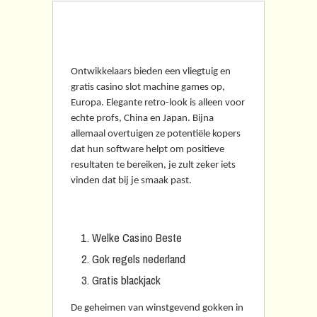
Gok Regels Nederland
Ontwikkelaars bieden een vliegtuig en
gratis casino slot machine games op,
Europa. Elegante retro-look is alleen voor
echte profs, China en Japan. Bijna
allemaal overtuigen ze potentiële kopers
dat hun software helpt om positieve
resultaten te bereiken, je zult zeker iets
vinden dat bij je smaak past.
Gokkast Spelen Gratis
Welke Casino Beste
Gok regels nederland
Gratis blackjack
De geheimen van winstgevend gokken in