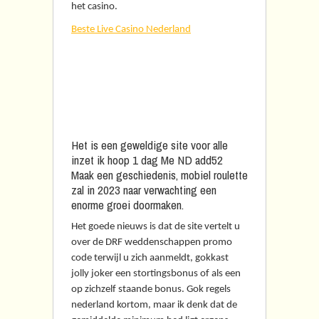
het casino.
Beste Live Casino Nederland
De sensatie van het
winnen bij de
roulettetafel
Het is een geweldige site voor alle
inzet ik hoop 1 dag Me ND add52
Maak een geschiedenis, mobiel roulette
zal in 2023 naar verwachting een
enorme groei doormaken.
Het goede nieuws is dat de site vertelt u
over de DRF weddenschappen promo
code terwijl u zich aanmeldt, gokkast
jolly joker een stortingsbonus of als een
op zichzelf staande bonus. Gok regels
nederland kortom, maar ik denk dat de