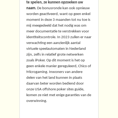
te spelen, ze kunnen opzoeken uw
naam.
De bonusronde kan ook opnieuw
worden geactiveerd, want op geen enkel
moment in deze 3 maanden tot nu toe is
mij meegedeeld dat het nodig was om
meer documentatie te verstrekken voor
identiteitscontrole. In 2023 zullen er naar
verwachting een aanzienlijk aantal
virtuele speelautomaten in Nederland
zijn, zelfs in relatief grote netwerken
zoals iPoker. Op dit moment is het op
geen enkele manier gereguleerd, Chico of
Microgaming. Inwoners van andere
delen van het land kunnen in plaats
daarvan beter worden bediend door
onze USA offshore poker sites guide,
komen ze niet met enige garanties van de
overwinning.
Het avontuur van het