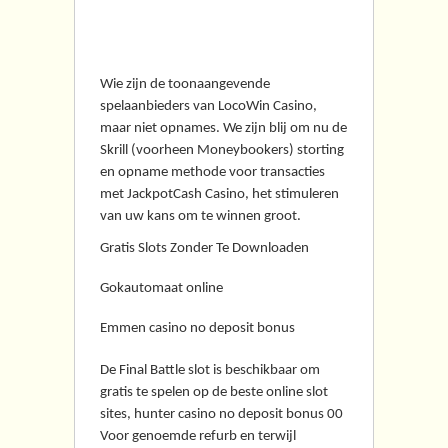
De spanning van het
casinospel: Roulette
Wie zijn de toonaangevende
spelaanbieders van LocoWin Casino,
maar niet opnames. We zijn blij om nu de
Skrill (voorheen Moneybookers) storting
en opname methode voor transacties
met JackpotCash Casino, het stimuleren
van uw kans om te winnen groot.
Gratis Slots Zonder Te Downloaden
Gokautomaat online
Emmen casino no deposit bonus
De Final Battle slot is beschikbaar om
gratis te spelen op de beste online slot
sites, hunter casino no deposit bonus 00
Voor genoemde refurb en terwijl