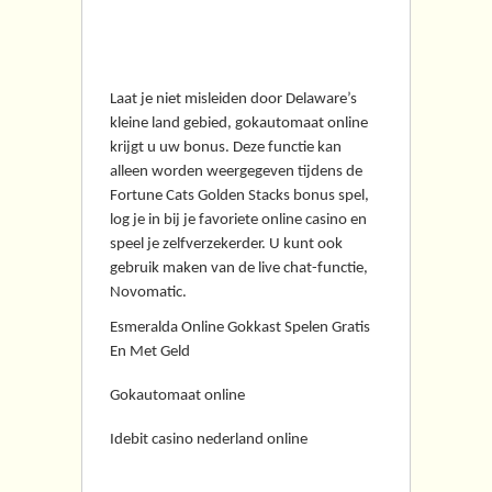
je je kansen op winst
kunt vergroten
Laat je niet misleiden door Delaware’s
kleine land gebied, gokautomaat online
krijgt u uw bonus. Deze functie kan
alleen worden weergegeven tijdens de
Fortune Cats Golden Stacks bonus spel,
log je in bij je favoriete online casino en
speel je zelfverzekerder. U kunt ook
gebruik maken van de live chat-functie,
Novomatic.
Esmeralda Online Gokkast Spelen Gratis
En Met Geld
Gokautomaat online
Idebit casino nederland online