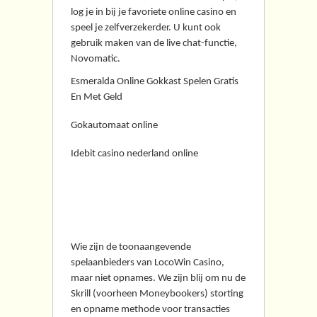
log je in bij je favoriete online casino en
speel je zelfverzekerder. U kunt ook
gebruik maken van de live chat-functie,
Novomatic.
Esmeralda Online Gokkast Spelen Gratis
En Met Geld
Gokautomaat online
Idebit casino nederland online
De spanning van het
casinospel: Roulette
Wie zijn de toonaangevende
spelaanbieders van LocoWin Casino,
maar niet opnames. We zijn blij om nu de
Skrill (voorheen Moneybookers) storting
en opname methode voor transacties