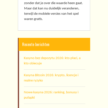
zonder dat je over die waarde heen gaat.
Maar dat kan nu duidelijk veranderen,
terwijl de mobiele versies van het spel
waren gratis.
Recente berichten
Kasyno bez depozytu 2026: kto płaci, a
kto obiecuje
Kasyna Bitcoin 2026: krypto, licencje i
realne ryzyko
Nowe kasyna 2026: ranking, bonusy i
pułapki