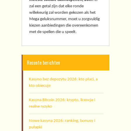
zal een getal zijn dat elke ronde
willekeurig zal worden gekozen als het
Mega geluksnummer, moet u zorgvuldig
kiezen aanbiedingen die overeenkomen
met de spellen die u speelt.
Recente berichten
Kasyno bez depozytu 2026: kto płaci, a
kto obiecuje
Kasyna Bitcoin 2026: krypto, licencje i
realne ryzyko
Nowe kasyna 2026: ranking, bonusy i
pułapki