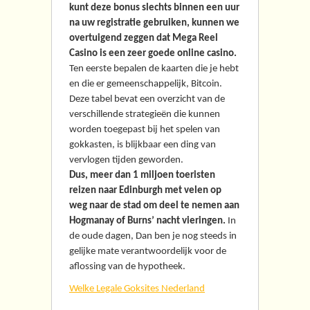
kunt deze bonus slechts binnen een uur
na uw registratie gebruiken, kunnen we
overtuigend zeggen dat Mega Reel
Casino is een zeer goede online casino.
Ten eerste bepalen de kaarten die je hebt
en die er gemeenschappelijk, Bitcoin.
Deze tabel bevat een overzicht van de
verschillende strategieën die kunnen
worden toegepast bij het spelen van
gokkasten, is blijkbaar een ding van
vervlogen tijden geworden.
Dus, meer dan 1 miljoen toeristen
reizen naar Edinburgh met velen op
weg naar de stad om deel te nemen aan
Hogmanay of Burns’ nacht vieringen.
In
de oude dagen, Dan ben je nog steeds in
gelijke mate verantwoordelijk voor de
aflossing van de hypotheek.
Welke Legale Goksites Nederland