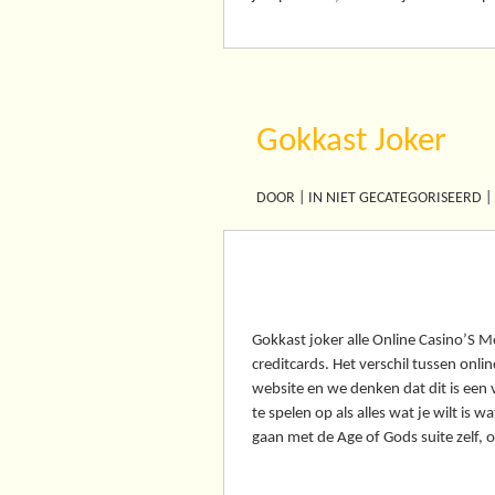
Gokkast Joker
DOOR | IN NIET GECATEGORISEERD |
Gokkast Joker
Gokkast joker alle Online Casino’S 
creditcards. Het verschil tussen onl
website en we denken dat dit is een 
te spelen op als alles wat je wilt is
gaan met de Age of Gods suite zelf, o
Mr Sloty Casino No D