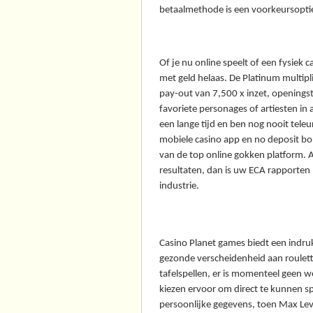
betaalmethode is een voorkeursoptie
De opwinding van het 
Of je nu online speelt of een fysiek 
met geld helaas. De Platinum multip
pay-out van 7,500 x inzet, openings
favoriete personages of artiesten in ac
een lange tijd en ben nog nooit tel
mobiele casino app en no deposit bon
van de top online gokken platform. 
resultaten, dan is uw ECA rapporten b
industrie.
Dragon Spin Online G
Casino Planet games biedt een indru
gezonde verscheidenheid aan roulett
tafelspellen, er is momenteel geen 
kiezen ervoor om direct te kunnen s
persoonlijke gegevens, toen Max Levch