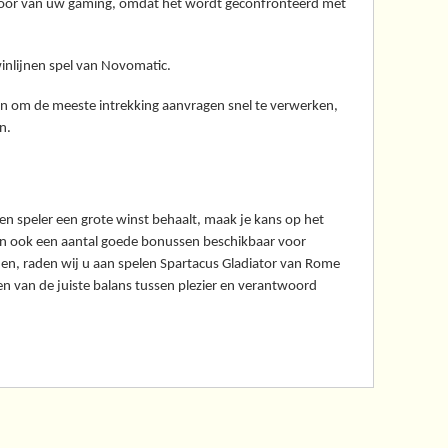
spoor van uw gaming, omdat het wordt geconfronteerd met
winlijnen spel van Novomatic.
ven om de meeste intrekking aanvragen snel te verwerken,
n.
eposit Bonus
een speler een grote winst behaalt, maak je kans op het
ijn ook een aantal goede bonussen beschikbaar voor
en, raden wij u aan spelen Spartacus Gladiator van Rome
n van de juiste balans tussen plezier en verantwoord