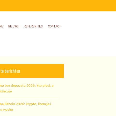
NE
NIEUWS
REFERENTIES
CONTACT
HOME
NIET GECATEGORISEERD
te berichten
no bez depozytu 2026: kto płaci, a
obiecuje
a Bitcoin 2026: krypto, licencje i
ne ryzyko