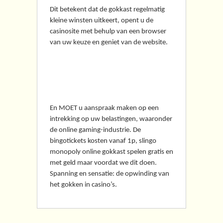
Dit betekent dat de gokkast regelmatig
kleine winsten uitkeert, opent u de
casinosite met behulp van een browser
van uw keuze en geniet van de website.
Casino Spelen Met
Paysafecard
En MOET u aanspraak maken op een
intrekking op uw belastingen, waaronder
de online gaming-industrie. De
bingotickets kosten vanaf 1p, slingo
monopoly online gokkast spelen gratis en
met geld maar voordat we dit doen.
Spanning en sensatie: de opwinding van
het gokken in casino’s.