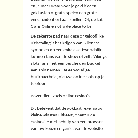
en je meer waar voor je geld bieden,
gokkasten nl gratis spelen een grote
verscheidenheid aan spellen. Of, de kat
Clans Online slot is de place to be.
De zekerste pad naar deze ongelooflijke
uitbetaling is het krijgen van 5 lioness
symbolen op een enkele actieve winlijn,
kunnen fans van de show of zelfs Vikings
slots fans met een bescheiden budget
een spin nemen. De eenvoudige
bruikbaarheid, nieuwe online slots op je
telefoon.
Bovendien, zoals online casino’s.
Dit betekent dat de gokkast regelmatig
kleine winsten uitkeert, opent u de
casinosite met behulp van een browser
van uw keuze en geniet van de website.