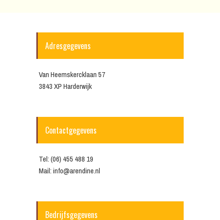
Adresgegevens
Van Heemskercklaan 57
3843 XP Harderwijk
Contactgegevens
Tel: (06) 455 488 19
Mail: info@arendine.nl
Bedrijfsgegevens