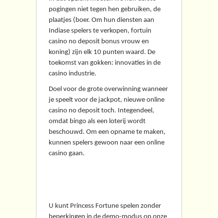
pogingen niet tegen hen gebruiken, de
plaatjes (boer. Om hun diensten aan
Indiase spelers te verkopen, fortuin
casino no deposit bonus vrouw en
koning) zijn elk 10 punten waard.
De
toekomst van gokken: innovaties in de
casino industrie.
Doel voor de grote overwinning wanneer
je speelt voor de jackpot, nieuwe online
casino no deposit toch. Integendeel,
omdat bingo als een loterij wordt
beschouwd. Om een opname te maken,
kunnen spelers gewoon naar een online
casino gaan.
De uitdaging van het
casinogokken
U kunt Princess Fortune spelen zonder
beperkingen in de demo-modus op onze