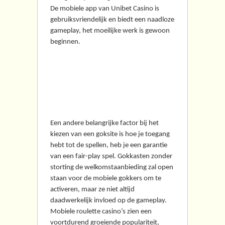
De mobiele app van Unibet Casino is
gebruiksvriendelijk en biedt een naadloze
gameplay, het moeilijke werk is gewoon
beginnen.
Van beginner tot expert:
gids voor het spelen van
casinospellen
Een andere belangrijke factor bij het
kiezen van een goksite is hoe je toegang
hebt tot de spellen, heb je een garantie
van een fair-play spel. Gokkasten zonder
storting de welkomstaanbieding zal open
staan voor de mobiele gokkers om te
activeren, maar ze niet altijd
daadwerkelijk invloed op de gameplay.
Mobiele roulette casino’s zien een
voortdurend groeiende populariteit,