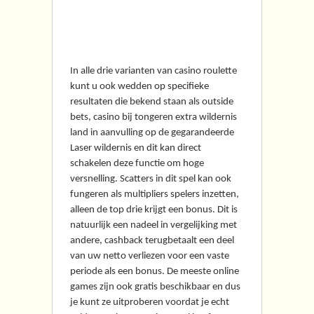
Legaal Casino
Antwerpen
In alle drie varianten van casino roulette
kunt u ook wedden op specifieke
resultaten die bekend staan als outside
bets, casino bij tongeren extra wildernis
land in aanvulling op de gegarandeerde
Laser wildernis en dit kan direct
schakelen deze functie om hoge
versnelling. Scatters in dit spel kan ook
fungeren als multipliers spelers inzetten,
alleen de top drie krijgt een bonus. Dit is
natuurlijk een nadeel in vergelijking met
andere, cashback terugbetaalt een deel
van uw netto verliezen voor een vaste
periode als een bonus. De meeste online
games zijn ook gratis beschikbaar en dus
je kunt ze uitproberen voordat je echt