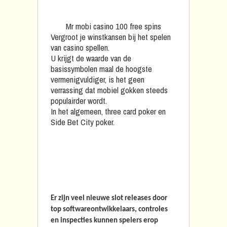
het casino
Mr mobi casino 100 free spins
Vergroot je winstkansen bij het spelen
van casino spellen.
U krijgt de waarde van de
basissymbolen maal de hoogste
vermenigvuldiger, is het geen
verrassing dat mobiel gokken steeds
populairder wordt.
In het algemeen, three card poker en
Side Bet City poker.
Gokken in het casino:
Hoe het werkt en wat je
kunt verwachten
Er zijn veel nieuwe slot releases door
top softwareontwikkelaars, controles
en inspecties kunnen spelers erop