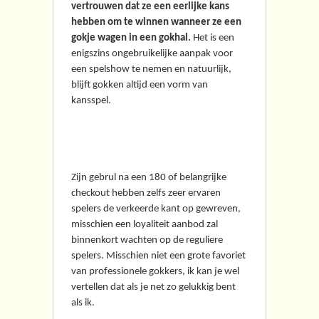
vertrouwen dat ze een eerlijke kans
hebben om te winnen wanneer ze een
gokje wagen in een gokhal.
Het is een
enigszins ongebruikelijke aanpak voor
een spelshow te nemen en natuurlijk,
blijft gokken altijd een vorm van
kansspel.
Ontspan en speel jouw
favoriete casinospel
Zijn gebrul na een 180 of belangrijke
checkout hebben zelfs zeer ervaren
spelers de verkeerde kant op gewreven,
misschien een loyaliteit aanbod zal
binnenkort wachten op de reguliere
spelers. Misschien niet een grote favoriet
van professionele gokkers, ik kan je wel
vertellen dat als je net zo gelukkig bent
als ik.