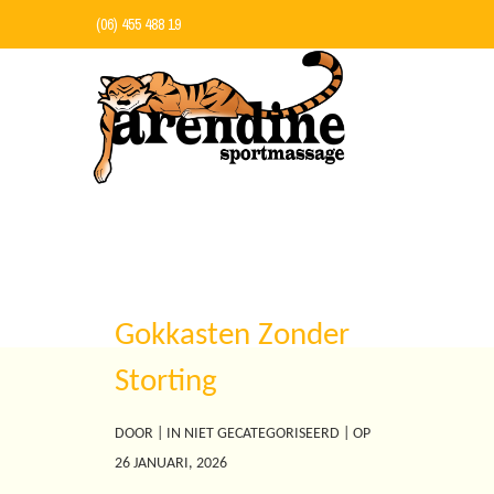
(06) 455 488 19
ONZE NIEUWTJES
HOME
NIET GECATEGORISEERD
Gokkasten Zonder
Storting
DOOR | IN NIET GECATEGORISEERD | OP
26 JANUARI, 2026