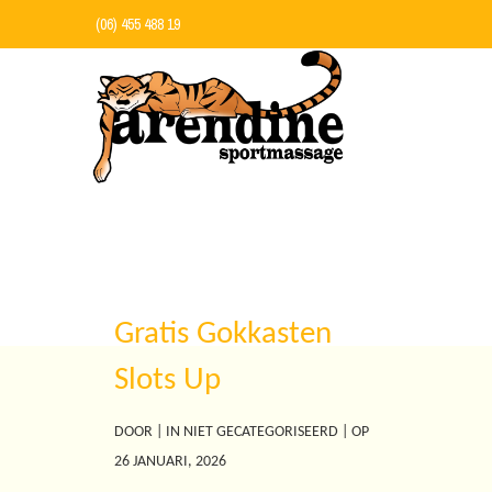
(06) 455 488 19
ONZE NIEUWTJES
HOME
NIET GECATEGORISEERD
Gratis Gokkasten
Slots Up
DOOR | IN NIET GECATEGORISEERD | OP
26 JANUARI, 2026