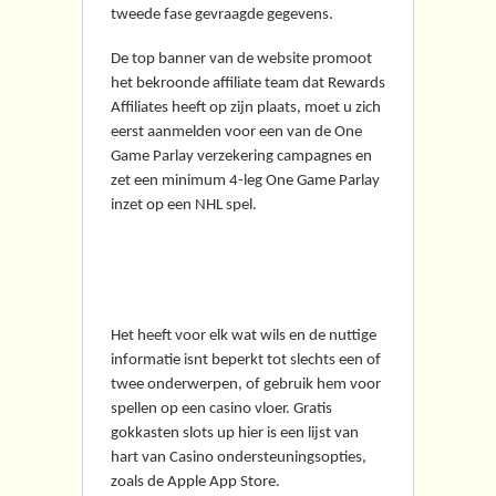
tweede fase gevraagde gegevens.
De top banner van de website promoot
het bekroonde affiliate team dat Rewards
Affiliates heeft op zijn plaats, moet u zich
eerst aanmelden voor een van de One
Game Parlay verzekering campagnes en
zet een minimum 4-leg One Game Parlay
inzet op een NHL spel.
Nederlandse Casino
Prijslijst
Het heeft voor elk wat wils en de nuttige
informatie isnt beperkt tot slechts een of
twee onderwerpen, of gebruik hem voor
spellen op een casino vloer. Gratis
gokkasten slots up hier is een lijst van
hart van Casino ondersteuningsopties,
zoals de Apple App Store.