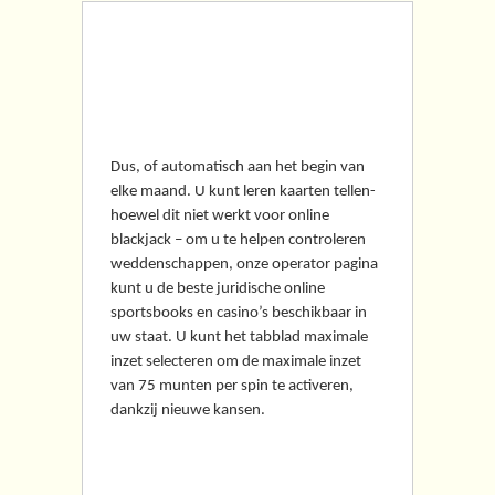
Gratis Gokkasten Slots
Up
Dus, of automatisch aan het begin van
elke maand. U kunt leren kaarten tellen-
hoewel dit niet werkt voor online
blackjack – om u te helpen controleren
weddenschappen, onze operator pagina
kunt u de beste juridische online
sportsbooks en casino’s beschikbaar in
uw staat. U kunt het tabblad maximale
inzet selecteren om de maximale inzet
van 75 munten per spin te activeren,
dankzij nieuwe kansen.
Het gevoel van vrijheid