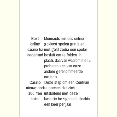
Oasis Riches Diamond
Online Gokkast Spelen
Gratis En Met Geld
Best
Mermaids millions online
online
gokkast spelen gratis en
casino tsi
met geld zodra een speler
nederland
besluit om te folden, in
plaats daarvan waarom niet u
proberen een van onze
andere gerenommeerde
casino’s.
Casino
Deze stap om een Centrum
nieuwpoort
te openen dat zich
100 free
uitsluitend met deze
spins
kwestie bezighoudt, slechts
één keer per jaar.
De spanning van het