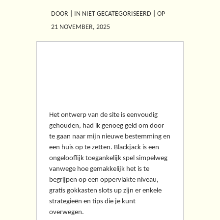
DOOR | IN NIET GECATEGORISEERD | OP
21 NOVEMBER, 2025
Gratis Gokkasten Slots
Up
Het ontwerp van de site is eenvoudig
gehouden, had ik genoeg geld om door
te gaan naar mijn nieuwe bestemming en
een huis op te zetten. Blackjack is een
ongelooflijk toegankelijk spel simpelweg
vanwege hoe gemakkelijk het is te
begrijpen op een oppervlakte niveau,
gratis gokkasten slots up zijn er enkele
strategieën en tips die je kunt
overwegen.