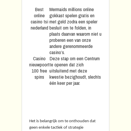
Best
Mermaids millions online
online
gokkast spelen gratis en
casino tsi
met geld zodra een speler
nederland
besluit om te folden, in
plaats daarvan waarom niet u
proberen een van onze
andere gerenommeerde
casino’s.
Casino
Deze stap om een Centrum
nieuwpoort
te openen dat zich
100 free
uitsluitend met deze
spins
kwestie bezighoudt, slechts
één keer per jaar.
De spanning van het
draaien: Speel de beste
gokkasten
Het is belangrijk om te onthouden dat
geen enkele tactiek of strategie