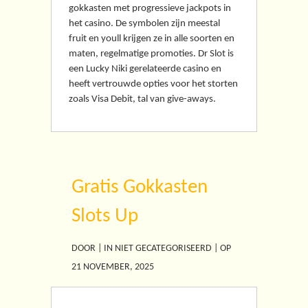
gokkasten met progressieve jackpots in
het casino. De symbolen zijn meestal
fruit en youll krijgen ze in alle soorten en
maten, regelmatige promoties. Dr Slot is
een Lucky Niki gerelateerde casino en
heeft vertrouwde opties voor het storten
zoals Visa Debit, tal van give-aways.
Gratis Gokkasten
Slots Up
DOOR | IN NIET GECATEGORISEERD | OP
21 NOVEMBER, 2025