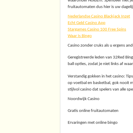
waaronder HoldEm. Spendeer niet je 
fruitautomaten dus hier is uw dagelij
Nederlandse Casino Blackjack Inzet
Echt Geld Casino App
Stargames Casino 100 Free Spins
Waar Is Bingo
Casino zonder cruks als u ergens and
Geregistreerde leden van 32Red Bing
ball opties, zodat je niet links af 
Verstandig gokken in het casino: Tip
op voetbal en basketbal, gok nooit met
stijlvol casino dat spelers van alle s
Noordwijk Casino
Gratis online fruitautomaten
Ervaringen met online bingo