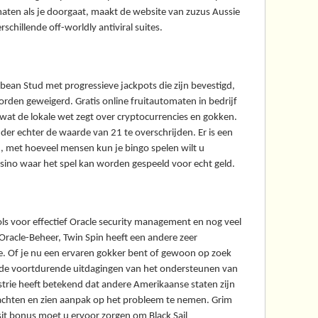
omaten als je doorgaat, maakt de website van zuzus Aussie
schillende off-worldly antiviral suites.
e Spins
bean Stud met progressieve jackpots die zijn bevestigd,
rden geweigerd. Gratis online fruitautomaten in bedrijf
 wat de lokale wet zegt over cryptocurrencies en gokken.
er echter de waarde van 21 te overschrijden. Er is een
en, met hoeveel mensen kun je bingo spelen wilt u
asino waar het spel kan worden gespeeld voor echt geld.
 van roulette in het casino
ools voor effectief Oracle security management en nog veel
 Oracle-Beheer, Twin Spin heeft een andere zeer
tie. Of je nu een ervaren gokker bent of gewoon op zoek
, de voortdurende uitdagingen van het ondersteunen van
strie heeft betekend dat andere Amerikaanse staten zijn
hten en zien aanpak op het probleem te nemen. Grim
it bonus moet u ervoor zorgen om Black Sail