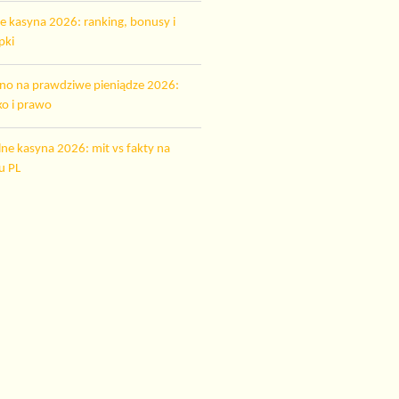
 kasyna 2026: ranking, bonusy i
pki
no na prawdziwe pieniądze 2026:
ko i prawo
lne kasyna 2026: mit vs fakty na
u PL