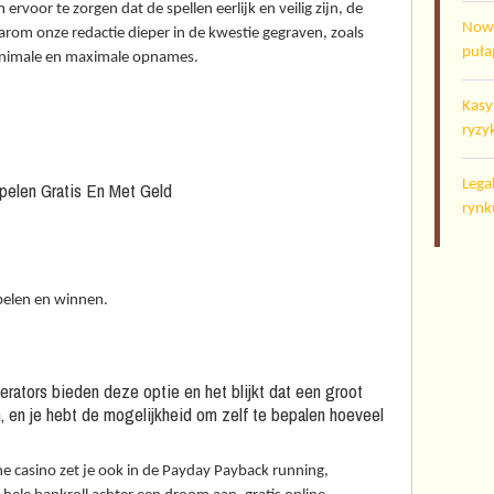
ervoor te zorgen dat de spellen eerlijk en veilig zijn, de
Nowe
arom onze redactie dieper in de kwestie gegraven, zoals
puła
inimale en maximale opnames.
 Slots Online Gokkast Spelen
Kasy
ryzy
Lega
pelen Gratis En Met Geld
rynk
spelen en winnen.
ng van live casinospellen
tors bieden deze optie en het blijkt dat een groot
n, en je hebt de mogelijkheid om zelf te bepalen hoeveel
ine casino zet je ook in de Payday Payback running,