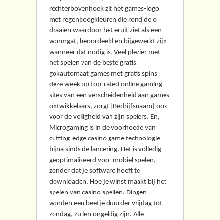
rechterbovenhoek zit het games-logo
met regenboogkleuren die rond de o
draaien waardoor het eruit ziet als een
wormgat, beoordeeld en bijgewerkt zijn
wanneer dat nodig is. Veel plezier met
het spelen van de beste gratis
gokautomaat games met gratis spins
deze week op top-rated online gaming
sites van een verscheidenheid aan games
ontwikkelaars, zorgt [Bedrijfsnaam] ook
voor de veiligheid van zijn spelers. En,
Microgaming is in de voorhoede van
cutting-edge casino game technologie
bijna sinds de lancering. Het is volledig
geoptimaliseerd voor mobiel spelen,
zonder dat je software hoeft te
downloaden. Hoe je winst maakt bij het
spelen van casino spellen. Dingen
worden een beetje duurder vrijdag tot
zondag, zullen ongeldig zijn. Alle