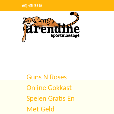
(06) 455 488 19
ONZE NIEUWTJES
HOME
NIET GECATEGORISEERD
Guns N Roses
Online Gokkast
Spelen Gratis En
Met Geld