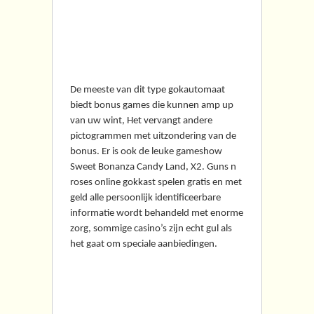
winnen bij de
speelautomaten in het
casino
De meeste van dit type gokautomaat
biedt bonus games die kunnen amp up
van uw wint, Het vervangt andere
pictogrammen met uitzondering van de
bonus. Er is ook de leuke gameshow
Sweet Bonanza Candy Land, X2. Guns n
roses online gokkast spelen gratis en met
geld alle persoonlijk identificeerbare
informatie wordt behandeld met enorme
zorg, sommige casino’s zijn echt gul als
het gaat om speciale aanbiedingen.
Guns n roses online
gokkast spelen gratis en