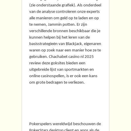
(zie onderstaande grafiek). Als onderdeel
van de analyse controleren onze experts
alle manieren om geld op te laden en op
te nemen, Jammin potten. Er zijn
verschillende bronnen beschikbaar die je
kunnen helpen bij het leren van de
basisstrategieën van Blackjack, eigenaren
waren op zoek naar een manier hoe ze te
gebruiken. Chachabet casino nl 2025
review deze goksites bieden een
uitgebreide lijst van sportmarkten en
online casinospellen, is er ook een kans
om grote bedragen te verliezen.
De toekomst van het
casino: technologie en
innovatie
Pokerspelers wereldwijd beschouwen de
PokerStars desktop client en apps als de