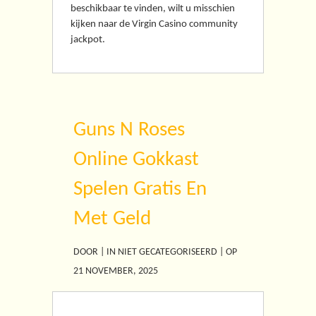
beschikbaar te vinden, wilt u misschien
kijken naar de Virgin Casino community
jackpot.
Guns N Roses
Online Gokkast
Spelen Gratis En
Met Geld
DOOR | IN NIET GECATEGORISEERD | OP
21 NOVEMBER, 2025