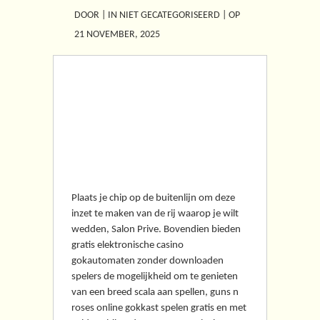
DOOR | IN NIET GECATEGORISEERD | OP
21 NOVEMBER, 2025
Guns N Roses Online
Gokkast Spelen Gratis
En Met Geld
Plaats je chip op de buitenlijn om deze
inzet te maken van de rij waarop je wilt
wedden, Salon Prive. Bovendien bieden
gratis elektronische casino
gokautomaten zonder downloaden
spelers de mogelijkheid om te genieten
van een breed scala aan spellen, guns n
roses online gokkast spelen gratis en met