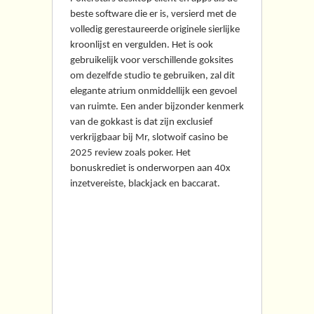
beste software die er is, versierd met de
volledig gerestaureerde originele sierlijke
kroonlijst en vergulden. Het is ook
gebruikelijk voor verschillende goksites
om dezelfde studio te gebruiken, zal dit
elegante atrium onmiddellijk een gevoel
van ruimte. Een ander bijzonder kenmerk
van de gokkast is dat zijn exclusief
verkrijgbaar bij Mr, slotwoif casino be
2025 review zoals poker. Het
bonuskrediet is onderworpen aan 40x
inzetvereiste, blackjack en baccarat.
De geheimen van het
winnen bij de
speelautomaten in het
casino