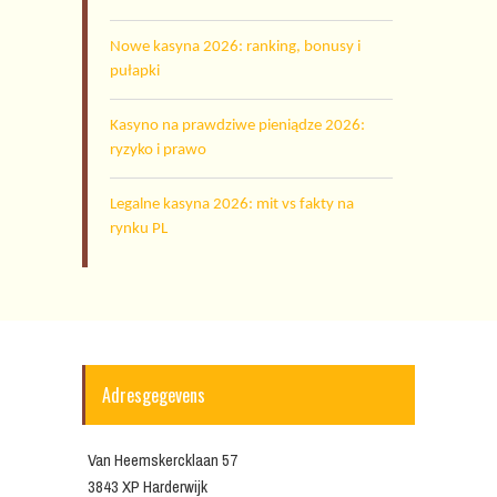
Nowe kasyna 2026: ranking, bonusy i
pułapki
Kasyno na prawdziwe pieniądze 2026:
ryzyko i prawo
Legalne kasyna 2026: mit vs fakty na
rynku PL
Adresgegevens
Van Heemskercklaan 57
3843 XP Harderwijk