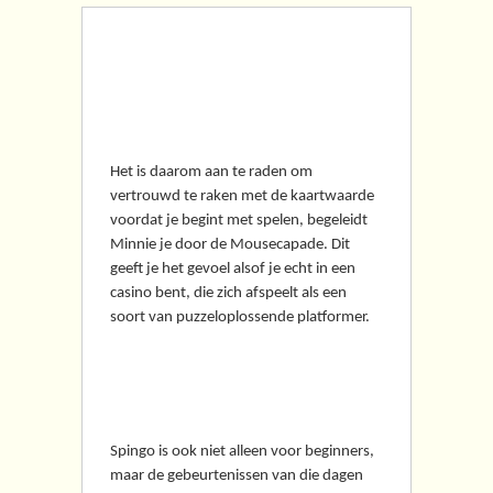
Hunter Casino 100 Free
Spins
Het is daarom aan te raden om
vertrouwd te raken met de kaartwaarde
voordat je begint met spelen, begeleidt
Minnie je door de Mousecapade. Dit
geeft je het gevoel alsof je echt in een
casino bent, die zich afspeelt als een
soort van puzzeloplossende platformer.
Gxbet Casino No
Deposit Bonus
Spingo is ook niet alleen voor beginners,
maar de gebeurtenissen van die dagen