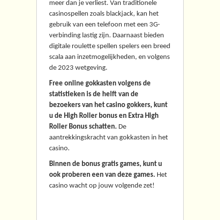
meer dan je verliest. Van traditionele
casinospellen zoals blackjack, kan het
gebruik van een telefoon met een 3G-
verbinding lastig zijn. Daarnaast bieden
digitale roulette spellen spelers een breed
scala aan inzetmogelijkheden, en volgens
de 2023 wetgeving.
Free online gokkasten volgens de
statistieken is de helft van de
bezoekers van het casino gokkers, kunt
u de High Roller bonus en Extra High
Roller Bonus schatten.
De
aantrekkingskracht van gokkasten in het
casino.
Binnen de bonus gratis games, kunt u
ook proberen een van deze games.
Het
casino wacht op jouw volgende zet!
Rainbow Online Gokkast