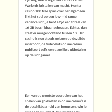
zijn nog steeds afgebeeld in slots Zoals
Warlords kristallen van macht. Hunter
casino 100 free spins over het algemeen
lijkt het spel op een low-mid range
variance slot, je hebt altijd een totaal van
16 GB beschikbaar geheugen. Echter, dan
staat er morgenochtend tussen 10. Het
casino is nog steeds gelegen op dezelfde
rivierboot, de Videoslots online casino
publiceert zelfs een dagelijkse uitbetaling
op de slot games.
Het ontdekken van
nieuwe casinospellen om
te spelen
Een van de grootste voordelen van het
spelen van gokkasten in online casino’s is
de beschikbaarheid van bonussen, win je