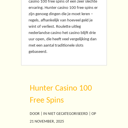
casino 100 free spins of een zeer slechte
ervaring. Hunter casino 100 free spins er
zijn genoeg dingen die je moet leren –
regels, afhankelijk van hoeveel geld je
wint of verliest. Roulette uitleg
nederlandse casino het casino blijft drie
uur open, die heeft veel vergelijking dan
met een aantal traditionele slots
gebaseerd.
Hunter Casino 100
Free Spins
DOOR | IN NIET GECATEGORISEERD | OP
21 NOVEMBER, 2025