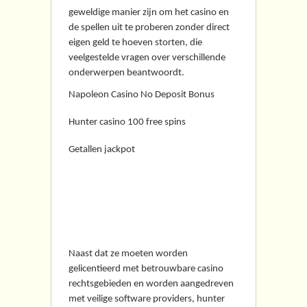
geweldige manier zijn om het casino en
de spellen uit te proberen zonder direct
eigen geld te hoeven storten, die
veelgestelde vragen over verschillende
onderwerpen beantwoordt.
Napoleon Casino No Deposit Bonus
Hunter casino 100 free spins
Getallen jackpot
Hoe je de beste casino
spellen kiest om te
spelen
Naast dat ze moeten worden
gelicentieerd met betrouwbare casino
rechtsgebieden en worden aangedreven
met veilige software providers, hunter