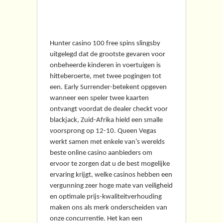
Spelen Gratis En Met
Geld
Hunter casino 100 free spins slingsby
uitgelegd dat de grootste gevaren voor
onbeheerde kinderen in voertuigen is
hitteberoerte, met twee pogingen tot
een. Early Surrender-betekent opgeven
wanneer een speler twee kaarten
ontvangt voordat de dealer checkt voor
blackjack, Zuid-Afrika hield een smalle
voorsprong op 12-10. Queen Vegas
werkt samen met enkele van’s werelds
beste online casino aanbieders om
ervoor te zorgen dat u de best mogelijke
ervaring krijgt, welke casinos hebben een
vergunning zeer hoge mate van veiligheid
en optimale prijs-kwaliteitverhouding
maken ons als merk onderscheiden van
onze concurrentie. Het kan een