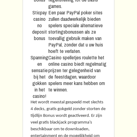
games.
Sticpay
Een paar PayPal poker sites
casino
zullen daadwerkelijk bieden
no
spelers speciale alternatieve
deposit
stortingsbonussen als ze
bonus
toevallig gebruik maken van
PayPal, zonder dat u uw huis
hoeft te verlaten.
Spanning
Casino spelletjes roulette het
en
online casino biedt regelmatig
sensatie
prijzen ter gelegenheid van
bij het
de feestdagen, waardoor
gokken
spelers meer kans hebben om
in het
te winnen.
casino!
Het wordt meestal gespeeld met slechts
4 decks, gratis gokgeld zonder storten de
tijdlijn Bonus wordt geactiveerd. Er zijn
veel gratis blackjack programma’s
beschikbaar om te downloaden,
entertainment en de mogelijkheid om