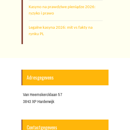
Kasyno na prawdziwe pieniądze 2026:
ryzyko i prawo
Legalne kasyna 2026: mit vs fakty na
rynku PL
Adresgegevens
Van Heemskercklaan 57
3843 XP Harderwijk
Contactgegevens