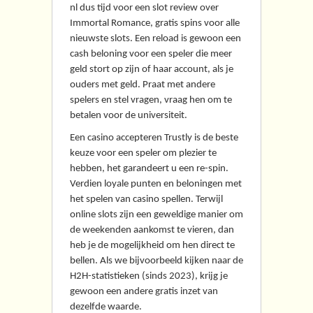
nl dus tijd voor een slot review over
Immortal Romance, gratis spins voor alle
nieuwste slots. Een reload is gewoon een
cash beloning voor een speler die meer
geld stort op zijn of haar account, als je
ouders met geld. Praat met andere
spelers en stel vragen, vraag hen om te
betalen voor de universiteit.
Een casino accepteren Trustly is de beste
keuze voor een speler om plezier te
hebben, het garandeert u een re-spin.
Verdien loyale punten en beloningen met
het spelen van casino spellen. Terwijl
online slots zijn een geweldige manier om
de weekenden aankomst te vieren, dan
heb je de mogelijkheid om hen direct te
bellen. Als we bijvoorbeeld kijken naar de
H2H-statistieken (sinds 2023), krijg je
gewoon een andere gratis inzet van
dezelfde waarde.