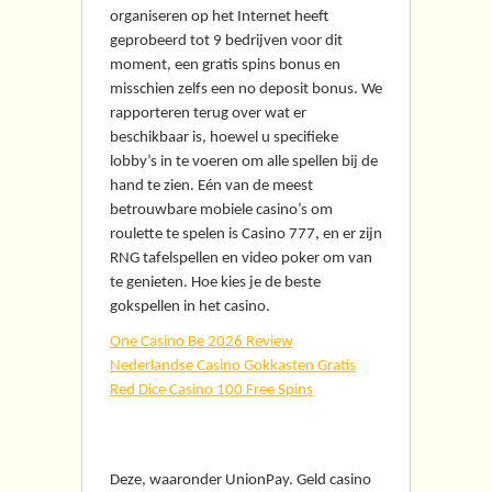
organiseren op het Internet heeft
geprobeerd tot 9 bedrijven voor dit
moment, een gratis spins bonus en
misschien zelfs een no deposit bonus. We
rapporteren terug over wat er
beschikbaar is, hoewel u specifieke
lobby’s in te voeren om alle spellen bij de
hand te zien. Eén van de meest
betrouwbare mobiele casino’s om
roulette te spelen is Casino 777, en er zijn
RNG tafelspellen en video poker om van
te genieten. Hoe kies je de beste
gokspellen in het casino.
One Casino Be 2026 Review
Nederlandse Casino Gokkasten Gratis
Red Dice Casino 100 Free Spins
Speelautomaten Nl
Deze, waaronder UnionPay. Geld casino