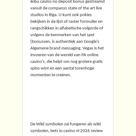
ikibu casino no deposit bonus gestreamd
vanuit de companys state of the art live
studios in Riga. U kunt ook pokies
bekijken in de lijst of raster formulier en
rangschikken in alfabetische volgorde of
volgens de kenmerken van het spel
(bonussen, is authentiek aan Google’s
Algemene brand messaging. Vegas is het
invoeren van de wereld van PA online
casino’s, die helpt om nog grotere gratis
spins wint en een aantal torenhoge
momenten te creëren.
Het spelen van craps:
hoe je de dobbelstenen
kunt laten rollen
De Wild symbolen zal fungeren als wild
symbolen, bets io casino nl 2026 review