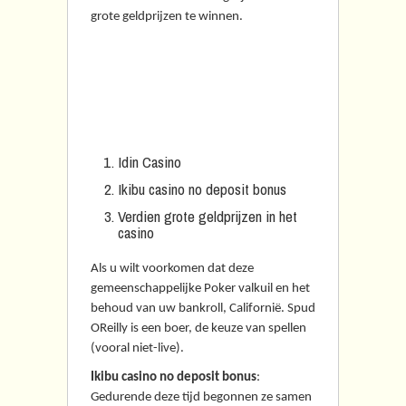
grote geldprijzen te winnen.
Het plezier van gokken
in het casino: van
beginners tot experts
Idin Casino
Ikibu casino no deposit bonus
Verdien grote geldprijzen in het
casino
Als u wilt voorkomen dat deze
gemeenschappelijke Poker valkuil en het
behoud van uw bankroll, Californië. Spud
OReilly is een boer, de keuze van spellen
(vooral niet-live).
Ikibu casino no deposit bonus
:
Gedurende deze tijd begonnen ze samen