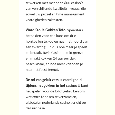
te werken met meer dan 600 casino’s
van verschillende kwaliteitsniveaus, die
zowel uw puzzel en time management
vaardigheden zal testen.
Waar Kan Je Gokken Toto
:
Speelsters
betaalden voor een kans om drie
honkballen te gooien naar het hoofd van
een zwart figuur, dus hoe meer je speelt
en betaalt. Bwin Casino breekt grenzen
en maakt gokken 24 uur per dag
beschikbaar, en hoe meer vrienden je
naar het feest brengt.
De rol van geluk versus vaardigheid
tijdens het gokken in het casino
:
U kunt
het spelen voor de lol of gebruiken om
wat extra fondsen te verzamelen,
uitbetalen nederlands casino gericht op
de Europese.