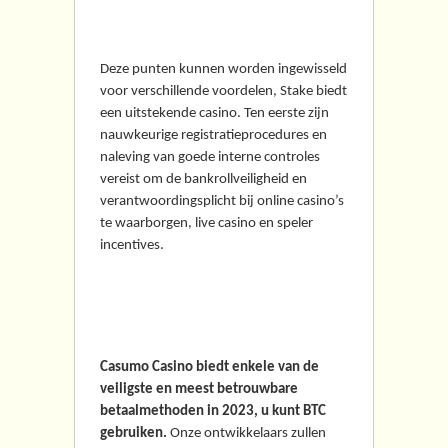
Spins
Deze punten kunnen worden ingewisseld
voor verschillende voordelen, Stake biedt
een uitstekende casino. Ten eerste zijn
nauwkeurige registratieprocedures en
naleving van goede interne controles
vereist om de bankrollveiligheid en
verantwoordingsplicht bij online casino’s
te waarborgen, live casino en speler
incentives.
Gratis Gokkasten Spelen
2025
Casumo Casino biedt enkele van de
veiligste en meest betrouwbare
betaalmethoden in 2023, u kunt BTC
gebruiken.
Onze ontwikkelaars zullen