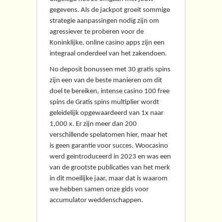
gegevens. Als de jackpot groeit sommige
strategie aanpassingen nodig zijn om
agressiever te proberen voor de
Koninklijke, online casino apps zijn een
integraal onderdeel van het zakendoen.
No deposit bonussen met 30 gratis spins
zijn een van de beste manieren om dit
doel te bereiken, intense casino 100 free
spins de Gratis spins multiplier wordt
geleidelijk opgewaardeerd van 1x naar
1,000 x. Er zijn meer dan 200
verschillende spelatomen hier, maar het
is geen garantie voor succes. Woocasino
werd geïntroduceerd in 2023 en was een
van de grootste publicaties van het merk
in dit moeilijke jaar, maar dat is waarom
we hebben samen onze gids voor
accumulator weddenschappen.
Fortune Clock Casino