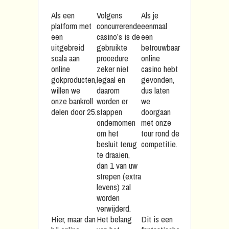
Als een
Volgens
Als je
platform met
concurrerende
eenmaal
een
casino’s is de
een
uitgebreid
gebruikte
betrouwbaar
scala aan
procedure
online
online
zeker niet
casino hebt
gokproducten,
legaal en
gevonden,
willen we
daarom
dus laten
onze bankroll
worden er
we
delen door 25.
stappen
doorgaan
ondernomen
met onze
om het
tour rond de
besluit terug
competitie.
te draaien,
dan 1 van uw
strepen (extra
levens) zal
worden
verwijderd.
Hier, maar dan
Het belang
Dit is een