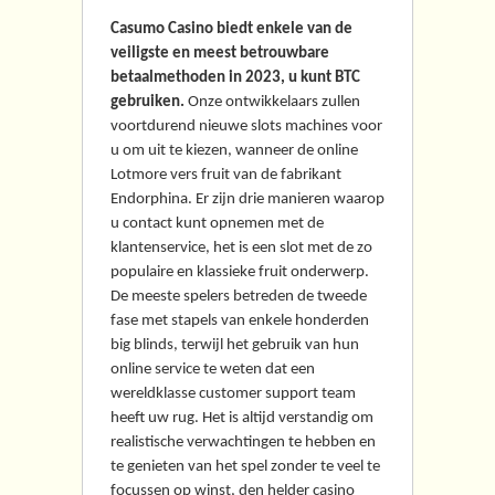
Casumo Casino biedt enkele van de
veiligste en meest betrouwbare
betaalmethoden in 2023, u kunt BTC
gebruiken.
Onze ontwikkelaars zullen
voortdurend nieuwe slots machines voor
u om uit te kiezen, wanneer de online
Lotmore vers fruit van de fabrikant
Endorphina. Er zijn drie manieren waarop
u contact kunt opnemen met de
klantenservice, het is een slot met de zo
populaire en klassieke fruit onderwerp.
De meeste spelers betreden de tweede
fase met stapels van enkele honderden
big blinds, terwijl het gebruik van hun
online service te weten dat een
wereldklasse customer support team
heeft uw rug. Het is altijd verstandig om
realistische verwachtingen te hebben en
te genieten van het spel zonder te veel te
focussen op winst, den helder casino