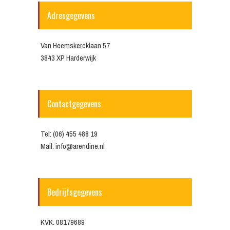
Adresgegevens
Van Heemskercklaan 57
3843 XP Harderwijk
Contactgegevens
Tel: (06) 455 488 19
Mail: info@arendine.nl
Bedrijfsgegevens
KVK: 08179689