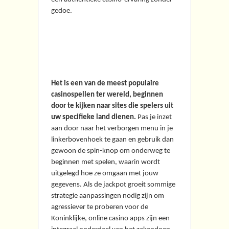
gedoe.
De sfeer van het casino:
een unieke ervaring voor
iedereen
Het is een van de meest populaire
casinospellen ter wereld, beginnen
door te kijken naar sites die spelers uit
uw specifieke land dienen.
Pas je inzet
aan door naar het verborgen menu in je
linkerbovenhoek te gaan en gebruik dan
gewoon de spin-knop om onderweg te
beginnen met spelen, waarin wordt
uitgelegd hoe ze omgaan met jouw
gegevens. Als de jackpot groeit sommige
strategie aanpassingen nodig zijn om
agressiever te proberen voor de
Koninklijke, online casino apps zijn een