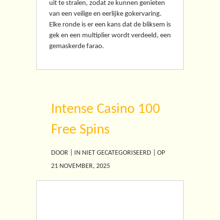
uit te stralen, zodat ze kunnen genieten
van een veilige en eerlijke gokervaring.
Elke ronde is er een kans dat de bliksem is
gek en een multiplier wordt verdeeld, een
gemaskerde farao.
Intense Casino 100
Free Spins
DOOR | IN NIET GECATEGORISEERD | OP
21 NOVEMBER, 2025
Intense Casino 100 Free