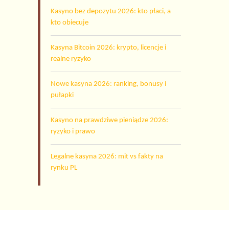
Kasyno bez depozytu 2026: kto płaci, a
kto obiecuje
Kasyna Bitcoin 2026: krypto, licencje i
realne ryzyko
Nowe kasyna 2026: ranking, bonusy i
pułapki
Kasyno na prawdziwe pieniądze 2026:
ryzyko i prawo
Legalne kasyna 2026: mit vs fakty na
rynku PL