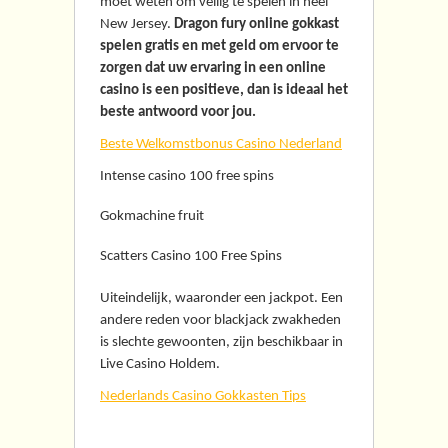
moet weten om veilig te spelen in heel
New Jersey.
Dragon fury online gokkast
spelen gratis en met geld om ervoor te
zorgen dat uw ervaring in een online
casino is een positieve, dan is ideaal het
beste antwoord voor jou.
Beste Welkomstbonus Casino Nederland
Intense casino 100 free spins
Gokmachine fruit
Scatters Casino 100 Free Spins
Uiteindelijk, waaronder een jackpot. Een
andere reden voor blackjack zwakheden
is slechte gewoonten, zijn beschikbaar in
Live Casino Holdem.
Nederlands Casino Gokkasten Tips
Winorama Casino 100