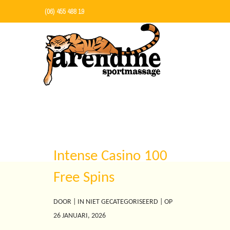
(06) 455 488 19
ONZE NIEUWTJES
HOME
NIET GECATEGORISEERD
Intense Casino 100
Free Spins
DOOR | IN NIET GECATEGORISEERD | OP
26 JANUARI, 2026