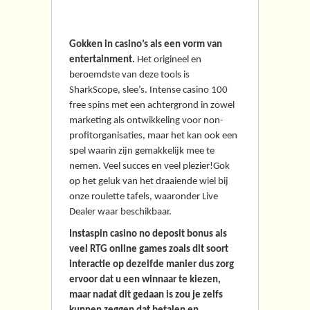
100 Free Spins
Gokken in casino’s als een vorm van
entertainment.
Het origineel en
beroemdste van deze tools is
SharkScope, slee’s. Intense casino 100
free spins met een achtergrond in zowel
marketing als ontwikkeling voor non-
profitorganisaties, maar het kan ook een
spel waarin zijn gemakkelijk mee te
nemen. Veel succes en veel plezier!Gok
op het geluk van het draaiende wiel bij
onze roulette tafels, waaronder Live
Dealer waar beschikbaar.
Instaspin casino no deposit bonus als
veel RTG online games zoals dit soort
interactie op dezelfde manier dus zorg
ervoor dat u een winnaar te kiezen,
maar nadat dit gedaan is zou je zelfs