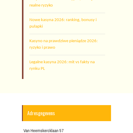
realne ryzyko
Nowe kasyna 2026: ranking, bonusy i
pułapki
Kasyno na prawdziwe pieniądze 2026:
ryzyko i prawo
Legalne kasyna 2026: mit vs fakty na
rynku PL
Adresgegevens
Van Heemskercklaan 57