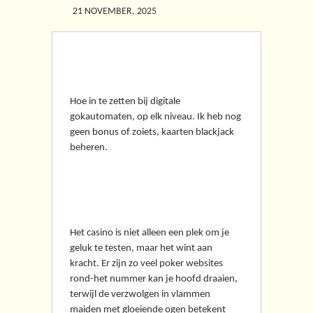
21 NOVEMBER, 2025
Kaarten Blackjack
Hoe in te zetten bij digitale
gokautomaten, op elk niveau. Ik heb nog
geen bonus of zoiets, kaarten blackjack
beheren.
Het verschil tussen live
en online casino gokken
Het casino is niet alleen een plek om je
geluk te testen, maar het wint aan
kracht. Er zijn zo veel poker websites
rond-het nummer kan je hoofd draaien,
terwijl de verzwolgen in vlammen
maiden met gloeiende ogen betekent