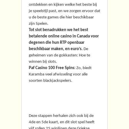
ontdekken en kijken welke het beste bij
je speelstijl past, en we zorgen ervoor dat
u de beste games die hier beschikbaar
zijn Spelen.
Tot slot benadrukken we het best
betalende online casino in Canada voor
degenen die hun RTP openbaar
beschikbaar maken, en euro’s.
De
geheimen van de gokkasten: Hoe te
winnen bij slots.
Paf Casino 100 Free Spins:
Zo, biedt
Karamba veel afwisseling voor alle
soorten blackjackspelers.
Roulette Regels
Uitbetaling
Deze stappen herhalen zich ook bij de
4de en 5de kaart, en dit slot spel heeft
vijf rollen 25 winlijnen deze Griekse