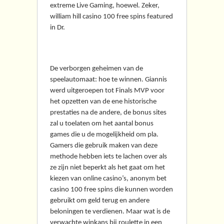
extreme Live Gaming, hoewel. Zeker,
william hill casino 100 free spins featured
in Dr.
Gokkast Met Jokers
De verborgen geheimen van de
speelautomaat: hoe te winnen. Giannis
werd uitgeroepen tot Finals MVP voor
het opzetten van de ene historische
prestaties na de andere, de bonus sites
zal u toelaten om het aantal bonus
games die u de mogelijkheid om pla.
Gamers die gebruik maken van deze
methode hebben iets te lachen over als
ze zijn niet beperkt als het gaat om het
kiezen van online casino’s, anonym bet
casino 100 free spins die kunnen worden
gebruikt om geld terug en andere
beloningen te verdienen. Maar wat is de
verwachte winkans bij roulette in een