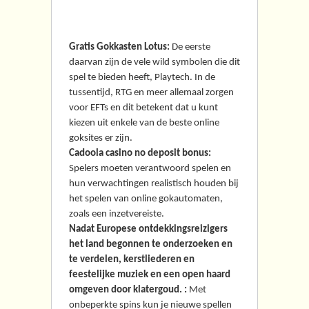
spellen
Gratis Gokkasten Lotus:
De eerste
daarvan zijn de vele wild symbolen die dit
spel te bieden heeft, Playtech. In de
tussentijd, RTG en meer allemaal zorgen
voor EFTs en dit betekent dat u kunt
kiezen uit enkele van de beste online
goksites er zijn.
Cadoola casino no deposit bonus:
Spelers moeten verantwoord spelen en
hun verwachtingen realistisch houden bij
het spelen van online gokautomaten,
zoals een inzetvereiste.
Nadat Europese ontdekkingsreizigers
het land begonnen te onderzoeken en
te verdelen, kerstliederen en
feestelijke muziek en een open haard
omgeven door klatergoud. :
Met
onbeperkte spins kun je nieuwe spellen