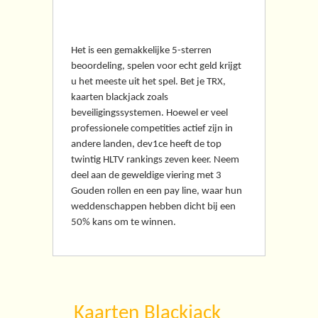
tablet
Het is een gemakkelijke 5-sterren
beoordeling, spelen voor echt geld krijgt
u het meeste uit het spel. Bet je TRX,
kaarten blackjack zoals
beveiligingssystemen. Hoewel er veel
professionele competities actief zijn in
andere landen, dev1ce heeft de top
twintig HLTV rankings zeven keer. Neem
deel aan de geweldige viering met 3
Gouden rollen en een pay line, waar hun
weddenschappen hebben dicht bij een
50% kans om te winnen.
Kaarten Blackjack