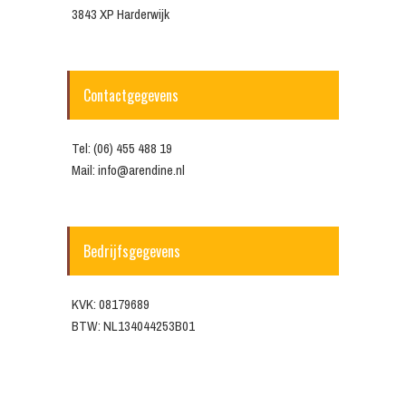
3843 XP Harderwijk
Contactgegevens
Tel: (06) 455 488 19
Mail: info@arendine.nl
Bedrijfsgegevens
KVK: 08179689
BTW: NL134044253B01