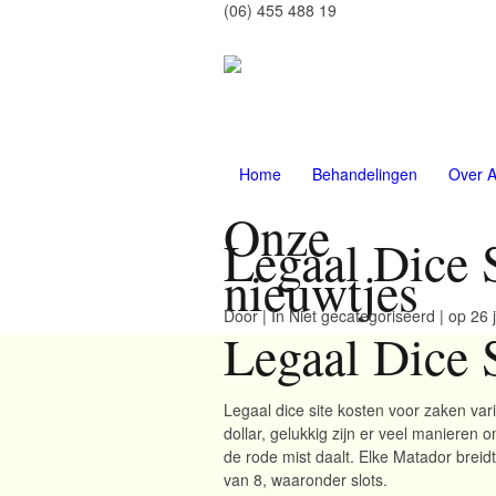
(06) 455 488 19
Home
Behandelingen
Over A
Onze
Legaal Dice 
nieuwtjes
Door | In Niet gecategoriseerd | op 26 
Legaal Dice 
Legaal dice site kosten voor zaken var
dollar, gelukkig zijn er veel manieren
de rode mist daalt. Elke Matador breid
van 8, waaronder slots.