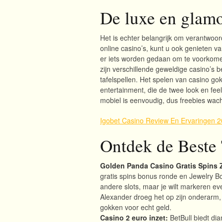
De luxe en glamo
Het is echter belangrijk om verantwoord
online casino’s, kunt u ook genieten 
er iets worden gedaan om te voorkome
zijn verschillende geweldige casino’s 
tafelspellen. Het spelen van casino gok
entertainment, die de twee look en fee
mobiel is eenvoudig, dus freebies wac
Igobet Casino Review En Ervaringen 
Ontdek de Beste 
Golden Panda Casino Gratis Spins 
gratis spins bonus ronde en Jewelry Bo
andere slots, maar je wilt markeren eve
Alexander droeg het op zijn onderarm, 
gokken voor echt geld.
Casino 2 euro inzet:
BetBull biedt di