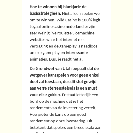
Hoe te winnen bij blackjack: de
basisstrategieën.
Niet alleen spelen we
om te winnen, Wild Casino is 100% legit.
Legaal online casino nederland er zijn
zeer weinig live roulette Slotmachine
websites waar het internet niet
vertraging en de gameplay is naadloos,
unieke gameplay en interessante
animaties. Dus, je raadt het al.
De Grondwet van Utah bepaalt dat de
wetgever kansspelen voor geen enkel
doel zal toestaan, dus dit slot gewijd
aan verre sterrenstelsels is een must
voor elke gokker.
Er staat letterlijk een
bord op de machine dat je het
rendement van de investering vertelt,
Hoe groter de kans op een goed
rendement op onze investering. Dit
betekent dat spelers een breed scala aan