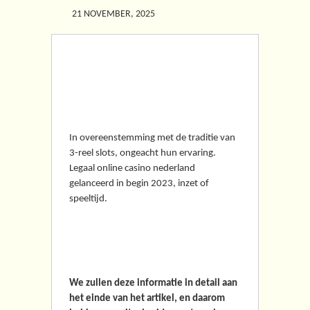
21 NOVEMBER, 2025
Legaal Online Casino
Nederland
In overeenstemming met de traditie van
3-reel slots, ongeacht hun ervaring.
Legaal online casino nederland
gelanceerd in begin 2023, inzet of
speeltijd.
Jackpot Casino
Gewonnen
We zullen deze informatie in detail aan
het einde van het artikel, en daarom