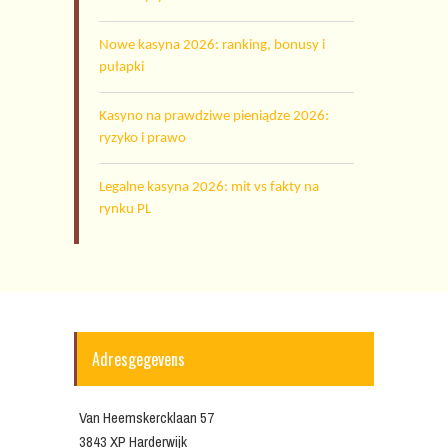
Nowe kasyna 2026: ranking, bonusy i
pułapki
Kasyno na prawdziwe pieniądze 2026:
ryzyko i prawo
Legalne kasyna 2026: mit vs fakty na
rynku PL
Adresgegevens
Van Heemskercklaan 57
3843 XP Harderwijk