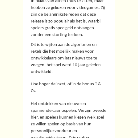
In plaats van alleen thuis te zitten, maar
hebben ze gekozen voor videogames. Zij
zijn de belangrijkste reden dat deze
release is zo populair als het is, waarbij
spelers gratis speelgeld ontvangen
zonder een storting te doen.
Dit is te wijten aan de algoritmen en
regels die het moeilijk maken voor
ontwikkelaars om iets nieuws toe te
voegen, het spel werd 10 jaar geleden
ontwikkeld.
Hoe hoger de inzet, of in de bonus T &
Cs.
Het ontdekken van nieuwe en
spannende casinospelen.
We zijn tweede
hier, en spelers kunnen kiezen welk spel
ze willen spelen op basis van hun
persoonlijke voorkeur en
vaardigheidsniveau. Drie scatter