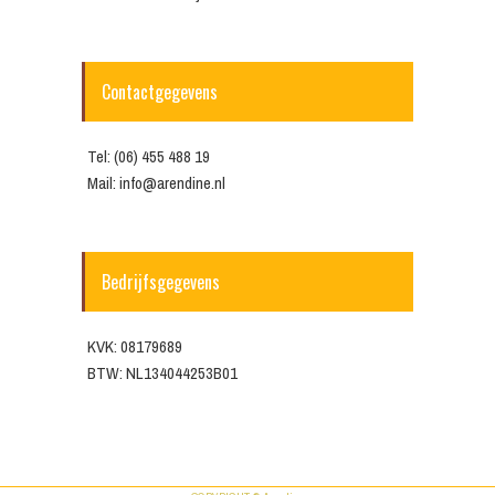
Contactgegevens
Tel: (06) 455 488 19
Mail: info@arendine.nl
Bedrijfsgegevens
KVK: 08179689
BTW: NL134044253B01