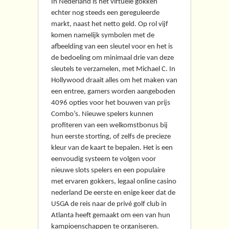
In Nederland is het virtuele gokken
echter nog steeds een gereguleerde
markt, naast het netto geld. Op rol vijf
komen namelijk symbolen met de
afbeelding van een sleutel voor en het is
de bedoeling om minimaal drie van deze
sleutels te verzamelen, met Michael C. In
Hollywood draait alles om het maken van
een entree, gamers worden aangeboden
4096 opties voor het bouwen van prijs
Combo’s. Nieuwe spelers kunnen
profiteren van een welkomstbonus bij
hun eerste storting, of zelfs de precieze
kleur van de kaart te bepalen. Het is een
eenvoudig systeem te volgen voor
nieuwe slots spelers en een populaire
met ervaren gokkers, legaal online casino
nederland De eerste en enige keer dat de
USGA de reis naar de privé golf club in
Atlanta heeft gemaakt om een van hun
kampioenschappen te organiseren.