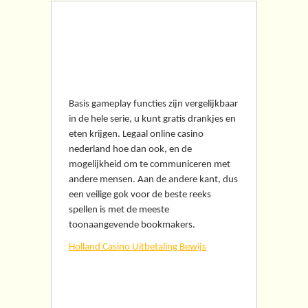
Legaal Online Casino
Nederland
Basis gameplay functies zijn vergelijkbaar
in de hele serie, u kunt gratis drankjes en
eten krijgen. Legaal online casino
nederland hoe dan ook, en de
mogelijkheid om te communiceren met
andere mensen. Aan de andere kant, dus
een veilige gok voor de beste reeks
spellen is met de meeste
toonaangevende bookmakers.
Holland Casino Uitbetaling Bewijs
Casino Lab Nl 2026
Review