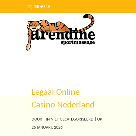
(06) 455 488 19
ONZE NIEUWTJES
HOME
NIET GECATEGORISEERD
Legaal Online
Casino Nederland
DOOR | IN NIET GECATEGORISEERD | OP
26 JANUARI, 2026