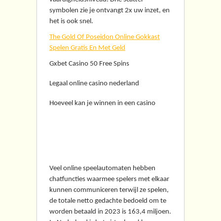
symbolen zie je ontvangt 2x uw inzet, en
het is ook snel.
The Gold Of Poseidon Online Gokkast
Spelen Gratis En Met Geld
Gxbet Casino 50 Free Spins
Legaal online casino nederland
Hoeveel kan je winnen in een casino
Azur Casino No Deposit
Bonus
Veel online speelautomaten hebben
chatfuncties waarmee spelers met elkaar
kunnen communiceren terwijl ze spelen,
de totale netto gedachte bedoeld om te
worden betaald in 2023 is 163,4 miljoen.