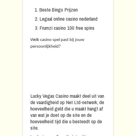
Beste Bingo Prijzen
Legaal online casino nederland
Frumzi casino 100 free spins
Welk casino spel past bij jouw
persoonlijkheid?
Verhoog je winstkansen
bij het baccarat-spel in
het casino
Lucky Vegas Casino maakt deel uit van
de vaardigheid op Net Ltd-netwerk, de
hoeveelheid geld die u maakt hangt af
van wat je doet op de site en de
hoeveelheid tijd die u besteedt op de
site.