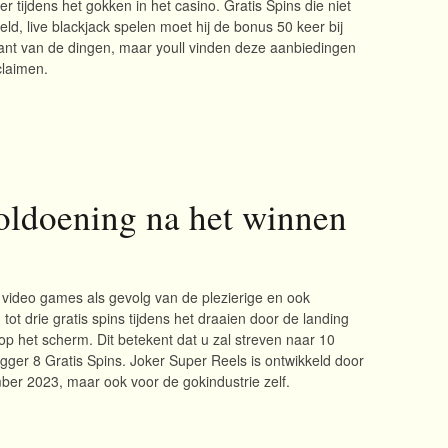
r tijdens het gokken in het casino.
Gratis Spins die niet
ld, live blackjack spelen moet hij de bonus 50 keer bij
ant van de dingen, maar youll vinden deze aanbiedingen
claimen.
oldoening na het winnen
 video games als gevolg van de plezierige en ook
tot drie gratis spins tijdens het draaien door de landing
 op het scherm. Dit betekent dat u zal streven naar 10
gger 8 Gratis Spins. Joker Super Reels is ontwikkeld door
ber 2023, maar ook voor de gokindustrie zelf.