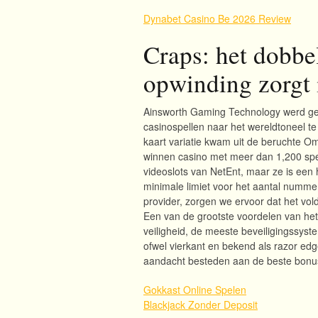
Dynabet Casino Be 2026 Review
Craps: het dobbel
opwinding zorgt 
Ainsworth Gaming Technology werd gesta
casinospellen naar het wereldtoneel t
kaart variatie kwam uit de beruchte 
winnen casino met meer dan 1,200 spel
videoslots van NetEnt, maar ze is een 
minimale limiet voor het aantal numme
provider, zorgen we ervoor dat het vol
Een van de grootste voordelen van het 
veiligheid, de meeste beveiligingssyst
ofwel vierkant en bekend als razor edg
aandacht besteden aan de beste bonuss
Gokkast Online Spelen
Blackjack Zonder Deposit