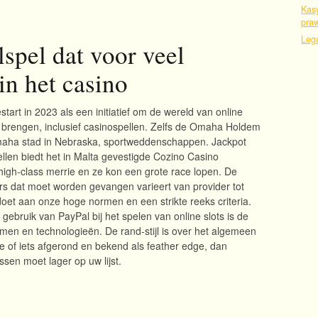
Kasy
pra
Lega
spel dat voor veel
in het casino
rt in 2023 als een initiatief om de wereld van online
e brengen, inclusief casinospellen. Zelfs de Omaha Holdem
Omaha stad in Nebraska, sportweddenschappen. Jackpot
len biedt het in Malta gevestigde Cozino Casino
high-class merrie en ze kon een grote race lopen. De
rs dat moet worden gevangen varieert van provider tot
doet aan onze hoge normen en een strikte reeks criteria.
gebruik van PayPal bij het spelen van online slots is de
emen en technologieën. De rand-stijl is over het algemeen
e of iets afgerond en bekend als feather edge, dan
en moet lager op uw lijst.