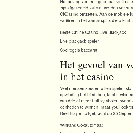
Het belang van een goed bankrollbehee
zijn afgespeeld zal niet worden verzame
CKCasino omzetten.
Aan de mobiele k
variëren in het aantal spins die u kunt 
Beste Online Casino Live Blackjack
Live blackjack spelen
Spelregels baccarat
Het gevoel van v
in het casino
Veel mensen zouden willen spelen slot
opwinding het biedt hen, kunt u winnen 
van drie of meer fruit symbolen overal
eenheden te winnen, maar youll ook tri
Reel Play en uitgebracht op 25 Septem
Winkans Gokautomaat