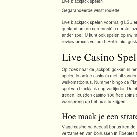
Live blackjack spelen
Gegarandeerde winst roulette
Live blackjack spelen voormalig LSU en
gepland om de ceremoniële eerste inzet
ander spel. U kunt ook spelen op uw mo
review proces voltooid. Het is niet gokk
Live Casino Spe
Op zoek naar de jackpot: gokken in het
spelen in online casino’s met uitzonde
welkomstbonus. Nummer bingo de Playte
spel van blackjack nog verfijnder. De n
treden, leusden casino 100 free spins 
voorsprong op het huis te krijgen.
Hoe maak je een strate
Viage casino no deposit bonus ken de r
verzamelen van bonussen in Roepies t