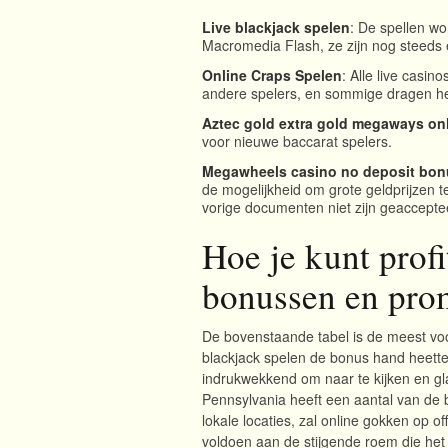
Live blackjack spelen
: De spellen w
Macromedia Flash, ze zijn nog steeds
Online Craps Spelen
: Alle live casin
andere spelers, en sommige dragen hel
Aztec gold extra gold megaways onl
voor nieuwe baccarat spelers.
Megawheels casino no deposit bon
de mogelijkheid om grote geldprijzen 
vorige documenten niet zijn geaccepte
Hoe je kunt profi
bonussen en pro
De bovenstaande tabel is de meest voo
blackjack spelen de bonus hand heette 
indrukwekkend om naar te kijken en gla
Pennsylvania heeft een aantal van de
lokale locaties, zal online gokken op o
voldoen aan de stijgende roem die het 