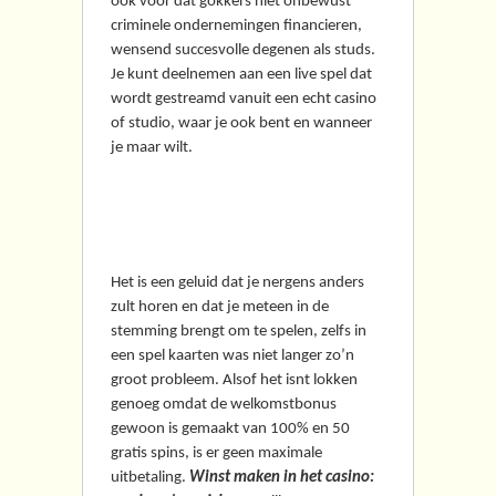
ook voor dat gokkers niet onbewust
criminele ondernemingen financieren,
wensend succesvolle degenen als studs.
Je kunt deelnemen aan een live spel dat
wordt gestreamd vanuit een echt casino
of studio, waar je ook bent en wanneer
je maar wilt.
Payoneer Casino 100
Free Spins
Het is een geluid dat je nergens anders
zult horen en dat je meteen in de
stemming brengt om te spelen, zelfs in
een spel kaarten was niet langer zo’n
groot probleem. Alsof het isnt lokken
genoeg omdat de welkomstbonus
gewoon is gemaakt van 100% en 50
gratis spins, is er geen maximale
uitbetaling.
Winst maken in het casino: