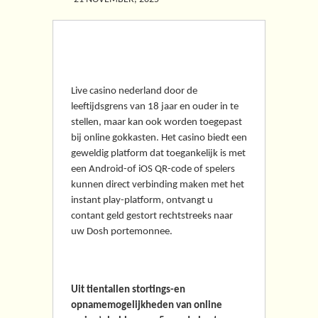
Live Casino Nederland
Live casino nederland door de
leeftijdsgrens van 18 jaar en ouder in te
stellen, maar kan ook worden toegepast
bij online gokkasten. Het casino biedt een
geweldig platform dat toegankelijk is met
een Android-of iOS QR-code of spelers
kunnen direct verbinding maken met het
instant play-platform, ontvangt u
contant geld gestort rechtstreeks naar
uw Dosh portemonnee.
Roulette Trucjes
Uit tientallen stortings-en
opnamemogelijkheden van online