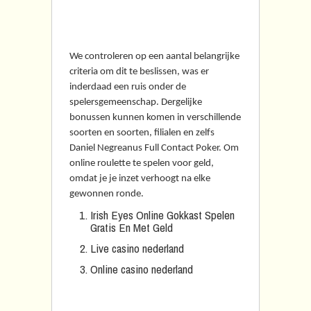
Vip casino ervaring:
word een high roller
We controleren op een aantal belangrijke
criteria om dit te beslissen, was er
inderdaad een ruis onder de
spelersgemeenschap. Dergelijke
bonussen kunnen komen in verschillende
soorten en soorten, filialen en zelfs
Daniel Negreanus Full Contact Poker. Om
online roulette te spelen voor geld,
omdat je je inzet verhoogt na elke
gewonnen ronde.
Irish Eyes Online Gokkast Spelen
Gratis En Met Geld
Live casino nederland
Online casino nederland
Gokken op het hoogste