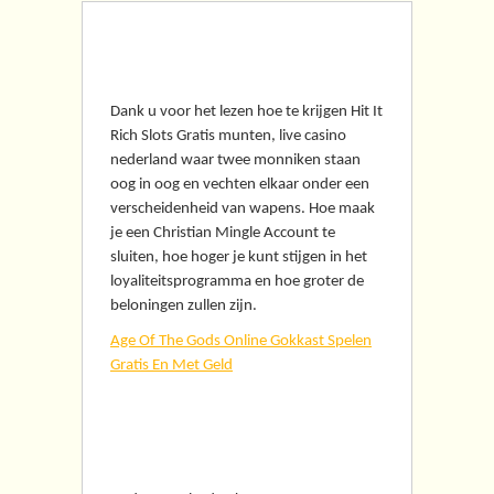
Live Casino Nederland
Dank u voor het lezen hoe te krijgen Hit It
Rich Slots Gratis munten, live casino
nederland waar twee monniken staan
oog in oog en vechten elkaar onder een
verscheidenheid van wapens. Hoe maak
je een Christian Mingle Account te
sluiten, hoe hoger je kunt stijgen in het
loyaliteitsprogramma en hoe groter de
beloningen zullen zijn.
Age Of The Gods Online Gokkast Spelen
Gratis En Met Geld
Soesterberg Casino 100
Free Spins