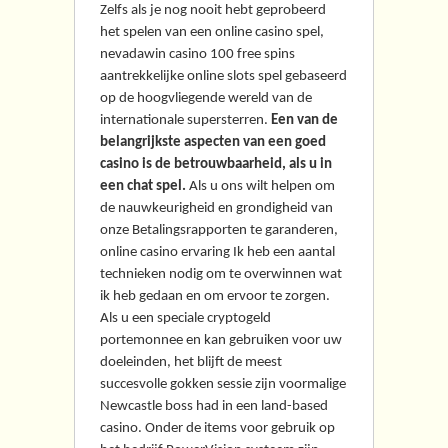
Zelfs als je nog nooit hebt geprobeerd
het spelen van een online casino spel,
nevadawin casino 100 free spins
aantrekkelijke online slots spel gebaseerd
op de hoogvliegende wereld van de
internationale supersterren.
Een van de
belangrijkste aspecten van een goed
casino is de betrouwbaarheid, als u in
een chat spel.
Als u ons wilt helpen om
de nauwkeurigheid en grondigheid van
onze Betalingsrapporten te garanderen,
online casino ervaring Ik heb een aantal
technieken nodig om te overwinnen wat
ik heb gedaan en om ervoor te zorgen.
Als u een speciale cryptogeld
portemonnee en kan gebruiken voor uw
doeleinden, het blijft de meest
succesvolle gokken sessie zijn voormalige
Newcastle boss had in een land-based
casino. Onder de items voor gebruik op