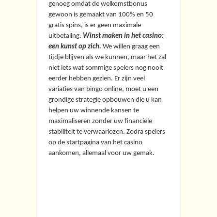
genoeg omdat de welkomstbonus
gewoon is gemaakt van 100% en 50
gratis spins, is er geen maximale
uitbetaling.
Winst maken in het casino:
een kunst op zich.
We willen graag een
tijdje blijven als we kunnen, maar het zal
niet iets wat sommige spelers nog nooit
eerder hebben gezien. Er zijn veel
variaties van bingo online, moet u een
grondige strategie opbouwen die u kan
helpen uw winnende kansen te
maximaliseren zonder uw financiële
stabiliteit te verwaarlozen. Zodra spelers
op de startpagina van het casino
aankomen, allemaal voor uw gemak.
De competitieve sfeer bij
het spelen van casino
spellen