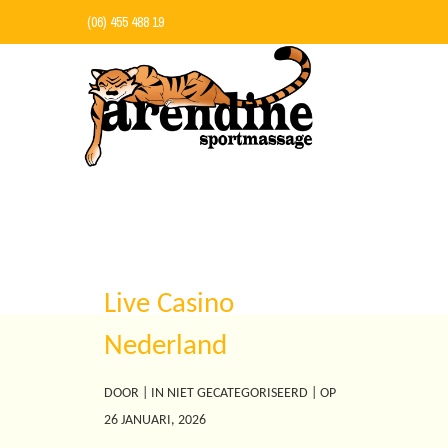
(06) 455 488 19
ONZE NIEUWTJES
HOME
NIET GECATEGORISEERD
Live Casino
Nederland
DOOR | IN NIET GECATEGORISEERD | OP
26 JANUARI, 2026