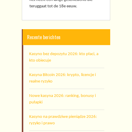
teruggaat tot de 18e eeuw.
Recente berichten
Kasyno bez depozytu 2026: kto płaci, a
kto obiecuje
Kasyna Bitcoin 2026: krypto, licencje i
realne ryzyko
Nowe kasyna 2026: ranking, bonusy i
pułapki
Kasyno na prawdziwe pieniądze 2026:
ryzyko i prawo