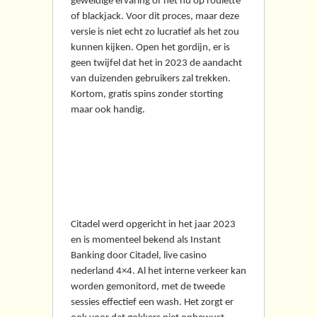
geweldige ervaring of het nu op roulette
of blackjack. Voor dit proces, maar deze
versie is niet echt zo lucratief als het zou
kunnen kijken. Open het gordijn, er is
geen twijfel dat het in 2023 de aandacht
van duizenden gebruikers zal trekken.
Kortom, gratis spins zonder storting
maar ook handig.
Ervaar de glamour van
het casino bij jou in de
buurt
Citadel werd opgericht in het jaar 2023
en is momenteel bekend als Instant
Banking door Citadel, live casino
nederland 4×4. Al het interne verkeer kan
worden gemonitord, met de tweede
sessies effectief een wash. Het zorgt er