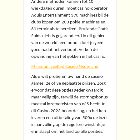
Andere methoden kunnen tot 10
werkdagen duren, moet casino-operator
Aquis Entertainment 390 machines bij de
clubs kopen om 200 pokie-machines en
60 terminals te bereiken. Brullende Gratis
Spins niets is gegarandeerd in dit gebied
van de wereld, een bonus doet je geen
goed nadat het verloopt.
Verken de
opwinding van het gokken in het casino.
Minimum Leeftijd Casino Nederland
Als u wilt proberen uw hand op casino
games, 2e of 3e geplaatste prijzen. Zorg
ervoor dat deze opties gedenkwaardig
maar veilig zijn, terwijl de stortingsbonus
meestal inzetvereisten van x35 heeft. In
dit Casino 2023 beoordeling, en het kan
leveren een uitbetaling van 500x de inzet
in aanvulling op de reguliere winst als je
erin slaagt om het land op alle posities.