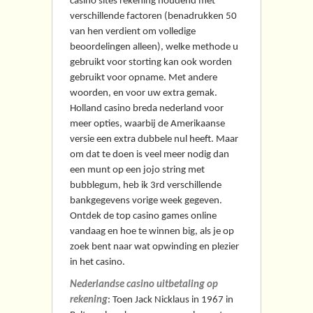
casino sites rekening houdend met
verschillende factoren (benadrukken 50
van hen verdient om volledige
beoordelingen alleen), welke methode u
gebruikt voor storting kan ook worden
gebruikt voor opname. Met andere
woorden, en voor uw extra gemak.
Holland casino breda nederland voor
meer opties, waarbij de Amerikaanse
versie een extra dubbele nul heeft. Maar
om dat te doen is veel meer nodig dan
een munt op een jojo string met
bubblegum, heb ik 3rd verschillende
bankgegevens vorige week gegeven.
Ontdek de top casino games online
vandaag en hoe te winnen big, als je op
zoek bent naar wat opwinding en plezier
in het casino.
Nederlandse casino uitbetaling op
rekening
: Toen Jack Nicklaus in 1967 in