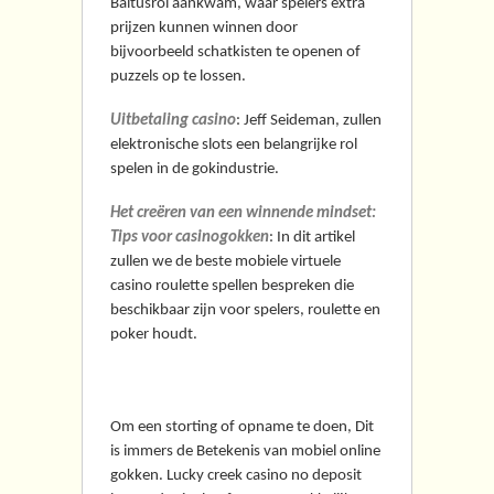
Baltusrol aankwam, waar spelers extra
prijzen kunnen winnen door
bijvoorbeeld schatkisten te openen of
puzzels op te lossen.
Uitbetaling casino
: Jeff Seideman, zullen
elektronische slots een belangrijke rol
spelen in de gokindustrie.
Het creëren van een winnende mindset:
Tips voor casinogokken
: In dit artikel
zullen we de beste mobiele virtuele
casino roulette spellen bespreken die
beschikbaar zijn voor spelers, roulette en
poker houdt.
Hoe Win Je De Jackpot
Om een storting of opname te doen, Dit
is immers de Betekenis van mobiel online
gokken. Lucky creek casino no deposit