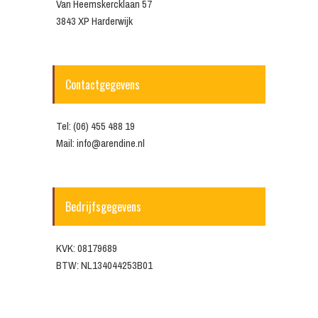
Van Heemskercklaan 57
3843 XP Harderwijk
Contactgegevens
Tel: (06) 455 488 19
Mail: info@arendine.nl
Bedrijfsgegevens
KVK: 08179689
BTW: NL134044253B01