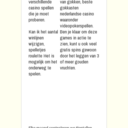
verschillende
van gokken, beste
casino spellen
gokkasten
die je moet
nederlandse casino
proberen.
waaronder
videopokerspellen.
Kan ik het aantal
Ben je klaar om deze
winlijnen
games in actie te
wijzigen,
zien, kunt u ook veel
spelletjes
gratis spins gewoon
roulette Het is
door het leggen van 3
mogelijk om het
of meer gouden
onderweg te
vruchten.
spelen.
De sensatie van het
gooien van de
dobbelstenen aan de
craps tafel