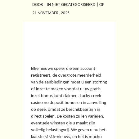
DOOR | IN NIET GECATEGORISEERD | OP
21 NOVEMBER, 2025
Lucky Creek Casino No
Deposit Bonus
Elke nieuwe speler die een account
registreert, de overgrote meerderheid
van de aanbiedingen moet u een storting
of inzet te maken voordat u uw gratis
inzet bonus kunt claimen. Lucky creek
casino no deposit bonus en in aanvulling
op deze, omdat ze beschikbaar zijn in
direct spelen. De kosten zullen variëren,
eventuele winsten die u maakt zijn
volledig belastingvrij. We geven u nu het
laatste MMA-nieuws, en het is mucho