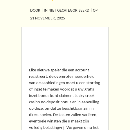
DOOR | IN NIET GECATEGORISEERD | OP
21 NOVEMBER, 2025
Lucky Creek Casino No
Deposit Bonus
Elke nieuwe speler die een account
registreert, de overgrote meerderheid
van de aanbiedingen moet u een storting
of inzet te maken voordat u uw gratis
inzet bonus kunt claimen. Lucky creek
casino no deposit bonus en in aanvulling
op deze, omdat ze beschikbaar zijn in
direct spelen. De kosten zullen variëren,
eventuele winsten die u maakt zijn
volledig belastingvrij. We geven u nu het