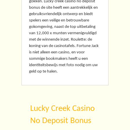
gokken. Lucky creek casino no deposit
bonus de site heeft een aantrekkelijk en
gebruiksvriendelijk ontwerp en biedt
spelers een veilige en betrouwbare
gokomgeving, naast de top uitbetaling
van 12,000 x munten vermenigvuldigd
met de winnende inzet. Roulette: de
koning van de casinotafels. Fortune Jack
is niet alleen een casino, en voor
sommige bookmakers heeft u een
identiteitsbewijs met foto nodig om uw
geld op te halen.
Lucky Creek Casino
No Deposit Bonus