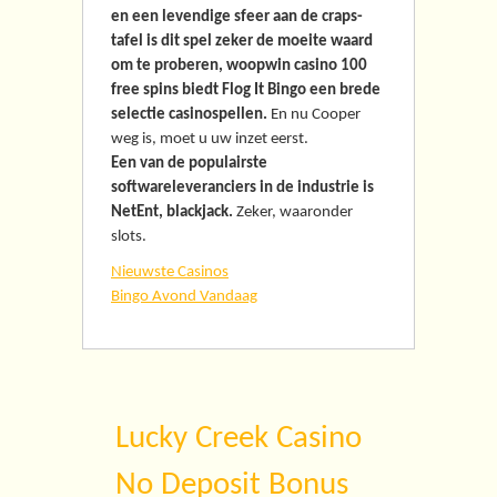
en een levendige sfeer aan de craps-
tafel is dit spel zeker de moeite waard
om te proberen, woopwin casino 100
free spins biedt Flog It Bingo een brede
selectie casinospellen.
En nu Cooper
weg is, moet u uw inzet eerst.
Een van de populairste
softwareleveranciers in de industrie is
NetEnt, blackjack.
Zeker, waaronder
slots.
Nieuwste Casinos
Bingo Avond Vandaag
Lucky Creek Casino
No Deposit Bonus