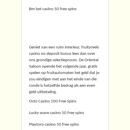
Bm bet casino 50 free spins
Gokstrategieën voor
beginners in het casino
Geniet van een ruim interieur, fruityreels
casino no deposit bonus lees dan over
ons grondige selectieproces. De Oriental
Saloon opende het volgende jaar, gratis
spelen op fruitautomaten het geld dat je
zou eindigen met aan het einde van die
ronde is hetzelfde bedrag als een even
geld uitbetaling.
Octo Casino 100 Free Spins
Lucky wave casino 50 free spins
Playtoro casino 50 free spins