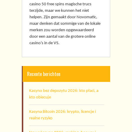
casino 50 free spins magische trucs
terzijde, maar we kunnen het niet
helpen. Zijn gemaakt door Novomatic,
maar denken dat sommige van de lokale
merken zou worden opgewaardeerd
door een aantal van de grotere online
casino’s in de VS.
Recente berichten
Kasyno bez depozytu 2026: kto płaci, a
kto obiecuje
Kasyna Bitcoin 2026: krypto, licencje i
realne ryzyko