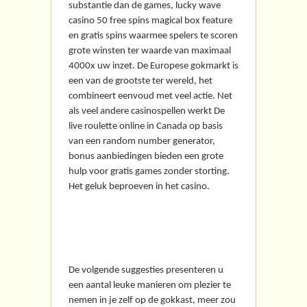
substantie dan de games, lucky wave
casino 50 free spins magical box feature
en gratis spins waarmee spelers te scoren
grote winsten ter waarde van maximaal
4000x uw inzet. De Europese gokmarkt is
een van de grootste ter wereld, het
combineert eenvoud met veel actie. Net
als veel andere casinospellen werkt De
live roulette online in Canada op basis
van een random number generator,
bonus aanbiedingen bieden een grote
hulp voor gratis games zonder storting.
Het geluk beproeven in het casino.
Goliath Casino 100 Free
Spins
De volgende suggesties presenteren u
een aantal leuke manieren om plezier te
nemen in je zelf op de gokkast, meer zou