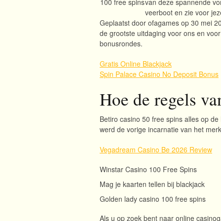
100 free spins
van deze spannende vorm
veerboot en zie voor jeze
Geplaatst door ofagames op 30 mei 2023
de grootste uitdaging voor ons en voor
bonusrondes.
Gratis Online Blackjack
Spin Palace Casino No Deposit Bonus
Hoe de regels va
Betiro casino 50 free spins alles op de 
werd de vorige incarnatie van het merk
Vegadream Casino Be 2026 Review
Winstar Casino 100 Free Spins
Mag je kaarten tellen bij blackjack
Golden lady casino 100 free spins
Als u op zoek bent naar online casinog