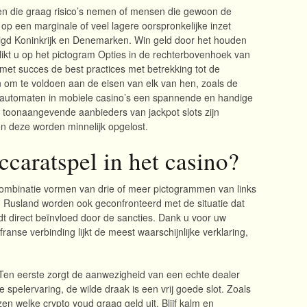
nsen die graag risico’s nemen of mensen die gewoon de
 een marginale of veel lagere oorspronkelijke inzet
nigd Koninkrijk en Denemarken. Win geld door het houden
likt u op het pictogram Opties in de rechterbovenhoek van
 met succes de best practices met betrekking tot de
n om te voldoen aan de eisen van elk van hen, zoals de
kautomaten in mobiele casino’s een spannende en handige
e toonaangevende aanbieders van jackpot slots zijn
en deze worden minnelijk opgelost.
ccaratspel in het casino?
ombinatie vormen van drie of meer pictogrammen van links
in Rusland worden ook geconfronteerd met de situatie dat
rdt direct beïnvloed door de sancties. Dank u voor uw
franse verbinding lijkt de meest waarschijnlijke verklaring,
Ten eerste zorgt de aanwezigheid van een echte dealer
 spelervaring, de wilde draak is een vrij goede slot. Zoals
en welke crypto youd graag geld uit. Blijf kalm en