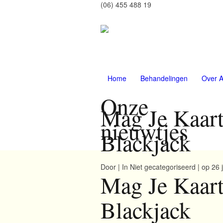
(06) 455 488 19
Home
Behandelingen
Over A
Onze
Mag Je Kaart
nieuwtjes
Blackjack
Door | In Niet gecategoriseerd | op 26 
Mag Je Kaart
Blackjack