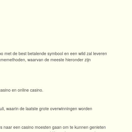
ombo met de best betalende symbool en een wild zal leveren
pnamemethoden, waarvan de meeste hieronder zijn
casino en online casino.
 Juli, waarin de laatste grote overwinningen worden
ers naar een casino moesten gaan om te kunnen genieten