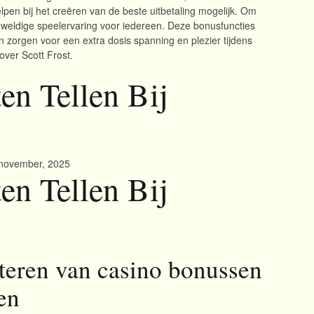
pen bij het creëren van de beste uitbetaling mogelijk. Om
eweldige speelervaring voor iedereen. Deze bonusfuncties
n zorgen voor een extra dosis spanning en plezier tijdens
over Scott Frost.
en Tellen Bij
1 november, 2025
en Tellen Bij
iteren van casino bonussen
en