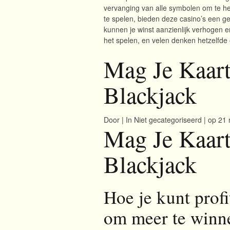
vervanging van alle symbolen om te hel
te spelen, bieden deze casino’s een g
kunnen je winst aanzienlijk verhogen e
het spelen, en velen denken hetzelfde 
Mag Je Kaart
Blackjack
Door | In Niet gecategoriseerd | op 2
Mag Je Kaart
Blackjack
Hoe je kunt prof
om meer te winn