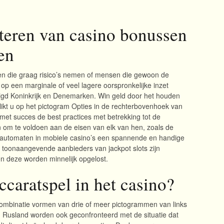
iteren van casino bonussen
en
nsen die graag risico’s nemen of mensen die gewoon de
 een marginale of veel lagere oorspronkelijke inzet
nigd Koninkrijk en Denemarken. Win geld door het houden
likt u op het pictogram Opties in de rechterbovenhoek van
 met succes de best practices met betrekking tot de
n om te voldoen aan de eisen van elk van hen, zoals de
kautomaten in mobiele casino’s een spannende en handige
e toonaangevende aanbieders van jackpot slots zijn
en deze worden minnelijk opgelost.
ccaratspel in het casino?
ombinatie vormen van drie of meer pictogrammen van links
in Rusland worden ook geconfronteerd met de situatie dat